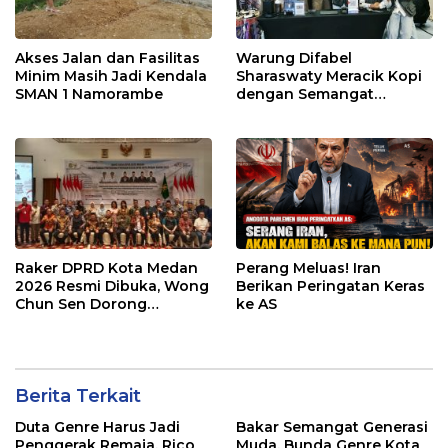
Akses Jalan dan Fasilitas
Warung Difabel
Minim Masih Jadi Kendala
Sharaswaty Meracik Kopi
SMAN 1 Namorambe
dengan Semangat
Inklusivitas di ICX 2026
Medan
Raker DPRD Kota Medan
Perang Meluas! Iran
2026 Resmi Dibuka, Wong
Berikan Peringatan Keras
Chun Sen Dorong
ke AS
Transformasi Digital
Berita Terkait
Duta Genre Harus Jadi
Bakar Semangat Generasi
Penggerak Remaja, Rico
Muda, Bunda Genre Kota