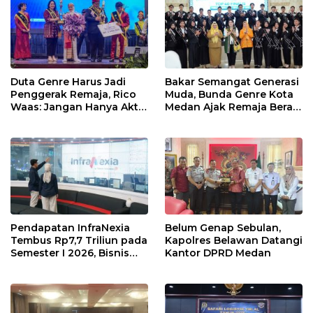
Duta Genre Harus Jadi
Bakar Semangat Generasi
Penggerak Remaja, Rico
Muda, Bunda Genre Kota
Waas: Jangan Hanya Aktif
Medan Ajak Remaja Berani
Saat Ada Acara
Ambil Sikap
Pendapatan InfraNexia
Belum Genap Sebulan,
Tembus Rp7,7 Triliun pada
Kapolres Belawan Datangi
Semester I 2026, Bisnis
Kantor DPRD Medan
Eksternal Melonjak 31
Persen