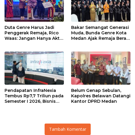
Duta Genre Harus Jadi
Bakar Semangat Generasi
Penggerak Remaja, Rico
Muda, Bunda Genre Kota
Waas: Jangan Hanya Aktif
Medan Ajak Remaja Berani
Saat Ada Acara
Ambil Sikap
Pendapatan InfraNexia
Belum Genap Sebulan,
Tembus Rp7,7 Triliun pada
Kapolres Belawan Datangi
Semester I 2026, Bisnis
Kantor DPRD Medan
Eksternal Melonjak 31
Persen
Tambah Komentar