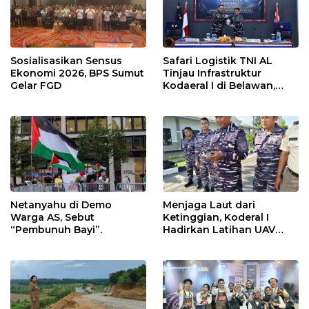
Sosialisasikan Sensus
Safari Logistik TNI AL
Ekonomi 2026, BPS Sumut
Tinjau Infrastruktur
Gelar FGD
Kodaeral I di Belawan,
Fokus Perkuat Dukungan
Operasional
Netanyahu di Demo
Menjaga Laut dari
Warga AS, Sebut
Ketinggian, Koderal I
“Pembunuh Bayi”.
Hadirkan Latihan UAV
Berteknologi Modern