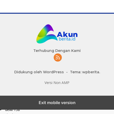
Terhubung Dengan Kami
Didukung oleh WordPress
-
Tema: wpberita.
Versi Non AMP
slot777 maxwin
Exit mobile version
slot depo 10k
dewi 138