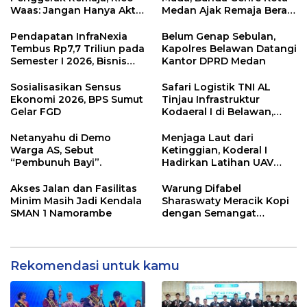
Waas: Jangan Hanya Aktif
Medan Ajak Remaja Berani
Saat Ada Acara
Ambil Sikap
Pendapatan InfraNexia
Belum Genap Sebulan,
Tembus Rp7,7 Triliun pada
Kapolres Belawan Datangi
Semester I 2026, Bisnis
Kantor DPRD Medan
Eksternal Melonjak 31
Persen
Sosialisasikan Sensus
Safari Logistik TNI AL
Ekonomi 2026, BPS Sumut
Tinjau Infrastruktur
Gelar FGD
Kodaeral I di Belawan,
Fokus Perkuat Dukungan
Operasional
Netanyahu di Demo
Menjaga Laut dari
Warga AS, Sebut
Ketinggian, Koderal I
“Pembunuh Bayi”.
Hadirkan Latihan UAV
Berteknologi Modern
Akses Jalan dan Fasilitas
Warung Difabel
Minim Masih Jadi Kendala
Sharaswaty Meracik Kopi
SMAN 1 Namorambe
dengan Semangat
Inklusivitas di ICX 2026
Medan
Rekomendasi untuk kamu