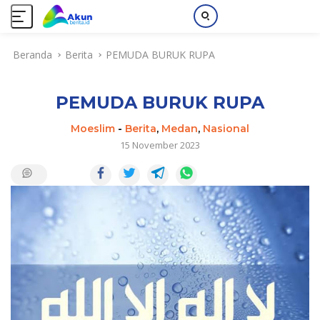
L
Beranda
Berita
PEMUDA BURUK RUPA
a
n
g
PEMUDA BURUK RUPA
s
u
Moeslim
-
Berita
,
Medan
,
Nasional
n
15 November 2023
g
k
e
k
o
n
t
e
n