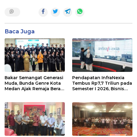
Baca Juga
Bakar Semangat Generasi
Pendapatan InfraNexia
Muda, Bunda Genre Kota
Tembus Rp7,7 Triliun pada
Medan Ajak Remaja Berani
Semester I 2026, Bisnis
Ambil Sikap
Eksternal Melonjak 31
Persen