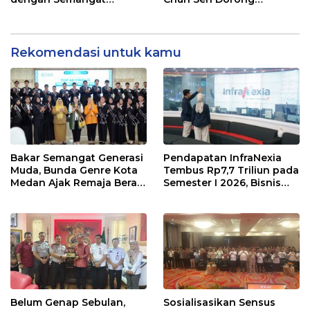
Inklusivitas di ICX 2026
Transformasi Digital
Medan
Rekomendasi untuk kamu
Bakar Semangat Generasi
Pendapatan InfraNexia
Muda, Bunda Genre Kota
Tembus Rp7,7 Triliun pada
Medan Ajak Remaja Berani
Semester I 2026, Bisnis
Ambil Sikap
Eksternal Melonjak 31
Persen
Belum Genap Sebulan,
Sosialisasikan Sensus