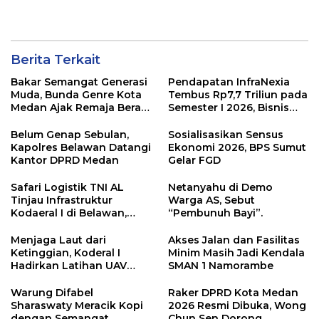
Berita Terkait
Bakar Semangat Generasi
Pendapatan InfraNexia
Muda, Bunda Genre Kota
Tembus Rp7,7 Triliun pada
Medan Ajak Remaja Berani
Semester I 2026, Bisnis
Ambil Sikap
Eksternal Melonjak 31
Persen
Belum Genap Sebulan,
Sosialisasikan Sensus
Kapolres Belawan Datangi
Ekonomi 2026, BPS Sumut
Kantor DPRD Medan
Gelar FGD
Safari Logistik TNI AL
Netanyahu di Demo
Tinjau Infrastruktur
Warga AS, Sebut
Kodaeral I di Belawan,
“Pembunuh Bayi”.
Fokus Perkuat Dukungan
Operasional
Menjaga Laut dari
Akses Jalan dan Fasilitas
Ketinggian, Koderal I
Minim Masih Jadi Kendala
Hadirkan Latihan UAV
SMAN 1 Namorambe
Berteknologi Modern
Warung Difabel
Raker DPRD Kota Medan
Sharaswaty Meracik Kopi
2026 Resmi Dibuka, Wong
dengan Semangat
Chun Sen Dorong