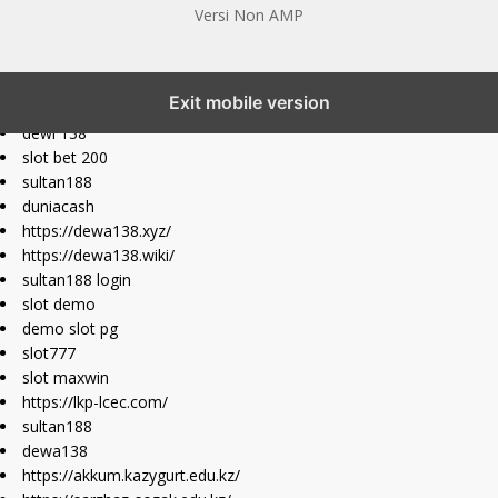
Versi Non AMP
slot777 maxwin
Exit mobile version
slot depo 10k
dewi 138
slot bet 200
sultan188
duniacash
https://dewa138.xyz/
https://dewa138.wiki/
sultan188 login
slot demo
demo slot pg
slot777
slot maxwin
https://lkp-lcec.com/
sultan188
dewa138
https://akkum.kazygurt.edu.kz/