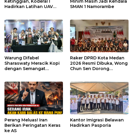
Ketinggian, Koderal I
Minim Masih Jadi Kendala
Hadirkan Latihan UAV
SMAN 1 Namorambe
Berteknologi Modern
Warung Difabel
Raker DPRD Kota Medan
Sharaswaty Meracik Kopi
2026 Resmi Dibuka, Wong
dengan Semangat
Chun Sen Dorong
Inklusivitas di ICX 2026
Transformasi Digital
Medan
Perang Meluas! Iran
Kantor Imigrasi Belawan
Berikan Peringatan Keras
Hadirkan Pasporia
ke AS