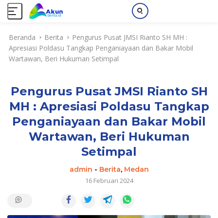
L
Beranda
Berita
Pengurus Pusat JMSI Rianto SH MH :
a
Apresiasi Poldasu Tangkap Penganiayaan dan Bakar Mobil
n
Wartawan, Beri Hukuman Setimpal
g
s
u
Pengurus Pusat JMSI Rianto SH
n
g
MH : Apresiasi Poldasu Tangkap
k
Penganiayaan dan Bakar Mobil
e
k
Wartawan, Beri Hukuman
o
Setimpal
n
t
admin
-
Berita
,
Medan
e
16 Februari 2024
n