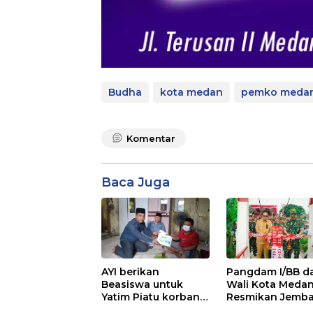
Budha
kota medan
pemko meda
Komentar
Baca Juga
AYI berikan
Pangdam I/BB d
Beasiswa untuk
Wali Kota Meda
Yatim Piatu korban
Resmikan Jemb
pelecehan seksual
Perintis Garuda,