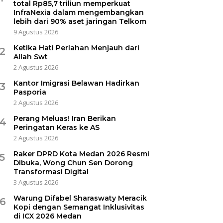
total Rp85,7 triliun memperkuat
InfraNexia dalam mengembangkan
lebih dari 90% aset jaringan Telkom
9 Agustus 2026
Ketika Hati Perlahan Menjauh dari
2
Allah Swt
2 Agustus 2026
Kantor Imigrasi Belawan Hadirkan
3
Pasporia
2 Agustus 2026
Perang Meluas! Iran Berikan
4
Peringatan Keras ke AS
2 Agustus 2026
Raker DPRD Kota Medan 2026 Resmi
5
Dibuka, Wong Chun Sen Dorong
Transformasi Digital
3 Agustus 2026
Warung Difabel Sharaswaty Meracik
6
Kopi dengan Semangat Inklusivitas
di ICX 2026 Medan