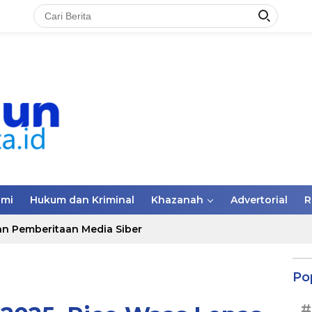
omi
Hukum dan Kriminal
Khazanah
Advertorial
R
n Pemberitaan Media Siber
Po
#