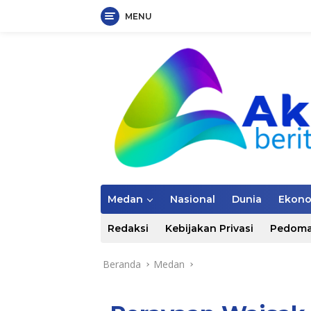
MENU
Langsung
ke
konten
Medan
Nasional
Dunia
Ekon
Redaksi
Kebijakan Privasi
Pedoma
Beranda
Medan