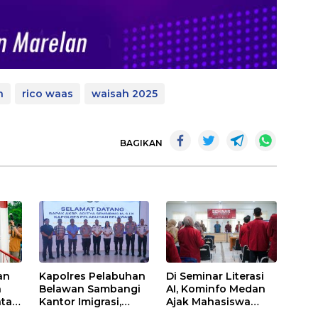
n
rico waas
waisah 2025
BAGIKAN
an
Kapolres Pelabuhan
Di Seminar Literasi
n
Belawan Sambangi
AI, Kominfo Medan
atan
Kantor Imigrasi,
Ajak Mahasiswa
Perkuat Sinergi
Bijak Manfaatkan