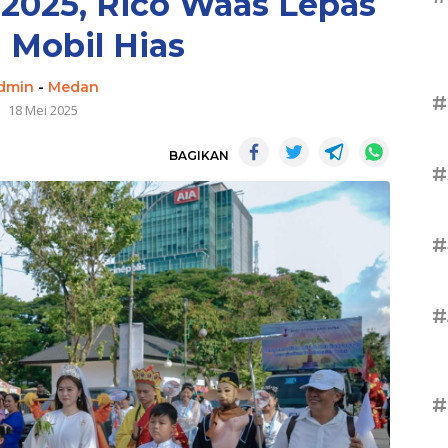
2025, Rico Waas Lepas
 Mobil Hias
dmin
-
Medan
#
18 Mei 2025
BAGIKAN
#
#
#
#