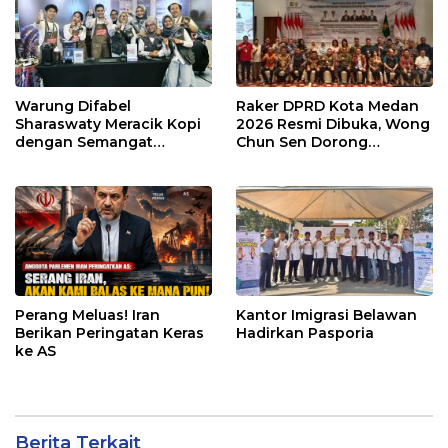
Warung Difabel
Raker DPRD Kota Medan
Sharaswaty Meracik Kopi
2026 Resmi Dibuka, Wong
dengan Semangat
Chun Sen Dorong
Inklusivitas di ICX 2026
Transformasi Digital
Medan
Perang Meluas! Iran
Kantor Imigrasi Belawan
Berikan Peringatan Keras
Hadirkan Pasporia
ke AS
Berita Terkait