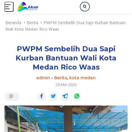
L
Beranda
Berita
PWPM Sembelih Dua Sapi Kurban Bantuan
a
Wali Kota Medan Rico Waas
n
g
s
PWPM Sembelih Dua Sapi
u
n
Kurban Bantuan Wali Kota
g
Medan Rico Waas
k
e
admin
-
Berita
,
kota medan
k
29 Mei 2026
o
n
t
e
n