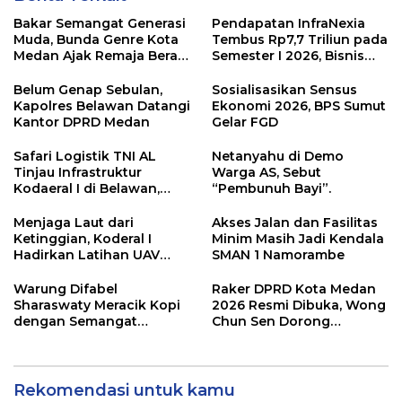
Bakar Semangat Generasi
Pendapatan InfraNexia
Muda, Bunda Genre Kota
Tembus Rp7,7 Triliun pada
Medan Ajak Remaja Berani
Semester I 2026, Bisnis
Ambil Sikap
Eksternal Melonjak 31
Persen
Belum Genap Sebulan,
Sosialisasikan Sensus
Kapolres Belawan Datangi
Ekonomi 2026, BPS Sumut
Kantor DPRD Medan
Gelar FGD
Safari Logistik TNI AL
Netanyahu di Demo
Tinjau Infrastruktur
Warga AS, Sebut
Kodaeral I di Belawan,
“Pembunuh Bayi”.
Fokus Perkuat Dukungan
Operasional
Menjaga Laut dari
Akses Jalan dan Fasilitas
Ketinggian, Koderal I
Minim Masih Jadi Kendala
Hadirkan Latihan UAV
SMAN 1 Namorambe
Berteknologi Modern
Warung Difabel
Raker DPRD Kota Medan
Sharaswaty Meracik Kopi
2026 Resmi Dibuka, Wong
dengan Semangat
Chun Sen Dorong
Inklusivitas di ICX 2026
Transformasi Digital
Medan
Rekomendasi untuk kamu