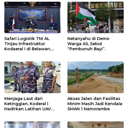
Safari Logistik TNI AL
Netanyahu di Demo
Tinjau Infrastruktur
Warga AS, Sebut
Kodaeral I di Belawan,
“Pembunuh Bayi”.
Fokus Perkuat Dukungan
Operasional
Menjaga Laut dari
Akses Jalan dan Fasilitas
Ketinggian, Koderal I
Minim Masih Jadi Kendala
Hadirkan Latihan UAV
SMAN 1 Namorambe
Berteknologi Modern