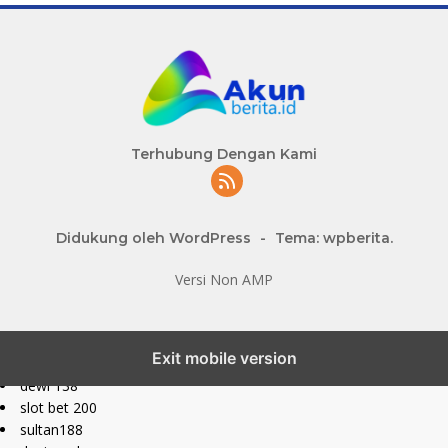
Terhubung Dengan Kami
Didukung oleh WordPress
-
Tema: wpberita.
Versi Non AMP
slot777 maxwin
Exit mobile version
slot depo 10k
dewi 138
slot bet 200
sultan188