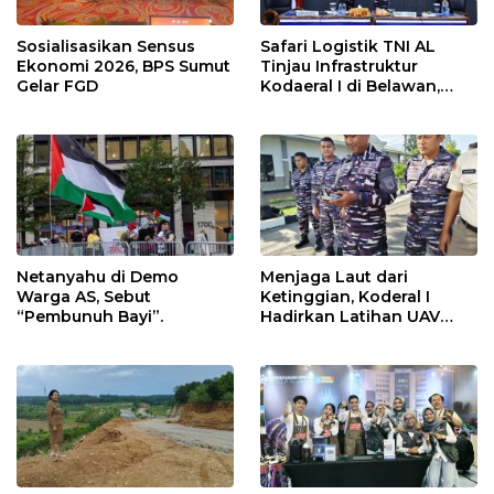
Sosialisasikan Sensus
Safari Logistik TNI AL
Ekonomi 2026, BPS Sumut
Tinjau Infrastruktur
Gelar FGD
Kodaeral I di Belawan,
Fokus Perkuat Dukungan
Operasional
Netanyahu di Demo
Menjaga Laut dari
Warga AS, Sebut
Ketinggian, Koderal I
“Pembunuh Bayi”.
Hadirkan Latihan UAV
Berteknologi Modern