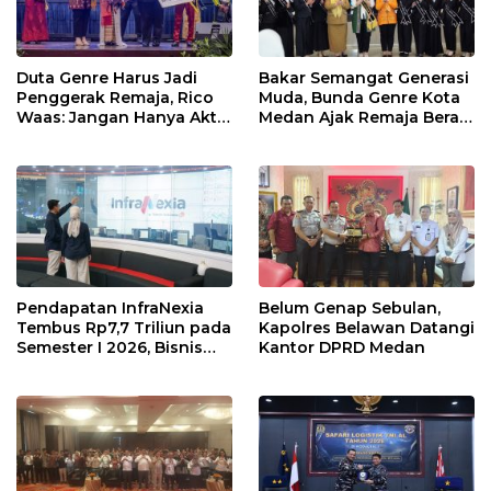
Duta Genre Harus Jadi
Bakar Semangat Generasi
Penggerak Remaja, Rico
Muda, Bunda Genre Kota
Waas: Jangan Hanya Aktif
Medan Ajak Remaja Berani
Saat Ada Acara
Ambil Sikap
Pendapatan InfraNexia
Belum Genap Sebulan,
Tembus Rp7,7 Triliun pada
Kapolres Belawan Datangi
Semester I 2026, Bisnis
Kantor DPRD Medan
Eksternal Melonjak 31
Persen