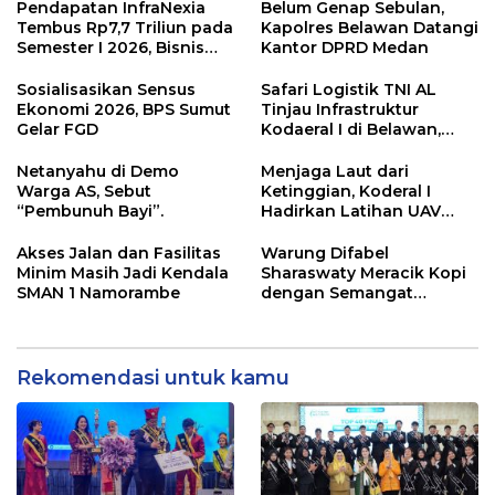
Pendapatan InfraNexia
Belum Genap Sebulan,
Tembus Rp7,7 Triliun pada
Kapolres Belawan Datangi
Semester I 2026, Bisnis
Kantor DPRD Medan
Eksternal Melonjak 31
Persen
Sosialisasikan Sensus
Safari Logistik TNI AL
Ekonomi 2026, BPS Sumut
Tinjau Infrastruktur
Gelar FGD
Kodaeral I di Belawan,
Fokus Perkuat Dukungan
Operasional
Netanyahu di Demo
Menjaga Laut dari
Warga AS, Sebut
Ketinggian, Koderal I
“Pembunuh Bayi”.
Hadirkan Latihan UAV
Berteknologi Modern
Akses Jalan dan Fasilitas
Warung Difabel
Minim Masih Jadi Kendala
Sharaswaty Meracik Kopi
SMAN 1 Namorambe
dengan Semangat
Inklusivitas di ICX 2026
Medan
Rekomendasi untuk kamu