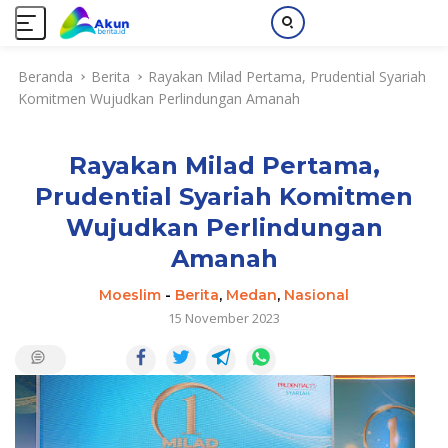
L
Beranda
Berita
Rayakan Milad Pertama, Prudential Syariah
a
Komitmen Wujudkan Perlindungan Amanah
n
g
s
Rayakan Milad Pertama,
u
n
Prudential Syariah Komitmen
g
Wujudkan Perlindungan
k
e
Amanah
k
Moeslim
-
Berita
,
Medan
,
Nasional
o
15 November 2023
n
t
e
n