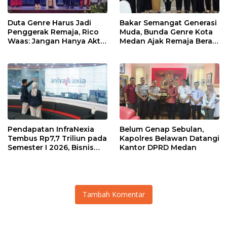
Duta Genre Harus Jadi
Bakar Semangat Generasi
Penggerak Remaja, Rico
Muda, Bunda Genre Kota
Waas: Jangan Hanya Aktif
Medan Ajak Remaja Berani
Saat Ada Acara
Ambil Sikap
Pendapatan InfraNexia
Belum Genap Sebulan,
Tembus Rp7,7 Triliun pada
Kapolres Belawan Datangi
Semester I 2026, Bisnis
Kantor DPRD Medan
Eksternal Melonjak 31
Persen
Tambah Komentar