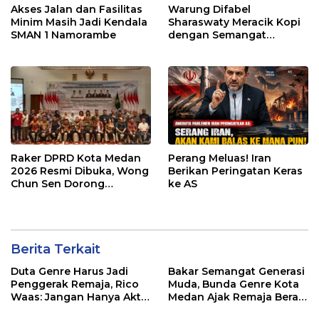
Akses Jalan dan Fasilitas
Warung Difabel
Minim Masih Jadi Kendala
Sharaswaty Meracik Kopi
SMAN 1 Namorambe
dengan Semangat
Inklusivitas di ICX 2026
Medan
Raker DPRD Kota Medan
Perang Meluas! Iran
2026 Resmi Dibuka, Wong
Berikan Peringatan Keras
Chun Sen Dorong
ke AS
Transformasi Digital
Berita Terkait
Duta Genre Harus Jadi
Bakar Semangat Generasi
Penggerak Remaja, Rico
Muda, Bunda Genre Kota
Waas: Jangan Hanya Aktif
Medan Ajak Remaja Berani
Saat Ada Acara
Ambil Sikap