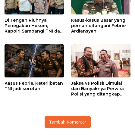
Di Tengah Riuhnya
Kasus-kasus Besar yang
Penegakan Hukum,
pernah ditangani Febrie
Kapolri Sambangi TNI dan
Ardiansyah
Kejaksaan
Kasus Febrie, Keterlibatan
Jaksa vs Polisi! Dimulai
TNI jadi sorotan
dari Banyaknya Perwira
Polisi yang ditangkap
Kejaksaan dalam kasus
MBG?
Tambah Komentar