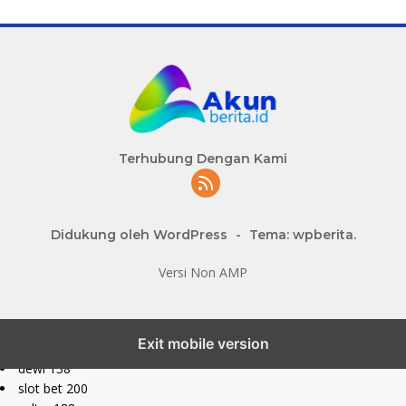
Terhubung Dengan Kami
Didukung oleh WordPress
-
Tema: wpberita.
Versi Non AMP
slot777 maxwin
Exit mobile version
slot depo 10k
dewi 138
slot bet 200