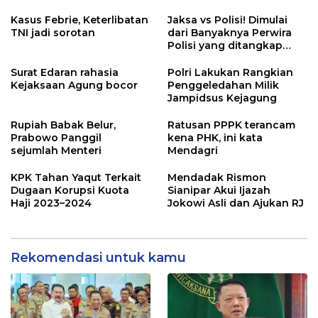
Kejaksaan
Kasus Febrie, Keterlibatan
Jaksa vs Polisi! Dimulai
TNI jadi sorotan
dari Banyaknya Perwira
Polisi yang ditangkap
Kejaksaan dalam kasus
MBG?
Surat Edaran rahasia
Polri Lakukan Rangkian
Kejaksaan Agung bocor
Penggeledahan Milik
Jampidsus Kejagung
Rupiah Babak Belur,
Ratusan PPPK terancam
Prabowo Panggil
kena PHK, ini kata
sejumlah Menteri
Mendagri
KPK Tahan Yaqut Terkait
Mendadak Rismon
Dugaan Korupsi Kuota
Sianipar Akui Ijazah
Haji 2023–2024
Jokowi Asli dan Ajukan RJ
Rekomendasi untuk kamu