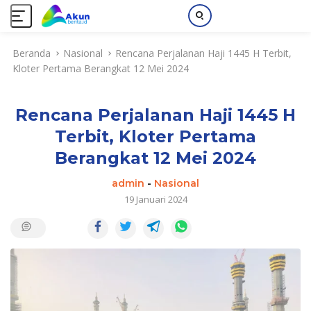
L
Beranda
Nasional
Rencana Perjalanan Haji 1445 H Terbit,
a
Kloter Pertama Berangkat 12 Mei 2024
n
g
s
Rencana Perjalanan Haji 1445 H
u
n
Terbit, Kloter Pertama
g
Berangkat 12 Mei 2024
k
e
admin
-
Nasional
k
19 Januari 2024
o
n
t
e
n