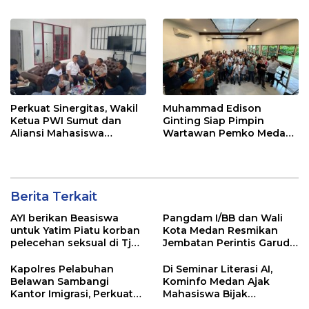
Tidak Gunakan Dana
ke Kota Medan
APBD
Perkuat Sinergitas, Wakil
Muhammad Edison
Ketua PWI Sumut dan
Ginting Siap Pimpin
Aliansi Mahasiswa
Wartawan Pemko Medan,
Sambangi Imigrasi
Bertekad Kembalikan
Belawan
Marwah Wartawan
Berita Terkait
AYI berikan Beasiswa
Pangdam I/BB dan Wali
untuk Yatim Piatu korban
Kota Medan Resmikan
pelecehan seksual di Tj
Jembatan Perintis Garuda,
Balai.
Hubungkan Kembali
Medan Polonia-Johor-
Kapolres Pelabuhan
Di Seminar Literasi AI,
Maimun
Belawan Sambangi
Kominfo Medan Ajak
Kantor Imigrasi, Perkuat
Mahasiswa Bijak
Sinergi Awasi WNA di
Manfaatkan Kecerdasan