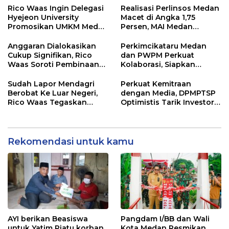
Pelabuhan Internasional
Buatan
Rico Waas Ingin Delegasi
Realisasi Perlinsos Medan
Hyejeon University
Macet di Angka 1,75
Promosikan UMKM Medan
Persen, MAI Medan
ke Dunia Internasional
Ingatkan Risiko
Merosotnya Kredibilitas
Anggaran Dialokasikan
Perkimcikataru Medan
Pemko
Cukup Signifikan, Rico
dan PWPM Perkuat
Waas Soroti Pembinaan
Kolaborasi, Siapkan
LPTQ Medan: Isyaratkan
Saluran Informasi Publik
Evaluasi Kinerja Pengurus
Sudah Lapor Mendagri
Perkuat Kemitraan
Harian
Berobat Ke Luar Negeri,
dengan Media, DPMPTSP
Rico Waas Tegaskan
Optimistis Tarik Investor
Tidak Gunakan Dana
ke Kota Medan
APBD
Rekomendasi untuk kamu
AYI berikan Beasiswa
Pangdam I/BB dan Wali
untuk Yatim Piatu korban
Kota Medan Resmikan