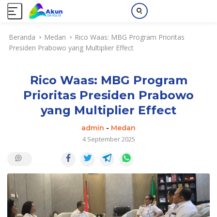
L
Beranda
Medan
Rico Waas: MBG Program Prioritas
a
Presiden Prabowo yang Multiplier Effect
n
g
s
Rico Waas: MBG Program
u
n
Prioritas Presiden Prabowo
g
yang Multiplier Effect
k
e
admin
-
Medan
k
4 September 2025
o
n
t
e
n