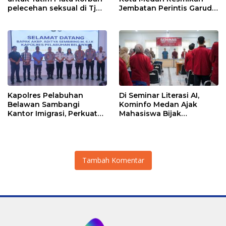
pelecehan seksual di Tj
Jembatan Perintis Garuda,
Balai.
Hubungkan Kembali
Medan Polonia-Johor-
Maimun
Kapolres Pelabuhan
Di Seminar Literasi AI,
Belawan Sambangi
Kominfo Medan Ajak
Kantor Imigrasi, Perkuat
Mahasiswa Bijak
Sinergi Awasi WNA di
Manfaatkan Kecerdasan
Pelabuhan Internasional
Buatan
Tambah Komentar