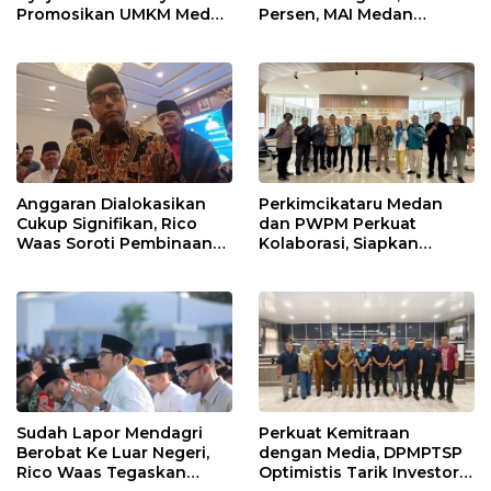
Promosikan UMKM Medan
Persen, MAI Medan
ke Dunia Internasional
Ingatkan Risiko
Merosotnya Kredibilitas
Pemko
Anggaran Dialokasikan
Perkimcikataru Medan
Cukup Signifikan, Rico
dan PWPM Perkuat
Waas Soroti Pembinaan
Kolaborasi, Siapkan
LPTQ Medan: Isyaratkan
Saluran Informasi Publik
Evaluasi Kinerja Pengurus
Harian
Sudah Lapor Mendagri
Perkuat Kemitraan
Berobat Ke Luar Negeri,
dengan Media, DPMPTSP
Rico Waas Tegaskan
Optimistis Tarik Investor