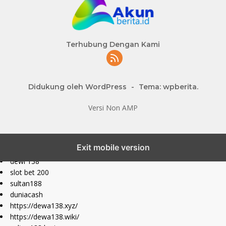
Terhubung Dengan Kami
Didukung oleh WordPress
-
Tema: wpberita.
Versi Non AMP
slot777 maxwin
Exit mobile version
slot depo 10k
dewi 138
slot bet 200
sultan188
duniacash
https://dewa138.xyz/
https://dewa138.wiki/