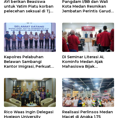
AYI berikan Beasiswa
Pangdam I/BB dan Wali
untuk Yatim Piatu korban
Kota Medan Resmikan
pelecehan seksual di Tj
Jembatan Perintis Garuda,
Balai.
Hubungkan Kembali
Medan Polonia-Johor-
Maimun
Kapolres Pelabuhan
Di Seminar Literasi AI,
Belawan Sambangi
Kominfo Medan Ajak
Kantor Imigrasi, Perkuat
Mahasiswa Bijak
Sinergi Awasi WNA di
Manfaatkan Kecerdasan
Pelabuhan Internasional
Buatan
Rico Waas Ingin Delegasi
Realisasi Perlinsos Medan
Hyejeon University
Macet di Angka 1,75