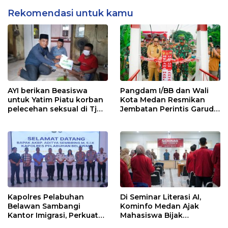
Rekomendasi untuk kamu
AYI berikan Beasiswa
Pangdam I/BB dan Wali
untuk Yatim Piatu korban
Kota Medan Resmikan
pelecehan seksual di Tj
Jembatan Perintis Garuda,
Balai.
Hubungkan Kembali
Medan Polonia-Johor-
Maimun
Kapolres Pelabuhan
Di Seminar Literasi AI,
Belawan Sambangi
Kominfo Medan Ajak
Kantor Imigrasi, Perkuat
Mahasiswa Bijak
Sinergi Awasi WNA di
Manfaatkan Kecerdasan