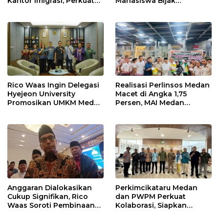
Kantor Imigrasi, Perkuat
Mahasiswa Bijak
Sinergi Awasi WNA di
Manfaatkan Kecerdasan
Pelabuhan Internasional
Buatan
Rico Waas Ingin Delegasi
Realisasi Perlinsos Medan
Hyejeon University
Macet di Angka 1,75
Promosikan UMKM Medan
Persen, MAI Medan
ke Dunia Internasional
Ingatkan Risiko
Merosotnya Kredibilitas
Pemko
Anggaran Dialokasikan
Perkimcikataru Medan
Cukup Signifikan, Rico
dan PWPM Perkuat
Waas Soroti Pembinaan
Kolaborasi, Siapkan
LPTQ Medan: Isyaratkan
Saluran Informasi Publik