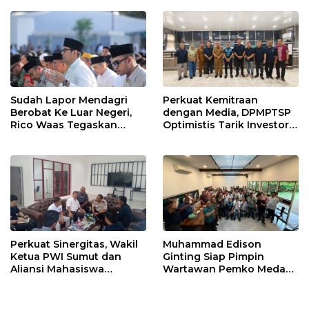
Evaluasi Kinerja Pengurus
Harian
Sudah Lapor Mendagri
Perkuat Kemitraan
Berobat Ke Luar Negeri,
dengan Media, DPMPTSP
Rico Waas Tegaskan
Optimistis Tarik Investor
Tidak Gunakan Dana
ke Kota Medan
APBD
Perkuat Sinergitas, Wakil
Muhammad Edison
Ketua PWI Sumut dan
Ginting Siap Pimpin
Aliansi Mahasiswa
Wartawan Pemko Medan,
Sambangi Imigrasi
Bertekad Kembalikan
Belawan
Marwah Wartawan