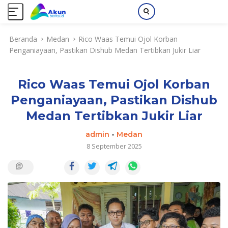
L
Beranda
Medan
Rico Waas Temui Ojol Korban
a
Penganiayaan, Pastikan Dishub Medan Tertibkan Jukir Liar
n
g
s
Rico Waas Temui Ojol Korban
u
n
Penganiayaan, Pastikan Dishub
g
Medan Tertibkan Jukir Liar
k
e
admin
-
Medan
k
8 September 2025
o
n
t
e
n