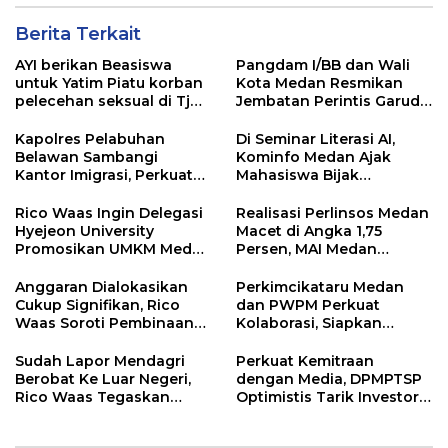
Berita Terkait
AYI berikan Beasiswa
Pangdam I/BB dan Wali
untuk Yatim Piatu korban
Kota Medan Resmikan
pelecehan seksual di Tj
Jembatan Perintis Garuda,
Balai.
Hubungkan Kembali
Medan Polonia-Johor-
Kapolres Pelabuhan
Di Seminar Literasi AI,
Maimun
Belawan Sambangi
Kominfo Medan Ajak
Kantor Imigrasi, Perkuat
Mahasiswa Bijak
Sinergi Awasi WNA di
Manfaatkan Kecerdasan
Pelabuhan Internasional
Buatan
Rico Waas Ingin Delegasi
Realisasi Perlinsos Medan
Hyejeon University
Macet di Angka 1,75
Promosikan UMKM Medan
Persen, MAI Medan
ke Dunia Internasional
Ingatkan Risiko
Merosotnya Kredibilitas
Anggaran Dialokasikan
Perkimcikataru Medan
Pemko
Cukup Signifikan, Rico
dan PWPM Perkuat
Waas Soroti Pembinaan
Kolaborasi, Siapkan
LPTQ Medan: Isyaratkan
Saluran Informasi Publik
Evaluasi Kinerja Pengurus
Sudah Lapor Mendagri
Perkuat Kemitraan
Harian
Berobat Ke Luar Negeri,
dengan Media, DPMPTSP
Rico Waas Tegaskan
Optimistis Tarik Investor
Tidak Gunakan Dana
ke Kota Medan
APBD