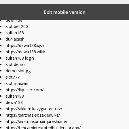
slot777 maxwin
Exit mobile version
slot depo 10k
dewi 138
slot bet 200
sultan188
duniacash
https://dewa138.xyz/
https://dewa138.wiki/
sultan188 login
slot demo
demo slot pg
slot777
slot maxwin
https://lkp-lcec.com/
sultan188
dewa138
https://akkum.kazygurt.edu.kz/
https://sarzhaz-sozak.edu.kz/
https://airstride.umairqureshi.me/
https://tencamintegratedbuilders.org.ng/