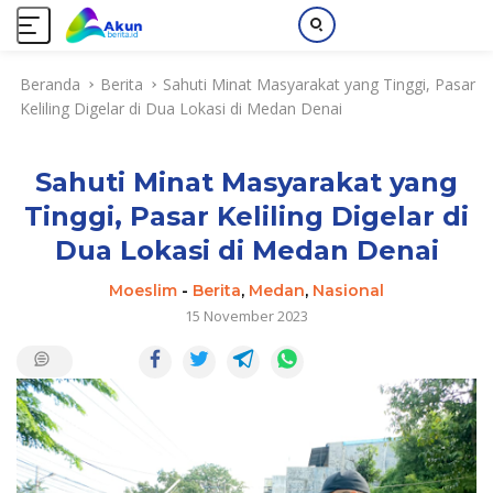
L
Beranda
Berita
Sahuti Minat Masyarakat yang Tinggi, Pasar
a
Keliling Digelar di Dua Lokasi di Medan Denai
n
g
s
Sahuti Minat Masyarakat yang
u
n
Tinggi, Pasar Keliling Digelar di
g
Dua Lokasi di Medan Denai
k
e
Moeslim
-
Berita
,
Medan
,
Nasional
k
15 November 2023
o
n
t
e
n