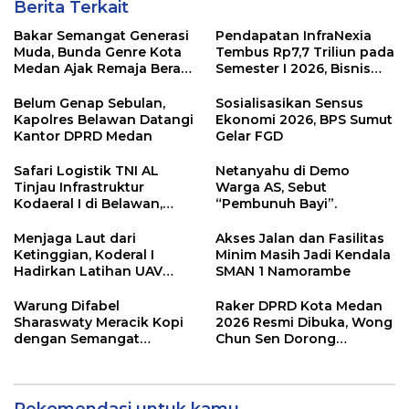
Berita Terkait
Bakar Semangat Generasi
Pendapatan InfraNexia
Muda, Bunda Genre Kota
Tembus Rp7,7 Triliun pada
Medan Ajak Remaja Berani
Semester I 2026, Bisnis
Ambil Sikap
Eksternal Melonjak 31
Persen
Belum Genap Sebulan,
Sosialisasikan Sensus
Kapolres Belawan Datangi
Ekonomi 2026, BPS Sumut
Kantor DPRD Medan
Gelar FGD
Safari Logistik TNI AL
Netanyahu di Demo
Tinjau Infrastruktur
Warga AS, Sebut
Kodaeral I di Belawan,
“Pembunuh Bayi”.
Fokus Perkuat Dukungan
Operasional
Menjaga Laut dari
Akses Jalan dan Fasilitas
Ketinggian, Koderal I
Minim Masih Jadi Kendala
Hadirkan Latihan UAV
SMAN 1 Namorambe
Berteknologi Modern
Warung Difabel
Raker DPRD Kota Medan
Sharaswaty Meracik Kopi
2026 Resmi Dibuka, Wong
dengan Semangat
Chun Sen Dorong
Inklusivitas di ICX 2026
Transformasi Digital
Medan
Rekomendasi untuk kamu