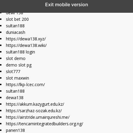
Exit mobile version
slot depo 10k
dewi 138
slot bet 200
sultan188
duniacash
https://dewa138.xyz/
https://dewa138.wiki/
sultan188 login
slot demo
demo slot pg
slot777
slot maxwin
https://lkp-lcec.com/
sultan188
dewa138
https://akkum.kazygurt.edu.kz/
https://sarzhaz-sozak.edu.kz/
https://airstride.umairqureshi.me/
https://tencamintegratedbuilders.org.ng/
panen138