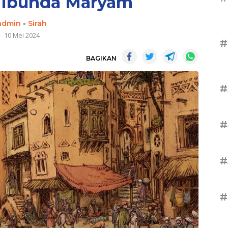
 Ibunda Maryam
admin
-
Sirah
10 Mei 2024
#
BAGIKAN
#
#
#
#