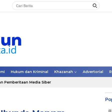
omi
Hukum dan Kriminal
Khazanah
Advertorial
R
n Pemberitaan Media Siber
Po
#