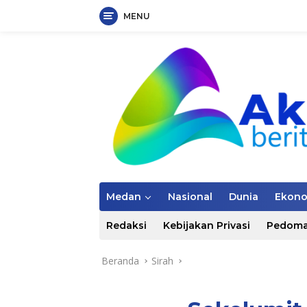
MENU
Langsung
ke
konten
Medan
Nasional
Dunia
Ekon
Redaksi
Kebijakan Privasi
Pedoma
Beranda
Sirah