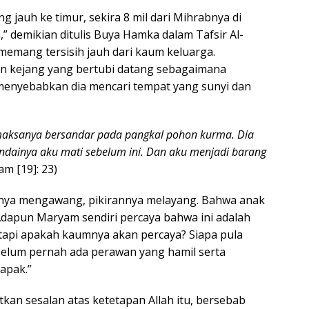
ang jauh ke timur, sekira 8 mil dari Mihrabnya di
,” demikian ditulis Buya Hamka dalam Tafsir Al-
memang tersisih jauh dari kaum keluarga.
dan kejang yang bertubi datang sebagaimana
menyebabkan dia mencari tempat yang sunyi dan
maksanya bersandar pada pangkal pohon kurma. Dia
andainya aku mati sebelum ini. Dan aku menjadi barang
am [19]: 23)
nya mengawang, pikirannya melayang. Bahwa anak
 “Adapun Maryam sendiri percaya bahwa ini adalah
etapi apakah kaumnya akan percaya? Siapa pula
elum pernah ada perawan yang hamil serta
apak.”
kan sesalan atas ketetapan Allah itu, bersebab