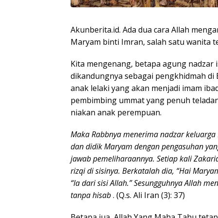
Akunberita.id. Ada dua cara Allah menga
Maryam binti Imran, salah satu wanita 
Kita mengenang, betapa agung nadzar i
dikandungnya sebagai pengkhidmah di B
anak lelaki yang akan menjadi imam ibad
pembimbing ummat yang penuh teladan
niakan anak perempuan.
Maka Rabbnya menerima nadzar keluarga 
dan didik Maryam dengan pengasuhan yang
jawab pemeliharaannya. Setiap kali Zakar
rizqi di sisinya. Berkatalah dia, “Hai Ma
“la dari sisi Allah.” Sesungguhnya Allah m
tanpa hisab
. (Q.s. Ali Iran (3): 37)
Betapa jua, Allah Yang Maha Tahu tet