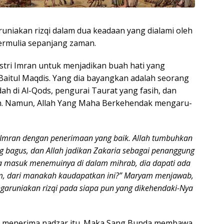
runiakan rizqi dalam dua keadaan yang dialami oleh
termulia sepanjang zaman.
stri Imran untuk menjadikan buah hati yang
aitul Maqdis. Yang dia bayangkan adalah seorang
ah di Al-Qods, pengurai Taurat yang fasih, dan
. Namun, Allah Yang Maha Berkehendak mengaru-
Imran dengan penerimaan yang baik. Allah tumbuhkan
 bagus, dan Allah jadikan Zakaria sebagai penanggung
ia masuk menemuinya di dalam mihrab, dia dapati ada
ryam, dari manakah kaudapatkan ini?” Maryam menjawab,
engaruniakan rizqi pada siapa pun yang dikehendaki-Nya
ap menerima nadzar itu. Maka Sang Bunda membawa