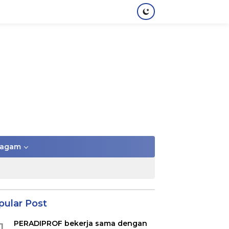
agam
pular Post
PERADIPROF bekerja sama dengan
1