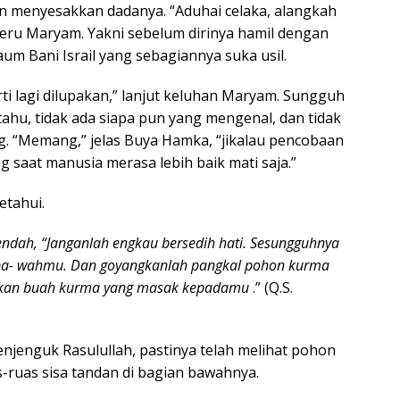
n menyesakkan dadanya. “Aduhai celaka, alangkah
 seru Maryam. Yakni sebelum dirinya hamil dengan
aum Bani Israil yang sebagiannya suka usil.
ti lagi dilupakan,” lanjut keluhan Maryam. Sungguh
ahu, tidak ada siapa pun yang mengenal, dan tidak
. “Memang,” jelas Buya Hamka, “jikalau pencobaan
 saat manusia merasa lebih baik mati saja.”
tahui.
endah, “Janganlah engkau bersedih hati. Sesungguhnya
 ba- wahmu. Dan goyangkanlah pangkal pohon kurma
urkan buah kurma yang masak kepadamu
.” (Q.S.
njenguk Rasulullah, pastinya telah melihat pohon
s-ruas sisa tandan di bagian bawahnya.