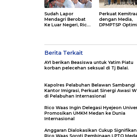
Sudah Lapor
Perkuat Kemitra
Mendagri Berobat
dengan Media,
Ke Luar Negeri, Rico
DPMPTSP Optimi
Waas Tegaskan
Tarik Investor k
Tidak Gunakan
Kota Medan
Dana APBD
Berita Terkait
AYI berikan Beasiswa untuk Yatim Piatu
korban pelecehan seksual di Tj Balai.
Kapolres Pelabuhan Belawan Sambangi
Kantor Imigrasi, Perkuat Sinergi Awasi 
di Pelabuhan Internasional
Rico Waas Ingin Delegasi Hyejeon Univer
Promosikan UMKM Medan ke Dunia
Internasional
Anggaran Dialokasikan Cukup Signifikan
Rico Waas Soroti Pembinaan LPTQ Meda