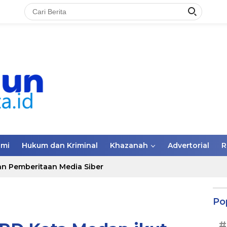
omi
Hukum dan Kriminal
Khazanah
Advertorial
R
n Pemberitaan Media Siber
Po
#