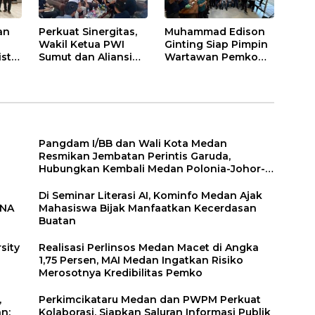
an
Perkuat Sinergitas,
Muhammad Edison
Wakil Ketua PWI
Ginting Siap Pimpin
stis
Sumut dan Aliansi
Wartawan Pemko
e
Mahasiswa
Medan, Bertekad
Sambangi Imigrasi
Kembalikan Marwah
Belawan
Wartawan
Pangdam I/BB dan Wali Kota Medan
Resmikan Jembatan Perintis Garuda,
Hubungkan Kembali Medan Polonia-Johor-
Maimun
Di Seminar Literasi AI, Kominfo Medan Ajak
WNA
Mahasiswa Bijak Manfaatkan Kecerdasan
Buatan
sity
Realisasi Perlinsos Medan Macet di Angka
1,75 Persen, MAI Medan Ingatkan Risiko
Merosotnya Kredibilitas Pemko
,
Perkimcikataru Medan dan PWPM Perkuat
n:
Kolaborasi, Siapkan Saluran Informasi Publik