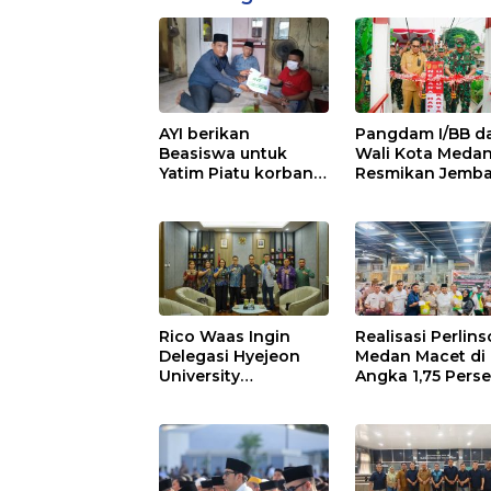
AYI berikan
Pangdam I/BB d
Beasiswa untuk
Wali Kota Meda
Yatim Piatu korban
Resmikan Jemb
pelecehan seksual
Perintis Garuda,
di Tj Balai.
Hubungkan Kem
Medan Polonia-
Johor-Maimun
Rico Waas Ingin
Realisasi Perlins
Delegasi Hyejeon
Medan Macet di
University
Angka 1,75 Perse
Promosikan UMKM
MAI Medan Inga
Medan ke Dunia
Risiko Merosotn
Internasional
Kredibilitas Pe