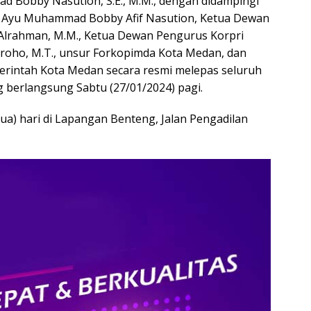
d Bobby Nasution, S.E., M.M., dengan didampingi
g Ayu Muhammad Bobby Afif Nasution, Ketua Dewan
a Alrahman, M.M., Ketua Dewan Pengurus Korpri
ugroho, M.T., unsur Forkopimda Kota Medan, dan
erintah Kota Medan secara resmi melepas seluruh
g berlangsung Sabtu (27/01/2024) pagi.
ua) hari di Lapangan Benteng, Jalan Pengadilan