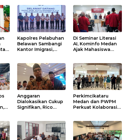
an
Kapolres Pelabuhan
Di Seminar Literasi
n
Belawan Sambangi
AI, Kominfo Medan
atan
Kantor Imigrasi,
Ajak Mahasiswa
Perkuat Sinergi
Bijak Manfaatkan
bali
Awasi WNA di
Kecerdasan Buatan
Pelabuhan
Internasional
os
Anggaran
Perkimcikataru
Dialokasikan Cukup
Medan dan PWPM
n,
Signifikan, Rico
Perkuat Kolaborasi,
tkan
Waas Soroti
Siapkan Saluran
ya
Pembinaan LPTQ
Informasi Publik
mko
Medan: Isyaratkan
Evaluasi Kinerja
Pengurus Harian