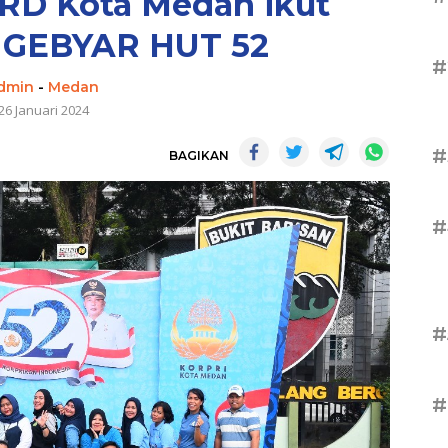
PRD Kota Medan ikut
 GEBYAR HUT 52
#
dmin
-
Medan
26 Januari 2024
#
BAGIKAN
#
#
#