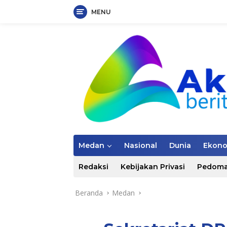
MENU
Langsung
ke
konten
Medan
Nasional
Dunia
Ekon
Redaksi
Kebijakan Privasi
Pedoma
Beranda
Medan