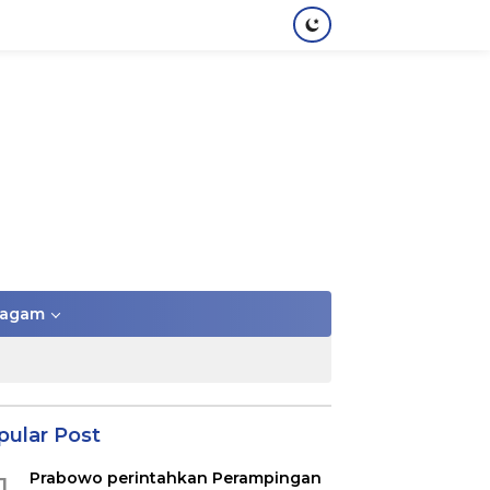
agam
pular Post
Prabowo perintahkan Perampingan
1