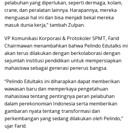
pelabuhan yang diperlukan, seperti dermaga, kolam,
crane, dan peralatan lainnya. Harapannya, mereka
menguasai hal ini dan bisa menjadi bekal mereka
masuk dunia kerja,” tambah Zulpan.
VP Komunikasi Korporasi & Protokoler SPMT, Farid
Chairmawan menambahkan bahwa Pelindo Edutalks ini
akan terus dilakukan dengan berkolaborasi dengan
sejumlah institusi pendidikan untuk mempersiapkan
mahasiswa sebagai generasi penerus bangsa.
“Pelindo Edultaks ini diharapkan dapat memberikan
wawasan baru dan memperkaya pengetahuan
mahasiswa tentang pentingnya peran pelabuhan
dalam perekonomian Indonesia serta memberikan
gambaran nyata tentang transformasi dan
perkembangan yang sedang dilakukan oleh Pelindo,”
ujar Farid.