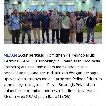
MEDAN
(Akunberita.id)
Komitmen PT Pelindo Multi
Terminal (SPMT), subholding PT Pelabuhan Indonesia
(Persero) atau Pelindo dalam memajukan dunia
pendidikan
nasional terus dilakukan dengan berbagai
upaya, salah satunya melalui program Pelindo Edutalks
yang mengusung tema “Peran Strategis Pelabuhan
dalam Perekonomian Indonesia” hadir di Universitas
Medan Area (UMA) pada Rabu (15/05).