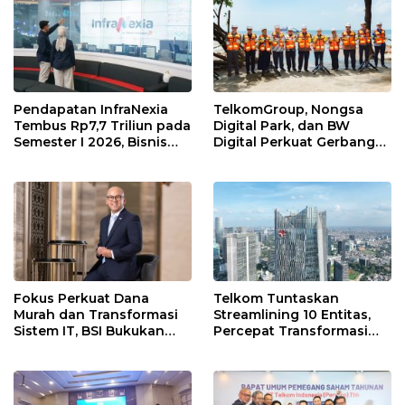
Pendapatan InfraNexia
TelkomGroup, Nongsa
Tembus Rp7,7 Triliun pada
Digital Park, dan BW
Semester I 2026, Bisnis
Digital Perkuat Gerbang
Eksternal Melonjak 31
Digital Indonesia melalui
Persen
Sistem Kabel Laut NCC
Fokus Perkuat Dana
Telkom Tuntaskan
Murah dan Transformasi
Streamlining 10 Entitas,
Sistem IT, BSI Bukukan
Percepat Transformasi
Laba Rp3,39 Triliun
Menuju Strategic Holding
Tumbuh 16,73% Pada Mei
2026