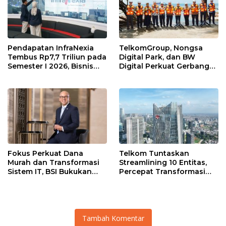
Pendapatan InfraNexia
TelkomGroup, Nongsa
Tembus Rp7,7 Triliun pada
Digital Park, dan BW
Semester I 2026, Bisnis
Digital Perkuat Gerbang
Eksternal Melonjak 31
Digital Indonesia melalui
Persen
Sistem Kabel Laut NCC
Fokus Perkuat Dana
Telkom Tuntaskan
Murah dan Transformasi
Streamlining 10 Entitas,
Sistem IT, BSI Bukukan
Percepat Transformasi
Laba Rp3,39 Triliun
Menuju Strategic Holding
Tumbuh 16,73% Pada Mei
2026
Tambah Komentar