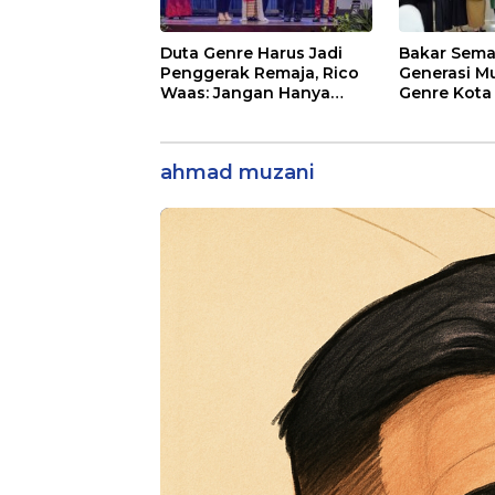
Duta Genre Harus Jadi
Bakar Sem
Penggerak Remaja, Rico
Generasi M
Waas: Jangan Hanya
Genre Kota
Aktif Saat Ada Acara
Remaja Ber
Sikap
ahmad muzani