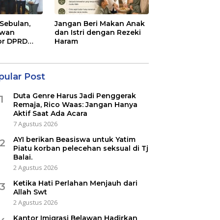
Sebulan,
Jangan Beri Makan Anak
awan
dan Istri dengan Rezeki
or DPRD
Haram
pular Post
Duta Genre Harus Jadi Penggerak
1
Remaja, Rico Waas: Jangan Hanya
Aktif Saat Ada Acara
7 Agustus 2026
AYI berikan Beasiswa untuk Yatim
2
Piatu korban pelecehan seksual di Tj
Balai.
2 Agustus 2026
Ketika Hati Perlahan Menjauh dari
3
Allah Swt
2 Agustus 2026
Kantor Imigrasi Belawan Hadirkan