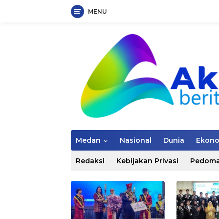
MENU
Langsung
ke
konten
Medan
Nasional
Dunia
Ekon
Redaksi
Kebijakan Privasi
Pedoma