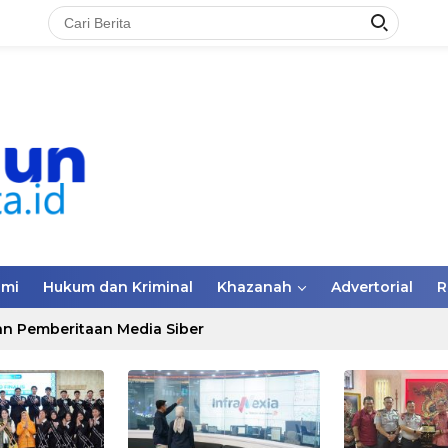
omi
Hukum dan Kriminal
Khazanah
Advertorial
R
n Pemberitaan Media Siber