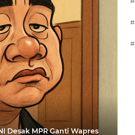
#
#
#
I Desak MPR Ganti Wapres