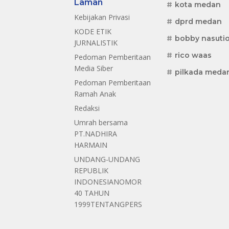
Laman
kota medan
Kebijakan Privasi
dprd medan
KODE ETIK
bobby nasuti
JURNALISTIK
rico waas
Pedoman Pemberitaan
Media Siber
pilkada meda
Pedoman Pemberitaan
Ramah Anak
Redaksi
Umrah bersama
PT.NADHIRA
HARMAIN
UNDANG-UNDANG
REPUBLIK
INDONESIANOMOR
40 TAHUN
1999TENTANGPERS