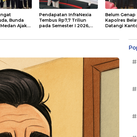
angat
Pendapatan InfraNexia
Belum Genap 
uda, Bunda
Tembus Rp7,7 Triliun
Kapolres Bel
 Medan Ajak
pada Semester I 2026,
Datangi Kant
ani Ambil
Bisnis Eksternal Melonjak
Medan
31 Persen
Po
#
#
#