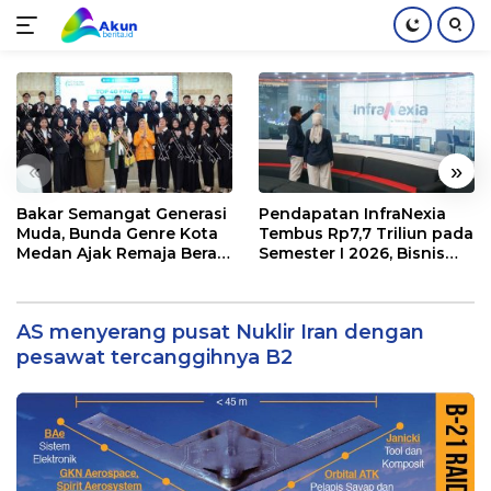
Langsung
ke
konten
«
»
Bakar Semangat Generasi
Pendapatan InfraNexia
Muda, Bunda Genre Kota
Tembus Rp7,7 Triliun pada
Medan Ajak Remaja Berani
Semester I 2026, Bisnis
Ambil Sikap
Eksternal Melonjak 31
Persen
AS menyerang pusat Nuklir Iran dengan
pesawat tercanggihnya B2