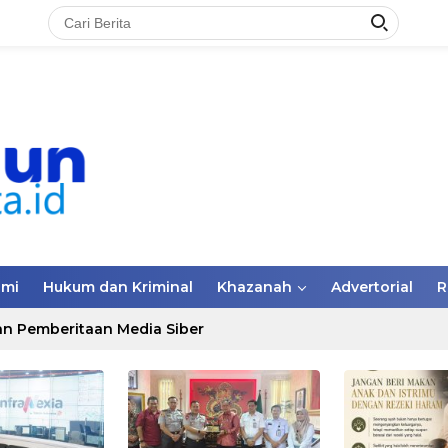
omi
Hukum dan Kriminal
Khazanah
Advertorial
R
n Pemberitaan Media Siber