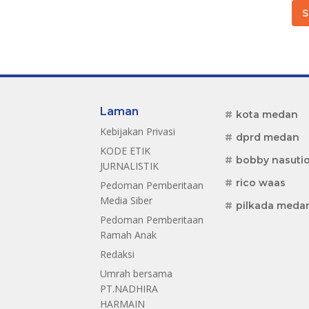
S
Laman
kota medan
Kebijakan Privasi
dprd medan
KODE ETIK
bobby nasuti
JURNALISTIK
rico waas
Pedoman Pemberitaan
Media Siber
pilkada meda
Pedoman Pemberitaan
Ramah Anak
Redaksi
Umrah bersama
PT.NADHIRA
HARMAIN