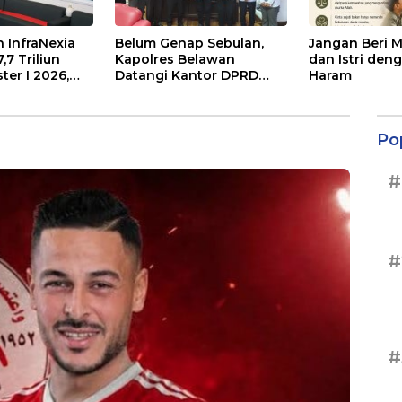
 InfraNexia
Belum Genap Sebulan,
Jangan Beri 
7 Triliun
Kapolres Belawan
dan Istri den
er I 2026,
Datangi Kantor DPRD
Haram
ernal Melonjak
Medan
Po
#
#
#