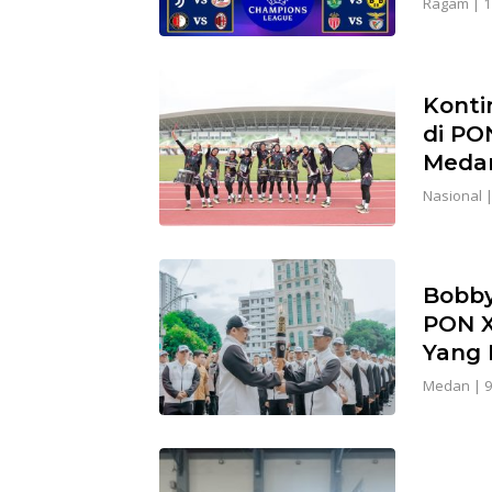
Ragam
|
1
Konti
di PON
Meda
Nasional
Bobby
PON X
Yang 
Medan
|
9