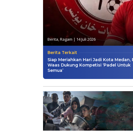
Berita
,
Ragam
|
14 Juli 2026
Berita Terkait
Siap Meriahkan Hari Jadi Kota Medan, 
Waas Dukung Kompetisi ‘Padel Untuk
Semua’