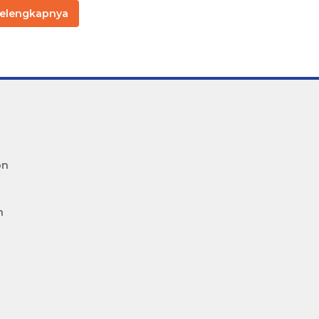
elengkapnya
on
n