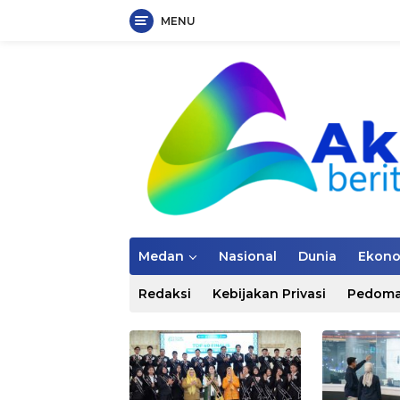
MENU
Langsung
ke
konten
Medan
Nasional
Dunia
Ekon
Redaksi
Kebijakan Privasi
Pedoma