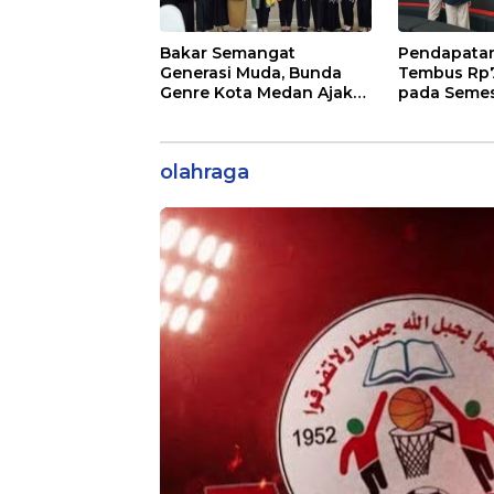
Bakar Semangat
Pendapatan
Generasi Muda, Bunda
Tembus Rp7,
Genre Kota Medan Ajak
pada Semest
Remaja Berani Ambil
Bisnis Ekst
Sikap
31 Persen
olahraga