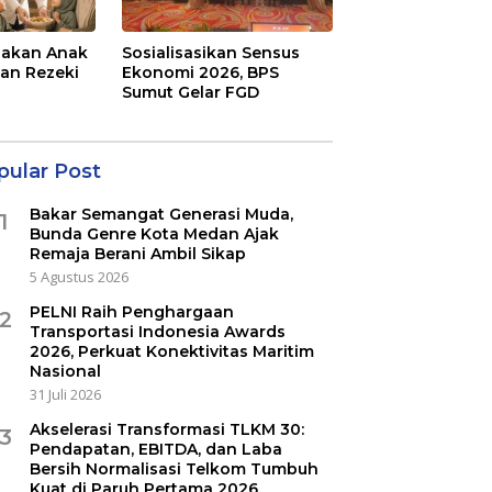
Makan Anak
Sosialisasikan Sensus
gan Rezeki
Ekonomi 2026, BPS
Sumut Gelar FGD
pular Post
Bakar Semangat Generasi Muda,
1
Bunda Genre Kota Medan Ajak
Remaja Berani Ambil Sikap
5 Agustus 2026
PELNI Raih Penghargaan
2
Transportasi Indonesia Awards
2026, Perkuat Konektivitas Maritim
Nasional
31 Juli 2026
Akselerasi Transformasi TLKM 30:
3
Pendapatan, EBITDA, dan Laba
Bersih Normalisasi Telkom Tumbuh
Kuat di Paruh Pertama 2026