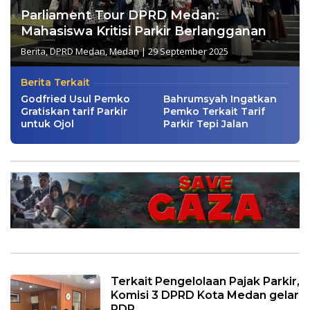
Parliament Tour DPRD Medan:
Mahasiswa Kritisi Parkir Berlangganan
Berita
,
DPRD Medan
,
Medan
|
29 September 2025
Berita Terkait
Godfried Usul Pemko
Bahrumsyah Ingatkan
Gratiskan tarif Parkir
Pemko Terkait Tarif
untuk Ojol
Parkir Tepi Jalan
Terkait Pengelolaan Pajak Parkir,
Komisi 3 DPRD Kota Medan gelar
RDP.