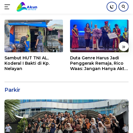
Langsung
ke
konten
«
»
Sambut HUT TNI AL,
Duta Genre Harus Jadi
Koderal I Bakti di Kp.
Penggerak Remaja, Rico
Nelayan
Waas: Jangan Hanya Aktif
Saat Ada Acara
Parkir