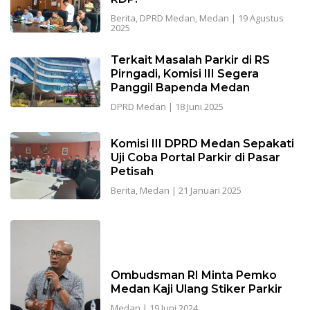
Berita
,
DPRD Medan
,
Medan
|
19 Agustus
2025
Terkait Masalah Parkir di RS
Pirngadi, Komisi III Segera
Panggil Bapenda Medan
DPRD Medan
|
18 Juni 2025
Komisi III DPRD Medan Sepakati
Uji Coba Portal Parkir di Pasar
Petisah
Berita
,
Medan
|
21 Januari 2025
Ombudsman RI Minta Pemko
Medan Kaji Ulang Stiker Parkir
Medan
|
19 Juni 2024