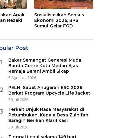
Makan Anak
Sosialisasikan Sensus
gan Rezeki
Ekonomi 2026, BPS
Sumut Gelar FGD
pular Post
Bakar Semangat Generasi Muda,
1
Bunda Genre Kota Medan Ajak
Remaja Berani Ambil Sikap
5 Agustus 2026
PELNI Sabet Anugerah ESG 2026
2
Berkat Program Upcycle Life Jacket
30 Juli 2026
Terkait Unjuk Rasa Masyarakat di
3
Petumbukan, Kepala Desa Zulhifan
Saragih Berikan Klarifikasi
30 Juli 2026
Tinggal ilegal selama 149 hari,