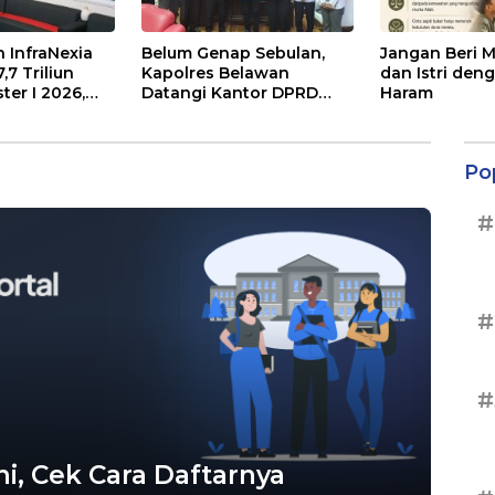
 InfraNexia
Belum Genap Sebulan,
Jangan Beri 
7 Triliun
Kapolres Belawan
dan Istri den
er I 2026,
Datangi Kantor DPRD
Haram
ernal Melonjak
Medan
Po
#
#
#
ni, Cek Cara Daftarnya