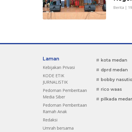
Berita
|
19
Laman
kota medan
Kebijakan Privasi
dprd medan
KODE ETIK
bobby nasuti
JURNALISTIK
rico waas
Pedoman Pemberitaan
Media Siber
pilkada meda
Pedoman Pemberitaan
Ramah Anak
Redaksi
Umrah bersama