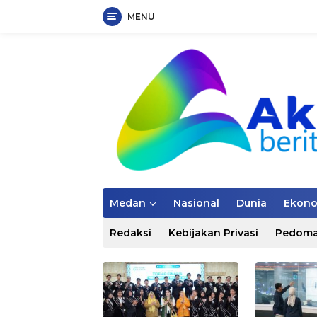
MENU
Langsung
ke
konten
Medan
Nasional
Dunia
Ekon
Redaksi
Kebijakan Privasi
Pedoma