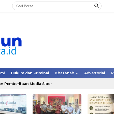
omi
Hukum dan Kriminal
Khazanah
Advertorial
R
n Pemberitaan Media Siber