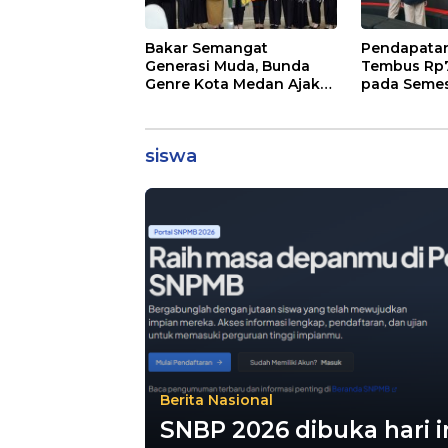
Bakar Semangat
Pendapatan
Generasi Muda, Bunda
Tembus Rp7,
Genre Kota Medan Ajak
pada Semest
Remaja Berani Ambil
Bisnis Ekst
Sikap
31 Persen
siswa
Berita Nasional
SNBP 2026 dibuka hari i