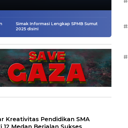
#
n
Simak Informasi Lengkap SPMB Sumut
#
2025 disini
#
r Kreativitas Pendidikan SMA
i 12 Medan Berjalan Sukses