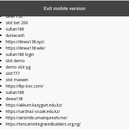
slot777 maxwin
Exit mobile version
slot depo 10k
dewi 138
slot bet 200
sultan188
duniacash
https://dewa138.xyz/
https://dewa138.wiki/
sultan188 login
slot demo
demo slot pg
slot777
slot maxwin
https://lkp-lcec.com/
sultan188
dewa138
https://akkum.kazygurt.edu.kz/
https://sarzhaz-sozak.edu.kz/
https://airstride.umairqureshi.me/
https://tencamintegratedbuilders.org.ng/