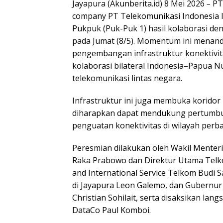
Jayapura (Akunberita.id) 8 Mei 2026
–
P
company PT Telekomunikasi Indonesia In
Pukpuk (Puk-Puk 1) hasil kolaborasi de
pada Jumat (8/5). Momentum ini menan
pengembangan infrastruktur konektivita
kolaborasi bilateral Indonesia–Papua 
telekomunikasi lintas negara.
Infrastruktur ini juga membuka koridor
diharapkan dapat mendukung pertumbuhan
penguatan konektivitas di wilayah perb
Peresmian dilakukan oleh Wakil Menteri
Raka Prabowo dan Direktur Utama Telko
and International Service Telkom Budi 
di Jayapura Leon Galemo, dan Gubernur 
Christian Sohilait, serta disaksikan la
DataCo Paul Komboi.