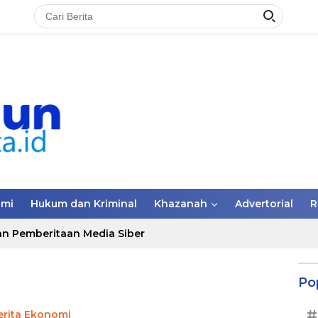
omi
Hukum dan Kriminal
Khazanah
Advertorial
R
n Pemberitaan Media Siber
Po
#
erita Ekonomi