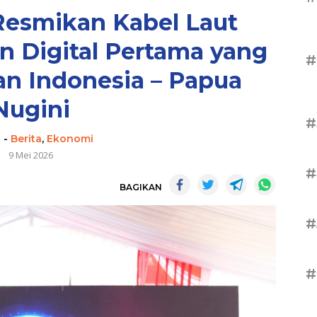
esmikan Kabel Laut
 Digital Pertama yang
#
 Indonesia – Papua
Nugini
#
n
-
Berita
,
Ekonomi
9 Mei 2026
#
BAGIKAN
#
#