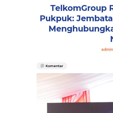
TelkomGroup R
Pukpuk: Jembatan
Menghubungkan
admi
Komentar