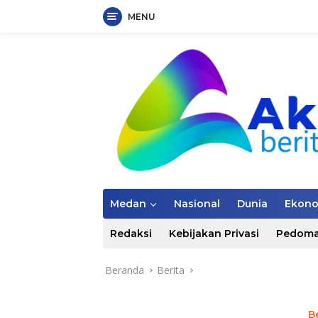
MENU
Langsung
ke
konten
Medan
Nasional
Dunia
Ekon
Redaksi
Kebijakan Privasi
Pedoma
Beranda
Berita
B