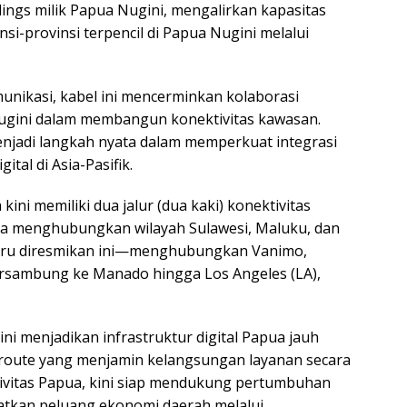
ings milik Papua Nugini, mengalirkan kapasitas
nsi-provinsi terpencil di Papua Nugini melalui
munikasi, kabel ini mencerminkan kolaborasi
Nugini dalam membangun konektivitas kawasan.
enjadi langkah nyata dalam memperkuat integrasi
tal di Asia-Pasifik.
kini memiliki dua jalur (dua kaki) konektivitas
ama menghubungkan wilayah Sulawesi, Maluku, dan
aru diresmikan ini—menghubungkan Vanimo,
ersambung ke Manado hingga Los Angeles (LA),
 ini menjadikan infrastruktur digital Papua jauh
y route yang menjamin kelangsungan layanan secara
tivitas Papua, kini siap mendukung pertumbuhan
atkan peluang ekonomi daerah melalui