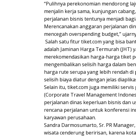
“Pulihnya perekonomian mendorong laju 
menjalin kerja sama, kunjungan cabang,
perjalanan bisnis tentunya menjadi bagi
Merencanakan anggaran perjalanan din
mencegah overspending budget,” ujarnya
Salah satu fitur tiket.com yang bisa ba
adalah Jaminan Harga Termurah (JHT) y
merekomendasikan harga-harga tiket p
mengembalikan selisih harga dalam bentu
harga rute serupa yang lebih rendah di 
selisih biaya diatur dengan jelas diaplika
Selain itu, tiket.com juga memiliki ser
(Corporate Travel Management Indones
perjalanan dinas keperluan bisnis dan u
rencana perjalanan untuk konferensi indu
karyawan perusahaan.
Sandra Darmosumarto, Sr. PR Manager, t
wisata cenderung beririsan, karena kot