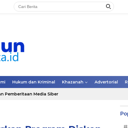
omi
Hukum dan Kriminal
Khazanah
Advertorial
R
n Pemberitaan Media Siber
Po
#