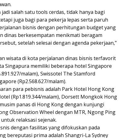
tawan.
di salah satu tools cerdas, tidak hanya bagi
tapi juga bagi para pekerja lepas serta paruh
rjalanan bisnis dengan perhitungan budget yang
lanan dinas berkesempatan menikmati beragam
tersebut, setelah selesai dengan agenda pekerjaan,”
wisata di kota perjalanan dinas bisnis terfavorit
ta Singapura memiliki beberapa hotel Singapore
p5.891.927/malam), Swissotel The Stamford
ingapore (Rp2.568.627/malam).
ran para pebisnis adalah Park Hotel Hong Kong
Hotel (Rp1.819.344/malam), Dorsett Mongkok Hong
 musim panas di Hong Kong dengan kunjungi
 Kong Observation Wheel dengan MTR, Ngong Ping
untuk relaksasi sejenak.
bisnis dengan fasilitas yang difokuskan pada
ng bereputasi prima adalah Shangri-La Sydney