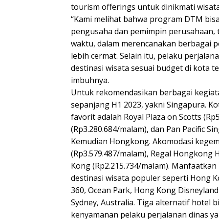
tourism offerings untuk dinikmati wisa
“Kami melihat bahwa program DTM bisa ja
pengusaha dan pemimpin perusahaan, te
waktu, dalam merencanakan berbagai pe
lebih cermat. Selain itu, pelaku perja
destinasi wisata sesuai budget di kota 
imbuhnya.
Untuk rekomendasikan berbagai kegiatan 
sepanjang H1 2023, yakni Singapura. Ko
favorit adalah Royal Plaza on Scotts (R
(Rp3.280.684/malam), dan Pan Pacific S
Kemudian Hongkong. Akomodasi kegema
(Rp3.579.487/malam), Regal Hongkong 
Kong (Rp2.215.734/malam). Manfaatkan
destinasi wisata populer seperti Hong
360, Ocean Park, Hong Kong Disneyland 
Sydney, Australia. Tiga alternatif hotel 
kenyamanan pelaku perjalanan dinas ya