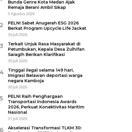
Bunda Genre Kota Medan Ajak
Remaja Berani Ambil Sikap
5 Agustus 2026
PELNI Sabet Anugerah ESG 2026
2
Berkat Program Upcycle Life Jacket
30 Juli 2026
Terkait Unjuk Rasa Masyarakat di
3
Petumbukan, Kepala Desa Zulhifan
Saragih Berikan Klarifikasi
30 Juli 2026
Tinggal ilegal selama 149 hari,
4
Imigrasi Belawan deportasi warga
negara Kamboja
30 Juli 2026
PELNI Raih Penghargaan
5
Transportasi Indonesia Awards
2026, Perkuat Konektivitas Maritim
Nasional
31 Juli 2026
Akselerasi Transformasi TLKM 30:
6