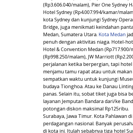
(Rp3.606.040/malam), Pier One Sydney H
Hotel Sydney (Rp4.007.994/kamar/malam)
kota Sydney dan kunjungi Sydney Opera 
Bridge, juga menikmati keindahan panta
Medan, Sumatera Utara.
Kota Medan
jad
penuh dengan aktivitas niaga. Hotel-hot
Hotel & Convention Medan (Rp717.900/m
(Rp998.250/malam), JW Marriott (Rp2.2
perjalanan ketika berpergian, tapi hotel
menjamu tamu rapat atau untuk makan ma
sempatkan waktu untuk kunjungi Museu
budaya Tionghoa. Atau ke Danau Lintin
panas. Selain itu, sobat tiket juga bis
layanan Jemputan Bandara dari/ke Ban
potongan diskon maksimal Rp125ribu.
Surabaya, Jawa Timur. Kota Pahlawan di p
perdagangan nasional. Banyak perusaha
di kota ini. Itulah sebabnya tiga hotel Su