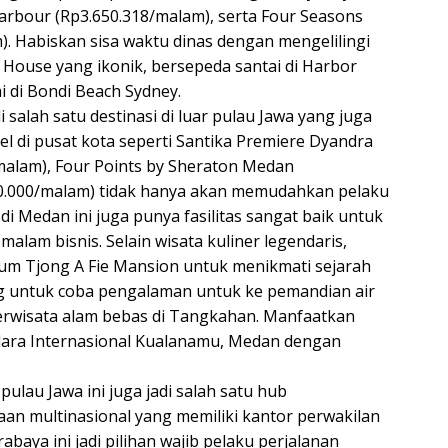
arbour (Rp3.650.318/malam), serta Four Seasons
. Habiskan sisa waktu dinas dengan mengelilingi
House yang ikonik, bersepeda santai di Harbor
i di Bondi Beach Sydney.
i salah satu destinasi di luar pulau Jawa yang juga
el di pusat kota seperti Santika Premiere Dyandra
alam), Four Points by Sheraton Medan
00.000/malam) tidak hanya akan memudahkan pelaku
 di Medan ini juga punya fasilitas sangat baik untuk
lam bisnis. Selain wisata kuliner legendaris,
m Tjong A Fie Mansion untuk menikmati sejarah
g untuk coba pengalaman untuk ke pemandian air
a berwisata alam bebas di Tangkahan. Manfaatkan
dara Internasional Kualanamu, Medan dengan
ulau Jawa ini juga jadi salah satu hub
an multinasional yang memiliki kantor perwakilan
rabaya ini jadi pilihan wajib pelaku perjalanan