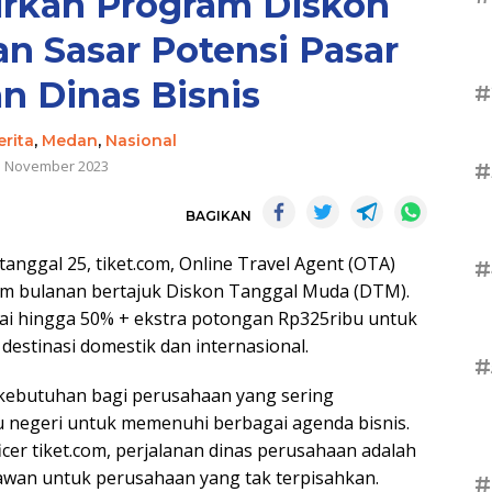
urkan Program Diskon
n Sasar Potensi Pasar
an Dinas Bisnis
#
erita
,
Medan
,
Nasional
5 November 2023
#
BAGIKAN
tanggal 25, tiket.com, Online Travel Agent (OTA)
#
am bulanan bertajuk Diskon Tanggal Muda (DTM).
pai hingga 50% + ekstra potongan Rp325ribu untuk
 destinasi domestik dan internasional.
#
kebutuhan bagi perusahaan yang sering
 negeri untuk memenuhi berbagai agenda bisnis.
icer tiket.com, perjalanan dinas perusahaan adalah
yawan untuk perusahaan yang tak terpisahkan.
#