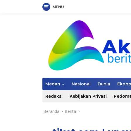
MENU
Langsung
ke
konten
Medan
Nasional
Dunia
Ekon
Redaksi
Kebijakan Privasi
Pedoma
Beranda
Berita