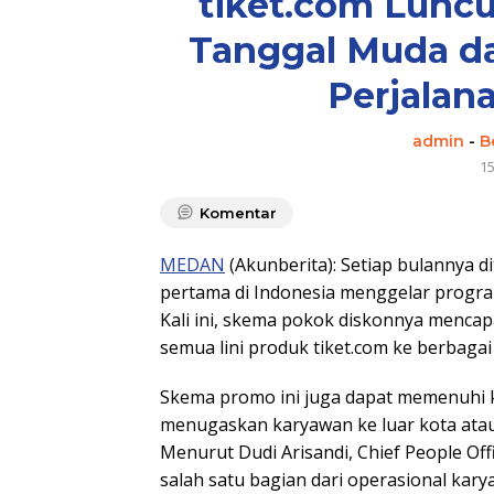
tiket.com Lunc
Tanggal Muda da
Perjalan
admin
-
B
1
Komentar
MEDAN
(Akunberita): Setiap bulannya di
pertama di Indonesia menggelar progr
Kali ini, skema pokok diskonnya menca
semua lini produk tiket.com ke berbagai
Skema promo ini juga dapat memenuhi 
menugaskan karyawan ke luar kota atau
Menurut Dudi Arisandi, Chief People Off
salah satu bagian dari operasional kar