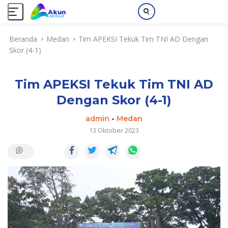
L
Beranda
Medan
Tim APEKSI Tekuk Tim TNI AD Dengan
a
Skor (4-1)
n
g
s
Tim APEKSI Tekuk Tim TNI AD
u
n
Dengan Skor (4-1)
g
k
admin
-
Medan
e
13 Oktober 2023
k
o
n
t
e
n