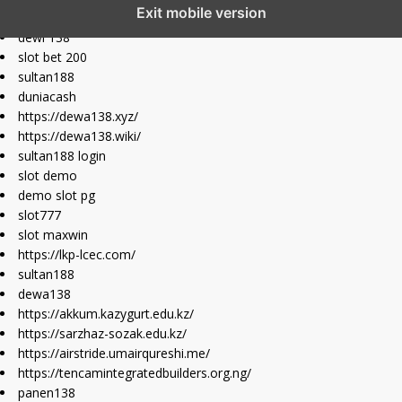
Exit mobile version
slot depo 10k
dewi 138
slot bet 200
sultan188
duniacash
https://dewa138.xyz/
https://dewa138.wiki/
sultan188 login
slot demo
demo slot pg
slot777
slot maxwin
https://lkp-lcec.com/
sultan188
dewa138
https://akkum.kazygurt.edu.kz/
https://sarzhaz-sozak.edu.kz/
https://airstride.umairqureshi.me/
https://tencamintegratedbuilders.org.ng/
panen138