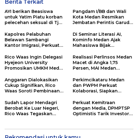
Berita Terkait
AYI berikan Beasiswa
Pangdam I/BB dan Wali
untuk Yatim Piatu korban
Kota Medan Resmikan
pelecehan seksual di Tj
Jembatan Perintis Garuda,
Balai.
Hubungkan Kembali
Medan Polonia-Johor-
Kapolres Pelabuhan
Di Seminar Literasi AI,
Maimun
Belawan Sambangi
Kominfo Medan Ajak
Kantor Imigrasi, Perkuat
Mahasiswa Bijak
Sinergi Awasi WNA di
Manfaatkan Kecerdasan
Pelabuhan Internasional
Buatan
Rico Waas Ingin Delegasi
Realisasi Perlinsos Medan
Hyejeon University
Macet di Angka 1,75
Promosikan UMKM Medan
Persen, MAI Medan
ke Dunia Internasional
Ingatkan Risiko
Merosotnya Kredibilitas
Anggaran Dialokasikan
Perkimcikataru Medan
Pemko
Cukup Signifikan, Rico
dan PWPM Perkuat
Waas Soroti Pembinaan
Kolaborasi, Siapkan
LPTQ Medan: Isyaratkan
Saluran Informasi Publik
Evaluasi Kinerja Pengurus
Sudah Lapor Mendagri
Perkuat Kemitraan
Harian
Berobat Ke Luar Negeri,
dengan Media, DPMPTSP
Rico Waas Tegaskan
Optimistis Tarik Investor
Tidak Gunakan Dana
ke Kota Medan
APBD
Rekomendasi untuk kamu