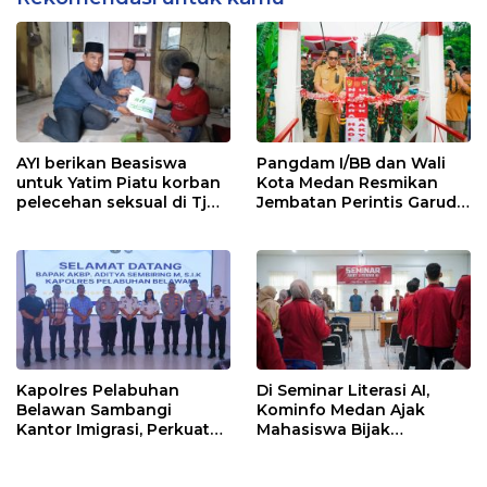
AYI berikan Beasiswa
Pangdam I/BB dan Wali
untuk Yatim Piatu korban
Kota Medan Resmikan
pelecehan seksual di Tj
Jembatan Perintis Garuda,
Balai.
Hubungkan Kembali
Medan Polonia-Johor-
Maimun
Kapolres Pelabuhan
Di Seminar Literasi AI,
Belawan Sambangi
Kominfo Medan Ajak
Kantor Imigrasi, Perkuat
Mahasiswa Bijak
Sinergi Awasi WNA di
Manfaatkan Kecerdasan
Pelabuhan Internasional
Buatan