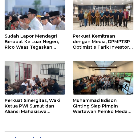
Sudah Lapor Mendagri
Perkuat Kemitraan
Berobat Ke Luar Negeri,
dengan Media, DPMPTSP
Rico Waas Tegaskan
Optimistis Tarik Investor
Tidak Gunakan Dana
ke Kota Medan
APBD
Perkuat Sinergitas, Wakil
Muhammad Edison
Ketua PWI Sumut dan
Ginting Siap Pimpin
Aliansi Mahasiswa
Wartawan Pemko Medan,
Sambangi Imigrasi
Bertekad Kembalikan
Belawan
Marwah Wartawan