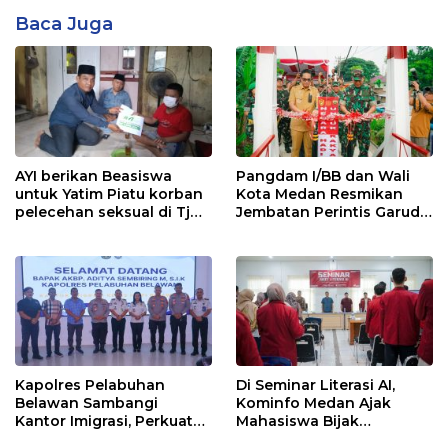
Baca Juga
AYI berikan Beasiswa
Pangdam I/BB dan Wali
untuk Yatim Piatu korban
Kota Medan Resmikan
pelecehan seksual di Tj
Jembatan Perintis Garuda,
Balai.
Hubungkan Kembali
Medan Polonia-Johor-
Maimun
Kapolres Pelabuhan
Di Seminar Literasi AI,
Belawan Sambangi
Kominfo Medan Ajak
Kantor Imigrasi, Perkuat
Mahasiswa Bijak
Sinergi Awasi WNA di
Manfaatkan Kecerdasan