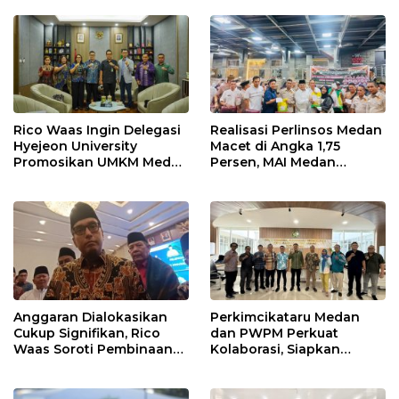
Pelabuhan Internasional
Buatan
Rico Waas Ingin Delegasi
Realisasi Perlinsos Medan
Hyejeon University
Macet di Angka 1,75
Promosikan UMKM Medan
Persen, MAI Medan
ke Dunia Internasional
Ingatkan Risiko
Merosotnya Kredibilitas
Pemko
Anggaran Dialokasikan
Perkimcikataru Medan
Cukup Signifikan, Rico
dan PWPM Perkuat
Waas Soroti Pembinaan
Kolaborasi, Siapkan
LPTQ Medan: Isyaratkan
Saluran Informasi Publik
Evaluasi Kinerja Pengurus
Harian