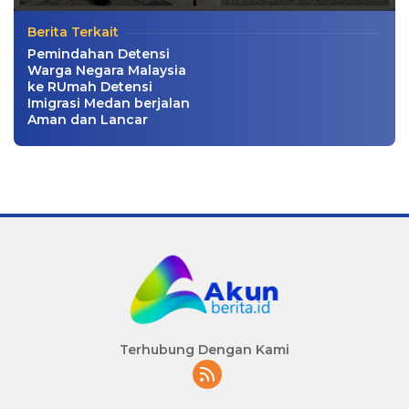
Berita Terkait
Pemindahan Detensi
Warga Negara Malaysia
ke RUmah Detensi
Imigrasi Medan berjalan
Aman dan Lancar
Terhubung Dengan Kami