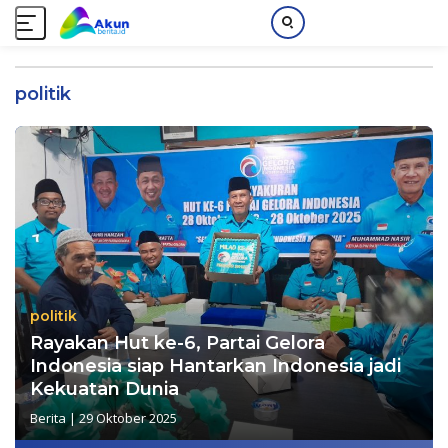
L
a
politik
n
g
s
u
n
g
k
e
k
o
politik
n
Rayakan Hut ke-6, Partai Gelora
t
e
Indonesia siap Hantarkan Indonesia jadi
n
Kekuatan Dunia
Berita
|
29 Oktober 2025