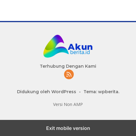
Terhubung Dengan Kami
Didukung oleh WordPress
-
Tema: wpberita.
Versi Non AMP
slot777 maxwin
Exit mobile version
slot depo 10k