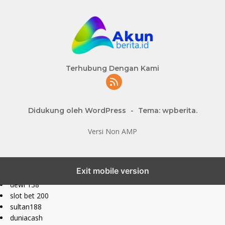
Terhubung Dengan Kami
Didukung oleh WordPress
-
Tema: wpberita.
Versi Non AMP
slot777 maxwin
Exit mobile version
slot depo 10k
dewi 138
slot bet 200
sultan188
duniacash