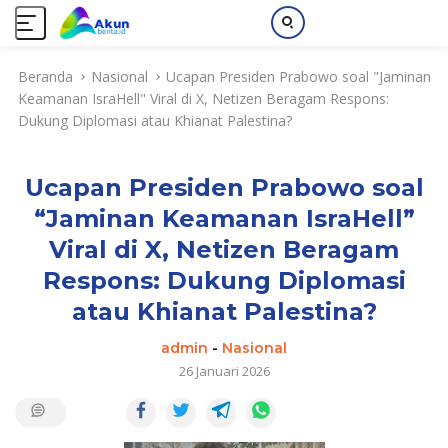
L
Beranda
Nasional
Ucapan Presiden Prabowo soal "Jaminan
a
Keamanan IsraHell" Viral di X, Netizen Beragam Respons:
n
Dukung Diplomasi atau Khianat Palestina?
g
s
u
Ucapan Presiden Prabowo soal
n
g
“Jaminan Keamanan IsraHell”
k
Viral di X, Netizen Beragam
e
k
Respons: Dukung Diplomasi
o
atau Khianat Palestina?
n
t
admin
-
Nasional
e
26 Januari 2026
n