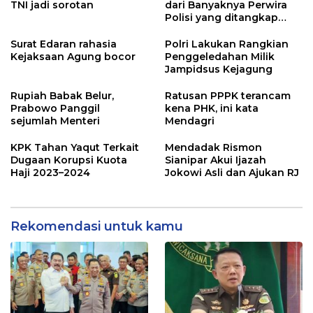
TNI jadi sorotan
dari Banyaknya Perwira
Polisi yang ditangkap
Kejaksaan dalam kasus
MBG?
Surat Edaran rahasia
Polri Lakukan Rangkian
Kejaksaan Agung bocor
Penggeledahan Milik
Jampidsus Kejagung
Rupiah Babak Belur,
Ratusan PPPK terancam
Prabowo Panggil
kena PHK, ini kata
sejumlah Menteri
Mendagri
KPK Tahan Yaqut Terkait
Mendadak Rismon
Dugaan Korupsi Kuota
Sianipar Akui Ijazah
Haji 2023–2024
Jokowi Asli dan Ajukan RJ
Rekomendasi untuk kamu