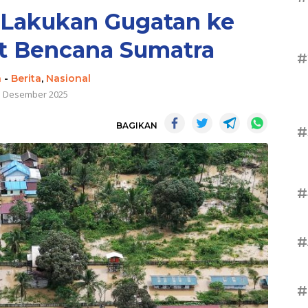
Lakukan Gugatan ke
it Bencana Sumatra
#
n
-
Berita
,
Nasional
3 Desember 2025
BAGIKAN
#
#
#
#