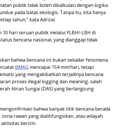
atan publik tidak boleh dikalkulasi dengan logika
duk pada batas ekologis. Tanpa itu, kita hanya
iap tahun,” kata Adrizal.
 10 hari seruan publik melalui YLBHI-LBH di
atus bencana nasional, yang dianggap tidak
askan bahwa bencana ini bukan sekadar fenomena
ercatat
BMKG
mencapai 154 mm/hari, tetapi
tematis yang mengakibatkan terjadinya bencana
iaran proses illegal logging dan meaning, salah
aerah Aliran Sungai (DAS) yang berlangsung
engonfirmasi bahwa banyak titik bencana berada
, zona rawan yang dialihfungsikan, atau wilayah
tivitas berizin.