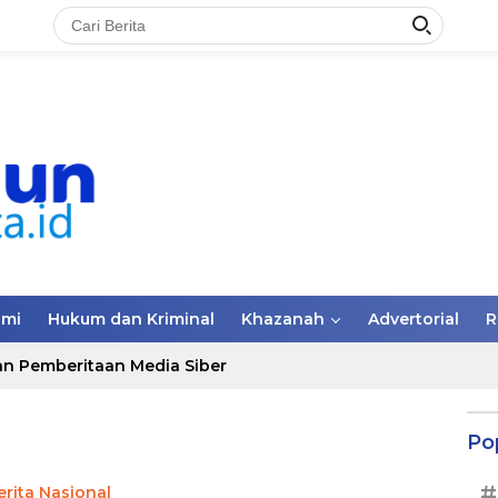
omi
Hukum dan Kriminal
Khazanah
Advertorial
R
n Pemberitaan Media Siber
Po
#
erita Nasional