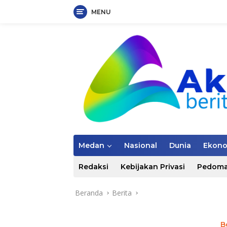
MENU
Langsung
ke
konten
Medan
Nasional
Dunia
Ekon
Redaksi
Kebijakan Privasi
Pedoma
Beranda
Berita
B