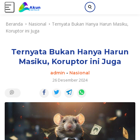
L
Beranda
Nasional
Ternyata Bukan Hanya Harun Masiku,
a
Koruptor ini Juga
n
g
s
Ternyata Bukan Hanya Harun
u
n
Masiku, Koruptor ini Juga
g
k
admin
-
Nasional
e
26 Desember 2024
k
o
n
t
e
n