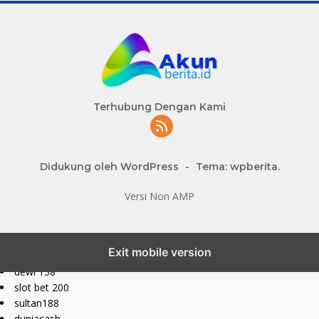
Terhubung Dengan Kami
Didukung oleh WordPress
-
Tema: wpberita.
Versi Non AMP
slot777 maxwin
Exit mobile version
slot depo 10k
dewi 138
slot bet 200
sultan188
duniacash