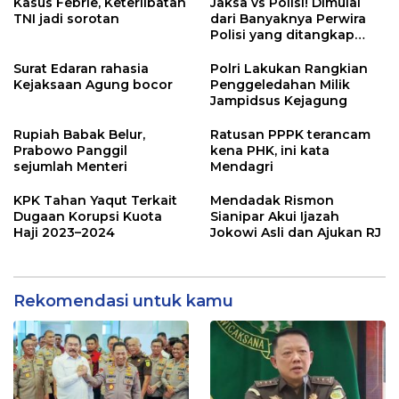
Kasus Febrie, Keterlibatan
Jaksa vs Polisi! Dimulai
TNI jadi sorotan
dari Banyaknya Perwira
Polisi yang ditangkap
Kejaksaan dalam kasus
MBG?
Surat Edaran rahasia
Polri Lakukan Rangkian
Kejaksaan Agung bocor
Penggeledahan Milik
Jampidsus Kejagung
Rupiah Babak Belur,
Ratusan PPPK terancam
Prabowo Panggil
kena PHK, ini kata
sejumlah Menteri
Mendagri
KPK Tahan Yaqut Terkait
Mendadak Rismon
Dugaan Korupsi Kuota
Sianipar Akui Ijazah
Haji 2023–2024
Jokowi Asli dan Ajukan RJ
Rekomendasi untuk kamu