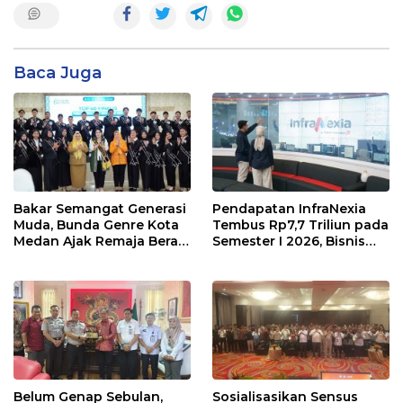
Baca Juga
Bakar Semangat Generasi
Pendapatan InfraNexia
Muda, Bunda Genre Kota
Tembus Rp7,7 Triliun pada
Medan Ajak Remaja Berani
Semester I 2026, Bisnis
Ambil Sikap
Eksternal Melonjak 31
Persen
Belum Genap Sebulan,
Sosialisasikan Sensus