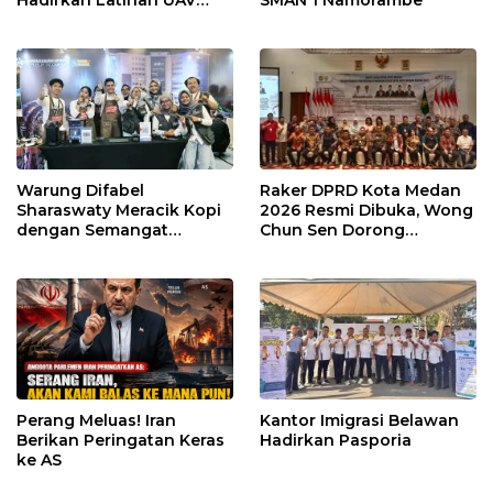
Berteknologi Modern
Warung Difabel
Raker DPRD Kota Medan
Sharaswaty Meracik Kopi
2026 Resmi Dibuka, Wong
dengan Semangat
Chun Sen Dorong
Inklusivitas di ICX 2026
Transformasi Digital
Medan
Perang Meluas! Iran
Kantor Imigrasi Belawan
Berikan Peringatan Keras
Hadirkan Pasporia
ke AS