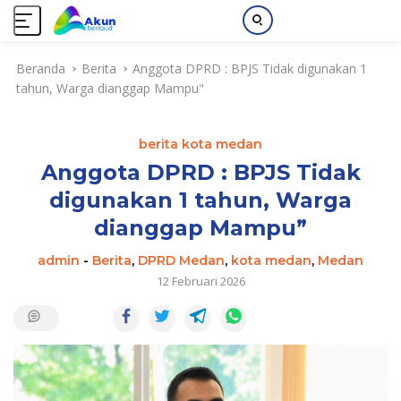
L
Beranda
Berita
Anggota DPRD : BPJS Tidak digunakan 1
a
tahun, Warga dianggap Mampu"
n
g
s
berita kota medan
u
n
Anggota DPRD : BPJS Tidak
g
digunakan 1 tahun, Warga
k
dianggap Mampu”
e
k
admin
-
Berita
,
DPRD Medan
,
kota medan
,
Medan
o
12 Februari 2026
n
t
e
n