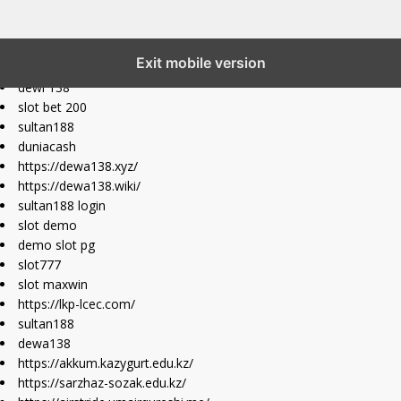
slot777 maxwin
Exit mobile version
slot depo 10k
dewi 138
slot bet 200
sultan188
duniacash
https://dewa138.xyz/
https://dewa138.wiki/
sultan188 login
slot demo
demo slot pg
slot777
slot maxwin
https://lkp-lcec.com/
sultan188
dewa138
https://akkum.kazygurt.edu.kz/
https://sarzhaz-sozak.edu.kz/