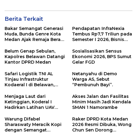
Berita Terkait
Bakar Semangat Generasi
Pendapatan InfraNexia
Muda, Bunda Genre Kota
Tembus Rp7,7 Triliun pada
Medan Ajak Remaja Berani
Semester I 2026, Bisnis
Ambil Sikap
Eksternal Melonjak 31
Persen
Belum Genap Sebulan,
Sosialisasikan Sensus
Kapolres Belawan Datangi
Ekonomi 2026, BPS Sumut
Kantor DPRD Medan
Gelar FGD
Safari Logistik TNI AL
Netanyahu di Demo
Tinjau Infrastruktur
Warga AS, Sebut
Kodaeral I di Belawan,
“Pembunuh Bayi”.
Fokus Perkuat Dukungan
Operasional
Menjaga Laut dari
Akses Jalan dan Fasilitas
Ketinggian, Koderal I
Minim Masih Jadi Kendala
Hadirkan Latihan UAV
SMAN 1 Namorambe
Berteknologi Modern
Warung Difabel
Raker DPRD Kota Medan
Sharaswaty Meracik Kopi
2026 Resmi Dibuka, Wong
dengan Semangat
Chun Sen Dorong
Inklusivitas di ICX 2026
Transformasi Digital