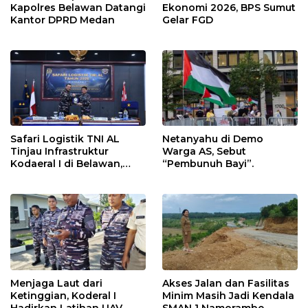
Kapolres Belawan Datangi
Ekonomi 2026, BPS Sumut
Kantor DPRD Medan
Gelar FGD
Safari Logistik TNI AL
Netanyahu di Demo
Tinjau Infrastruktur
Warga AS, Sebut
Kodaeral I di Belawan,
“Pembunuh Bayi”.
Fokus Perkuat Dukungan
Operasional
Menjaga Laut dari
Akses Jalan dan Fasilitas
Ketinggian, Koderal I
Minim Masih Jadi Kendala
Hadirkan Latihan UAV
SMAN 1 Namorambe