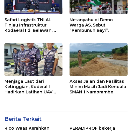
Safari Logistik TNI AL
Netanyahu di Demo
Tinjau Infrastruktur
Warga AS, Sebut
Kodaeral I di Belawan,
“Pembunuh Bayi”.
Fokus Perkuat Dukungan
Operasional
Menjaga Laut dari
Akses Jalan dan Fasilitas
Ketinggian, Koderal I
Minim Masih Jadi Kendala
Hadirkan Latihan UAV
SMAN 1 Namorambe
Berteknologi Modern
Berita Terkait
Rico Waas Kerahkan
PERADIPROF bekerja