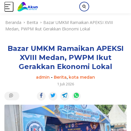
L
Beranda
Berita
Bazar UMKM Ramaikan APEKSI XVIII
a
Medan, PWPM Ikut Gerakkan Ekonomi Lokal
n
g
s
Bazar UMKM Ramaikan APEKSI
u
n
XVIII Medan, PWPM Ikut
g
Gerakkan Ekonomi Lokal
k
e
admin
-
Berita
,
kota medan
k
1 Juli 2026
o
n
t
e
n