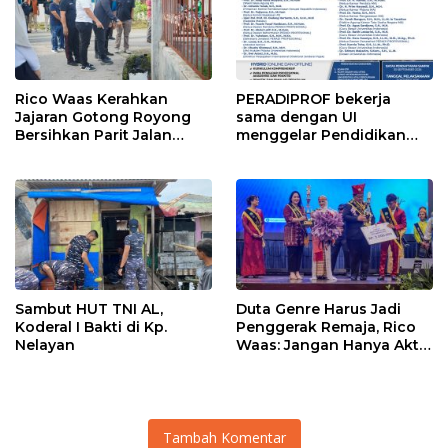
Rico Waas Kerahkan
PERADIPROF bekerja
Jajaran Gotong Royong
sama dengan UI
Bersihkan Parit Jalan
menggelar Pendidikan
Taduan dari Sedimentasi
Khusus Profesi Advokat
Tebal
(PKPA)
Sambut HUT TNI AL,
Duta Genre Harus Jadi
Koderal I Bakti di Kp.
Penggerak Remaja, Rico
Nelayan
Waas: Jangan Hanya Aktif
Saat Ada Acara
Tambah Komentar