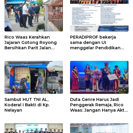
Rico Waas Kerahkan
PERADIPROF bekerja
Jajaran Gotong Royong
sama dengan UI
Bersihkan Parit Jalan
menggelar Pendidikan
Taduan dari Sedimentasi
Khusus Profesi Advokat
Tebal
(PKPA)
Sambut HUT TNI AL,
Duta Genre Harus Jadi
Koderal I Bakti di Kp.
Penggerak Remaja, Rico
Nelayan
Waas: Jangan Hanya Aktif
Saat Ada Acara