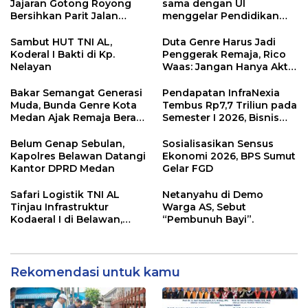
Jajaran Gotong Royong
sama dengan UI
Bersihkan Parit Jalan
menggelar Pendidikan
Taduan dari Sedimentasi
Khusus Profesi Advokat
Tebal
(PKPA)
Sambut HUT TNI AL,
Duta Genre Harus Jadi
Koderal I Bakti di Kp.
Penggerak Remaja, Rico
Nelayan
Waas: Jangan Hanya Aktif
Saat Ada Acara
Bakar Semangat Generasi
Pendapatan InfraNexia
Muda, Bunda Genre Kota
Tembus Rp7,7 Triliun pada
Medan Ajak Remaja Berani
Semester I 2026, Bisnis
Ambil Sikap
Eksternal Melonjak 31
Persen
Belum Genap Sebulan,
Sosialisasikan Sensus
Kapolres Belawan Datangi
Ekonomi 2026, BPS Sumut
Kantor DPRD Medan
Gelar FGD
Safari Logistik TNI AL
Netanyahu di Demo
Tinjau Infrastruktur
Warga AS, Sebut
Kodaeral I di Belawan,
“Pembunuh Bayi”.
Fokus Perkuat Dukungan
Operasional
Rekomendasi untuk kamu