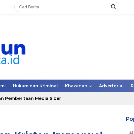
omi
Hukum dan Kriminal
Khazanah
Advertorial
R
n Pemberitaan Media Siber
Po
#