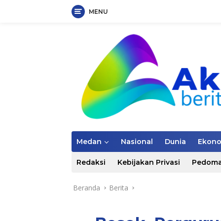
MENU
Langsung
ke
konten
Medan
Nasional
Dunia
Ekon
Redaksi
Kebijakan Privasi
Pedoma
Beranda
Berita