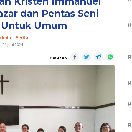
an Kristen Immanuel
zar dan Pentas Seni
a Untuk Umum
#
admin
-
Berita
21 Juni 2024
#
BAGIKAN
#
#
#