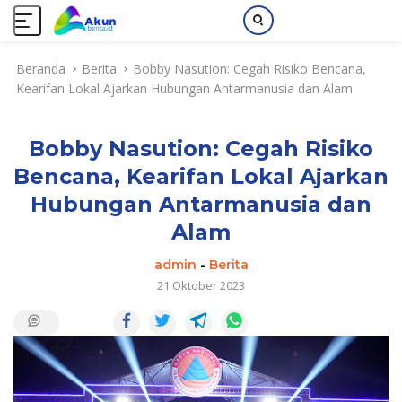
L
Beranda
Berita
Bobby Nasution: Cegah Risiko Bencana,
a
Kearifan Lokal Ajarkan Hubungan Antarmanusia dan Alam
n
g
s
Bobby Nasution: Cegah Risiko
u
n
Bencana, Kearifan Lokal Ajarkan
g
Hubungan Antarmanusia dan
k
e
Alam
k
admin
-
Berita
o
21 Oktober 2023
n
t
e
n