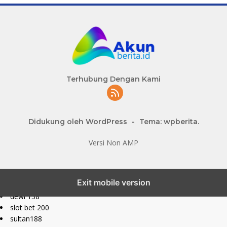
Terhubung Dengan Kami
Didukung oleh WordPress
-
Tema: wpberita.
Versi Non AMP
slot777 maxwin
Exit mobile version
slot depo 10k
dewi 138
slot bet 200
sultan188