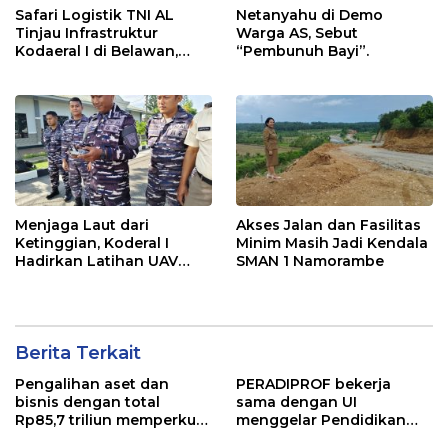
Safari Logistik TNI AL
Netanyahu di Demo
Tinjau Infrastruktur
Warga AS, Sebut
Kodaeral I di Belawan,
“Pembunuh Bayi”.
Fokus Perkuat Dukungan
Operasional
Menjaga Laut dari
Akses Jalan dan Fasilitas
Ketinggian, Koderal I
Minim Masih Jadi Kendala
Hadirkan Latihan UAV
SMAN 1 Namorambe
Berteknologi Modern
Berita Terkait
Pengalihan aset dan
PERADIPROF bekerja
bisnis dengan total
sama dengan UI
Rp85,7 triliun memperkuat
menggelar Pendidikan
InfraNexia dalam
Khusus Profesi Advokat