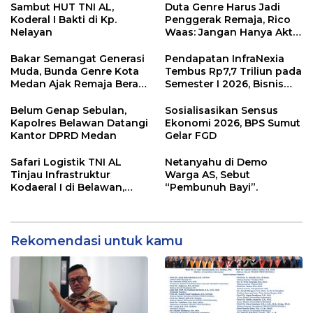
mengembangkan lebih
(PKPA)
Sambut HUT TNI AL,
Duta Genre Harus Jadi
dari 90% aset jaringan
Koderal I Bakti di Kp.
Penggerak Remaja, Rico
Telkom
Nelayan
Waas: Jangan Hanya Aktif
Saat Ada Acara
Bakar Semangat Generasi
Pendapatan InfraNexia
Muda, Bunda Genre Kota
Tembus Rp7,7 Triliun pada
Medan Ajak Remaja Berani
Semester I 2026, Bisnis
Ambil Sikap
Eksternal Melonjak 31
Persen
Belum Genap Sebulan,
Sosialisasikan Sensus
Kapolres Belawan Datangi
Ekonomi 2026, BPS Sumut
Kantor DPRD Medan
Gelar FGD
Safari Logistik TNI AL
Netanyahu di Demo
Tinjau Infrastruktur
Warga AS, Sebut
Kodaeral I di Belawan,
“Pembunuh Bayi”.
Fokus Perkuat Dukungan
Operasional
Rekomendasi untuk kamu