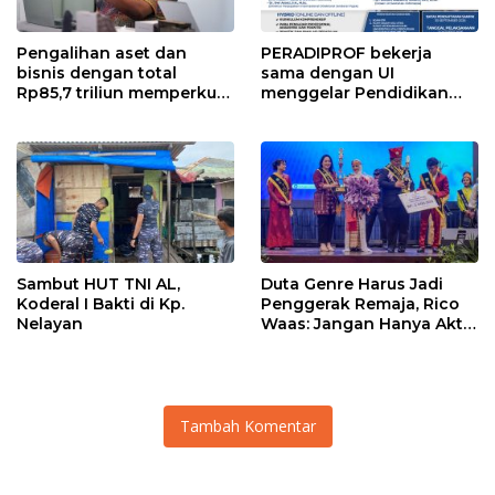
Pengalihan aset dan
PERADIPROF bekerja
bisnis dengan total
sama dengan UI
Rp85,7 triliun memperkuat
menggelar Pendidikan
InfraNexia dalam
Khusus Profesi Advokat
mengembangkan lebih
(PKPA)
dari 90% aset jaringan
Telkom
Sambut HUT TNI AL,
Duta Genre Harus Jadi
Koderal I Bakti di Kp.
Penggerak Remaja, Rico
Nelayan
Waas: Jangan Hanya Aktif
Saat Ada Acara
Tambah Komentar