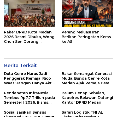
Raker DPRD Kota Medan
Perang Meluas! Iran
2026 Resmi Dibuka, Wong
Berikan Peringatan Keras
Chun Sen Dorong
ke AS
Transformasi Digital
Berita Terkait
Duta Genre Harus Jadi
Bakar Semangat Generasi
Penggerak Remaja, Rico
Muda, Bunda Genre Kota
Waas: Jangan Hanya Aktif
Medan Ajak Remaja Berani
Saat Ada Acara
Ambil Sikap
Pendapatan InfraNexia
Belum Genap Sebulan,
Tembus Rp7,7 Triliun pada
Kapolres Belawan Datangi
Semester I 2026, Bisnis
Kantor DPRD Medan
Eksternal Melonjak 31
Persen
Sosialisasikan Sensus
Safari Logistik TNI AL
Ekonomi 2026, BPS Sumut
Tinjau Infrastruktur