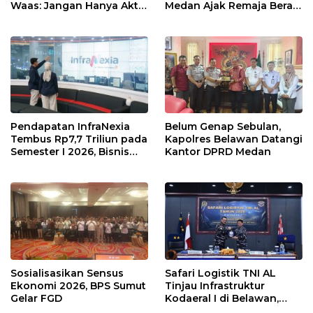
Waas: Jangan Hanya Aktif
Medan Ajak Remaja Berani
Saat Ada Acara
Ambil Sikap
Pendapatan InfraNexia
Belum Genap Sebulan,
Tembus Rp7,7 Triliun pada
Kapolres Belawan Datangi
Semester I 2026, Bisnis
Kantor DPRD Medan
Eksternal Melonjak 31
Persen
Sosialisasikan Sensus
Safari Logistik TNI AL
Ekonomi 2026, BPS Sumut
Tinjau Infrastruktur
Gelar FGD
Kodaeral I di Belawan,
Fokus Perkuat Dukungan