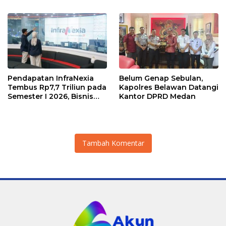
Pendapatan InfraNexia
Belum Genap Sebulan,
Tembus Rp7,7 Triliun pada
Kapolres Belawan Datangi
Semester I 2026, Bisnis
Kantor DPRD Medan
Eksternal Melonjak 31
Persen
Tambah Komentar