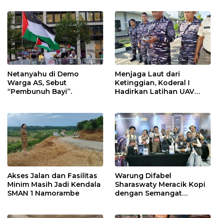
Operasional
Netanyahu di Demo
Menjaga Laut dari
Warga AS, Sebut
Ketinggian, Koderal I
“Pembunuh Bayi”.
Hadirkan Latihan UAV
Berteknologi Modern
Akses Jalan dan Fasilitas
Warung Difabel
Minim Masih Jadi Kendala
Sharaswaty Meracik Kopi
SMAN 1 Namorambe
dengan Semangat
Inklusivitas di ICX 2026
Medan