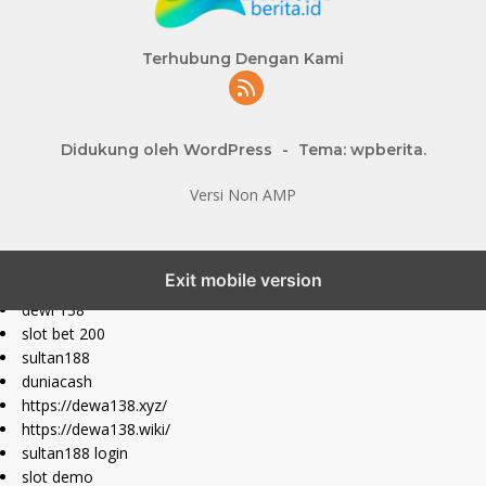
Terhubung Dengan Kami
Didukung oleh WordPress
-
Tema: wpberita.
Versi Non AMP
slot777 maxwin
Exit mobile version
slot depo 10k
dewi 138
slot bet 200
sultan188
duniacash
https://dewa138.xyz/
https://dewa138.wiki/
sultan188 login
slot demo