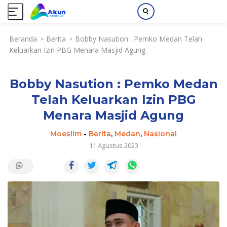
L
Beranda
Berita
Bobby Nasution : Pemko Medan Telah
a
Keluarkan Izin PBG Menara Masjid Agung
n
g
s
Bobby Nasution : Pemko Medan
u
n
Telah Keluarkan Izin PBG
g
Menara Masjid Agung
k
e
Moeslim
-
Berita
,
Medan
,
Nasional
k
11 Agustus 2023
o
n
t
e
n