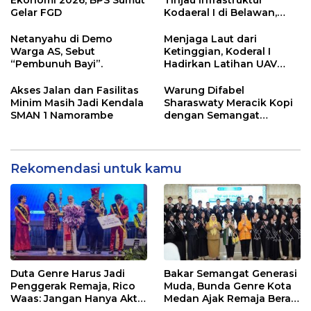
Gelar FGD
Kodaeral I di Belawan,
Fokus Perkuat Dukungan
Operasional
Netanyahu di Demo
Menjaga Laut dari
Warga AS, Sebut
Ketinggian, Koderal I
“Pembunuh Bayi”.
Hadirkan Latihan UAV
Berteknologi Modern
Akses Jalan dan Fasilitas
Warung Difabel
Minim Masih Jadi Kendala
Sharaswaty Meracik Kopi
SMAN 1 Namorambe
dengan Semangat
Inklusivitas di ICX 2026
Medan
Rekomendasi untuk kamu
Duta Genre Harus Jadi
Bakar Semangat Generasi
Penggerak Remaja, Rico
Muda, Bunda Genre Kota
Waas: Jangan Hanya Aktif
Medan Ajak Remaja Berani
Saat Ada Acara
Ambil Sikap