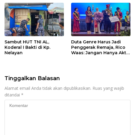
mengembangkan lebih
(PKPA)
dari 90% aset jaringan
Telkom
Sambut HUT TNI AL,
Duta Genre Harus Jadi
Koderal I Bakti di Kp.
Penggerak Remaja, Rico
Nelayan
Waas: Jangan Hanya Aktif
Saat Ada Acara
Tinggalkan Balasan
Alamat email Anda tidak akan dipublikasikan.
Ruas yang wajib
ditandai
*