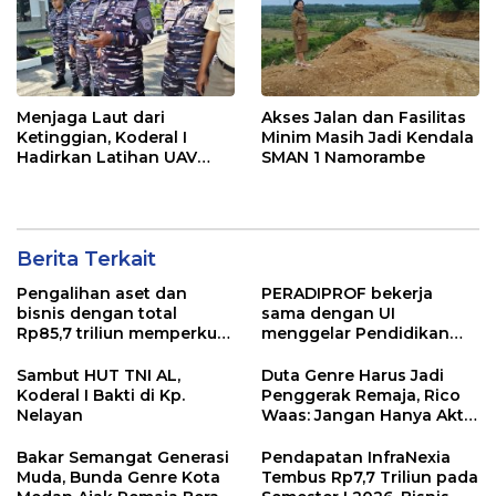
Menjaga Laut dari
Akses Jalan dan Fasilitas
Ketinggian, Koderal I
Minim Masih Jadi Kendala
Hadirkan Latihan UAV
SMAN 1 Namorambe
Berteknologi Modern
Berita Terkait
Pengalihan aset dan
PERADIPROF bekerja
bisnis dengan total
sama dengan UI
Rp85,7 triliun memperkuat
menggelar Pendidikan
InfraNexia dalam
Khusus Profesi Advokat
mengembangkan lebih
(PKPA)
Sambut HUT TNI AL,
Duta Genre Harus Jadi
dari 90% aset jaringan
Koderal I Bakti di Kp.
Penggerak Remaja, Rico
Telkom
Nelayan
Waas: Jangan Hanya Aktif
Saat Ada Acara
Bakar Semangat Generasi
Pendapatan InfraNexia
Muda, Bunda Genre Kota
Tembus Rp7,7 Triliun pada