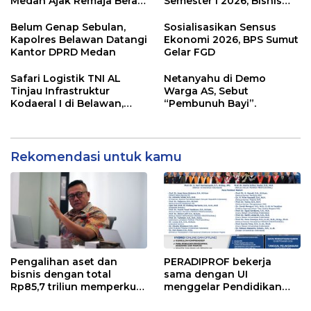
Medan Ajak Remaja Berani
Semester I 2026, Bisnis
Ambil Sikap
Eksternal Melonjak 31
Persen
Belum Genap Sebulan,
Sosialisasikan Sensus
Kapolres Belawan Datangi
Ekonomi 2026, BPS Sumut
Kantor DPRD Medan
Gelar FGD
Safari Logistik TNI AL
Netanyahu di Demo
Tinjau Infrastruktur
Warga AS, Sebut
Kodaeral I di Belawan,
“Pembunuh Bayi”.
Fokus Perkuat Dukungan
Operasional
Rekomendasi untuk kamu
Pengalihan aset dan
PERADIPROF bekerja
bisnis dengan total
sama dengan UI
Rp85,7 triliun memperkuat
menggelar Pendidikan
InfraNexia dalam
Khusus Profesi Advokat