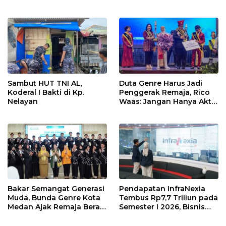
InfraNexia dalam
Khusus Profesi Advokat
mengembangkan lebih
(PKPA)
dari 90% aset jaringan
Telkom
Sambut HUT TNI AL,
Duta Genre Harus Jadi
Koderal I Bakti di Kp.
Penggerak Remaja, Rico
Nelayan
Waas: Jangan Hanya Aktif
Saat Ada Acara
Bakar Semangat Generasi
Pendapatan InfraNexia
Muda, Bunda Genre Kota
Tembus Rp7,7 Triliun pada
Medan Ajak Remaja Berani
Semester I 2026, Bisnis
Ambil Sikap
Eksternal Melonjak 31
Persen