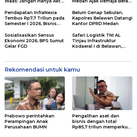
Waas: Jangan Hanya Aktif
Medan Ajak Remaja Berani
Saat Ada Acara
Ambil Sikap
Pendapatan InfraNexia
Belum Genap Sebulan,
Tembus Rp7,7 Triliun pada
Kapolres Belawan Datangi
Semester I 2026, Bisnis
Kantor DPRD Medan
Eksternal Melonjak 31
Persen
Sosialisasikan Sensus
Safari Logistik TNI AL
Ekonomi 2026, BPS Sumut
Tinjau Infrastruktur
Gelar FGD
Kodaeral I di Belawan,
Fokus Perkuat Dukungan
Operasional
Rekomendasi untuk kamu
Prabowo perintahkan
Pengalihan aset dan
Perampingan Anak
bisnis dengan total
Perusahaan BUMN
Rp85,7 triliun memperkuat
InfraNexia dalam