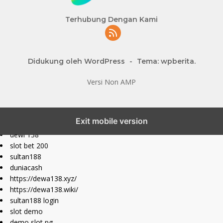
Terhubung Dengan Kami
Didukung oleh WordPress
-
Tema: wpberita.
Versi Non AMP
slot777 maxwin
Exit mobile version
slot depo 10k
dewi 138
slot bet 200
sultan188
duniacash
https://dewa138.xyz/
https://dewa138.wiki/
sultan188 login
slot demo
demo slot pg