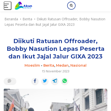
L
Beranda
Berita
Diikuti Ratusan Offroader, Bobby Nasution
a
Lepas Peserta dan Ikut Jajal Jalur GIXA 2023
n
g
s
Diikuti Ratusan Offroader,
u
n
Bobby Nasution Lepas Peserta
g
dan Ikut Jajal Jalur GIXA 2023
k
e
Moeslim
-
Berita
,
Medan
,
Nasional
k
15 November 2023
o
n
t
e
n