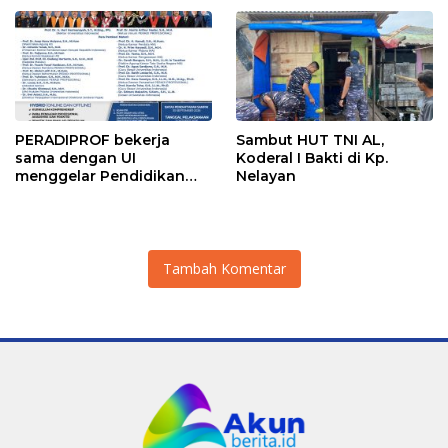
mengembangkan lebih
dari 90% aset jaringan
Telkom
PERADIPROF bekerja
Sambut HUT TNI AL,
sama dengan UI
Koderal I Bakti di Kp.
menggelar Pendidikan
Nelayan
Khusus Profesi Advokat
(PKPA)
Tambah Komentar