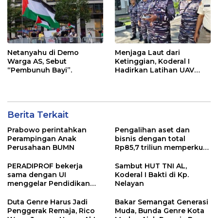
Netanyahu di Demo
Menjaga Laut dari
Warga AS, Sebut
Ketinggian, Koderal I
“Pembunuh Bayi”.
Hadirkan Latihan UAV
Berteknologi Modern
Berita Terkait
Prabowo perintahkan
Pengalihan aset dan
Perampingan Anak
bisnis dengan total
Perusahaan BUMN
Rp85,7 triliun memperkuat
InfraNexia dalam
mengembangkan lebih
PERADIPROF bekerja
Sambut HUT TNI AL,
dari 90% aset jaringan
sama dengan UI
Koderal I Bakti di Kp.
Telkom
menggelar Pendidikan
Nelayan
Khusus Profesi Advokat
(PKPA)
Duta Genre Harus Jadi
Bakar Semangat Generasi
Penggerak Remaja, Rico
Muda, Bunda Genre Kota