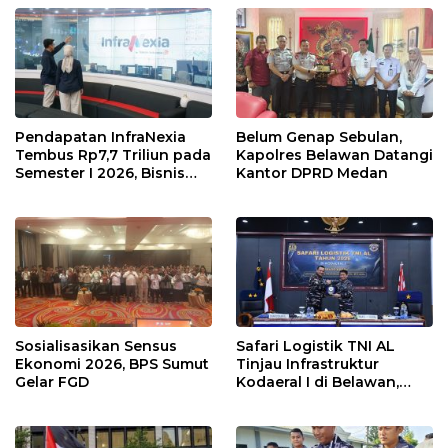
Pendapatan InfraNexia
Belum Genap Sebulan,
Tembus Rp7,7 Triliun pada
Kapolres Belawan Datangi
Semester I 2026, Bisnis
Kantor DPRD Medan
Eksternal Melonjak 31
Persen
Sosialisasikan Sensus
Safari Logistik TNI AL
Ekonomi 2026, BPS Sumut
Tinjau Infrastruktur
Gelar FGD
Kodaeral I di Belawan,
Fokus Perkuat Dukungan
Operasional