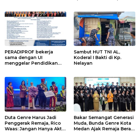
InfraNexia dalam
mengembangkan lebih
dari 90% aset jaringan
Telkom
PERADIPROF bekerja
Sambut HUT TNI AL,
sama dengan UI
Koderal I Bakti di Kp.
menggelar Pendidikan
Nelayan
Khusus Profesi Advokat
(PKPA)
Duta Genre Harus Jadi
Bakar Semangat Generasi
Penggerak Remaja, Rico
Muda, Bunda Genre Kota
Waas: Jangan Hanya Aktif
Medan Ajak Remaja Berani
Saat Ada Acara
Ambil Sikap