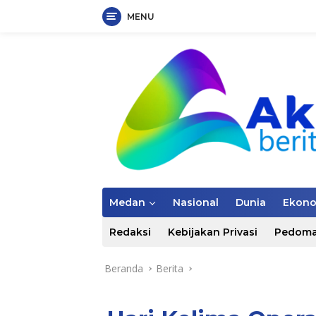
MENU
Langsung
ke
konten
Medan
Nasional
Dunia
Ekon
Redaksi
Kebijakan Privasi
Pedoma
Beranda
Berita