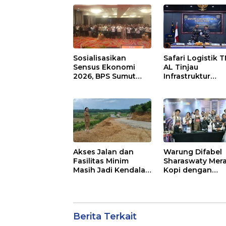
Saat Ada Acara
Berani Ambil Sik
Sosialisasikan
Safari Logistik T
Sensus Ekonomi
AL Tinjau
2026, BPS Sumut
Infrastruktur
Gelar FGD
Kodaeral I di
Belawan, Fokus
Perkuat Dukung
Operasional
Akses Jalan dan
Warung Difabel
Fasilitas Minim
Sharaswaty Mera
Masih Jadi Kendala
Kopi dengan
SMAN 1 Namorambe
Semangat
Inklusivitas di IC
2026 Medan
Berita Terkait