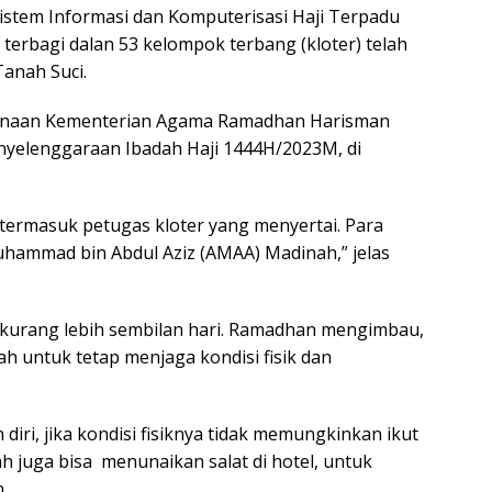
istem Informasi dan Komputerisasi Haji Terpadu
terbagi dalan 53 kelompok terbang (kloter) telah
Tanah Suci.
ncanaan Kementerian Agama Ramadhan Harisman
nyelenggaraan Ibadah Haji 1444H/2023M, di
 termasuk petugas kloter yang menyertai. Para
uhammad bin Abdul Aziz (AMAA) Madinah,” jelas
 kurang lebih sembilan hari. Ramadhan mengimbau,
h untuk tetap menjaga kondisi fisik dan
iri, jika kondisi fisiknya tidak memungkinkan ikut
h juga bisa menunaikan salat di hotel, untuk
n.