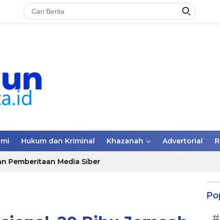
omi
Hukum dan Kriminal
Khazanah
Advertorial
R
n Pemberitaan Media Siber
Po
#