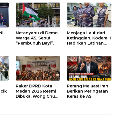
ap
Bisnis Eksternal
Melonjak 31 Persen
NI
Netanyahu di Demo
Menjaga Laut dari
Warga AS, Sebut
Ketinggian, Koderal I
“Pembunuh Bayi”.
Hadirkan Latihan
UAV Berteknologi
Modern
an
Raker DPRD Kota
Perang Meluas! Iran
cik
Medan 2026 Resmi
Berikan Peringatan
Dibuka, Wong Chun
Keras ke AS
Sen Dorong
X
Transformasi Digital