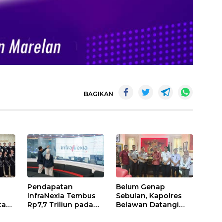
BAGIKAN
Pendapatan
Belum Genap
InfraNexia Tembus
Sebulan, Kapolres
ta
Rp7,7 Triliun pada
Belawan Datangi
aja
Semester I 2026,
Kantor DPRD Medan