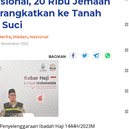
sional, 20 Ribu Jemaah
erangkatkan ke Tanah
Suci
#
Berita
,
Medan
,
Nasional
5 November 2023
#
BAGIKAN
#
#
#
 Penyelenggaraan Ibadah Haji 1444H/2023M