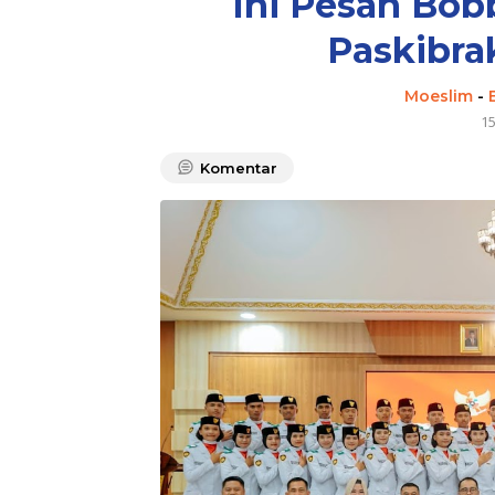
Ini Pesan Bob
Paskibra
Moeslim
-
1
Komentar