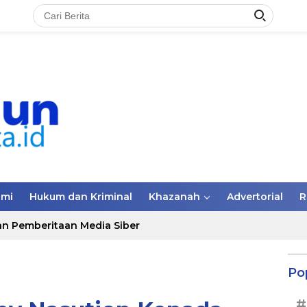
omi
Hukum dan Kriminal
Khazanah
Advertorial
R
n Pemberitaan Media Siber
Po
#