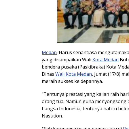
Medan
. Harus senantiasa mengutamakan
yang disampaikan Wali
Kota Medan
Bobb
bendera pusaka (Paskibraka) Kota Me
Dinas
Wali Kota Medan
, Jumat (17/8) m
meraih sukses ke depannya.
“Tentunya prestasi yang kalian raih ha
orang tua. Namun guna menyongsong cit
bangsa Indonesia, tentunya hal itu belu
Nasution.
Oleh karenanya orang nomor satu di
Pe