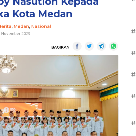
by Nasution Kepada
ka Kota Medan
Berita
,
Medan
,
Nasional
#
5 November 2023
BAGIKAN
#
#
#
#