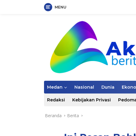
MENU
Langsung
ke
konten
Medan
Nasional
Dunia
Ekon
Redaksi
Kebijakan Privasi
Pedoma
Beranda
Berita