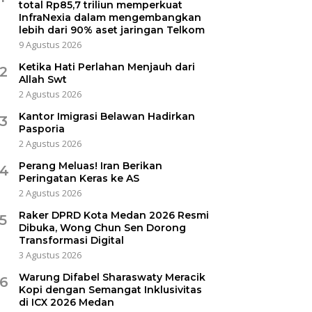
total Rp85,7 triliun memperkuat
InfraNexia dalam mengembangkan
lebih dari 90% aset jaringan Telkom
9 Agustus 2026
Ketika Hati Perlahan Menjauh dari
2
Allah Swt
2 Agustus 2026
Kantor Imigrasi Belawan Hadirkan
3
Pasporia
2 Agustus 2026
Perang Meluas! Iran Berikan
4
Peringatan Keras ke AS
2 Agustus 2026
Raker DPRD Kota Medan 2026 Resmi
5
Dibuka, Wong Chun Sen Dorong
Transformasi Digital
3 Agustus 2026
Warung Difabel Sharaswaty Meracik
6
Kopi dengan Semangat Inklusivitas
di ICX 2026 Medan