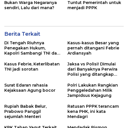
Bukan Warga Negaranya
Tuntut Pemerintah untuk
sendiri, Lalu dari mana?
menjadi PPPK
Berita Terkait
Di Tengah Riuhnya
Kasus-kasus Besar yang
Penegakan Hukum,
pernah ditangani Febrie
Kapolri Sambangi TNI dan
Ardiansyah
Kejaksaan
Kasus Febrie, Keterlibatan
Jaksa vs Polisi! Dimulai
TNI jadi sorotan
dari Banyaknya Perwira
Polisi yang ditangkap
Kejaksaan dalam kasus
MBG?
Surat Edaran rahasia
Polri Lakukan Rangkian
Kejaksaan Agung bocor
Penggeledahan Milik
Jampidsus Kejagung
Rupiah Babak Belur,
Ratusan PPPK terancam
Prabowo Panggil
kena PHK, ini kata
sejumlah Menteri
Mendagri
KPK Tahan Yaqut Terkait
Mendadak Rismon