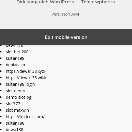
Didukung oleh WordPress
-
Tema: wpberita.
Versi Non AMP
slot777 maxwin
Exit mobile version
slot depo 10k
dewi 138
slot bet 200
sultan188
duniacash
https://dewa138.xyz/
https://dewa138.wiki/
sultan188 login
slot demo
demo slot pg
slot777
slot maxwin
https://lkp-lcec.com/
sultan188
dewa138