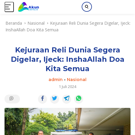
L
Beranda
Nasional
Kejuraan Reli Dunia Segera Digelar, Ijeck:
a
InshaAllah Doa Kita Semua
n
g
s
Kejuraan Reli Dunia Segera
u
n
Digelar, Ijeck: InshaAllah Doa
g
Kita Semua
k
e
admin
-
Nasional
k
1 Juli 2024
o
n
t
e
n