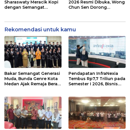
Sharaswaty Meracik Kopi
2026 Resmi Dibuka, Wong
dengan Semangat
Chun Sen Dorong
Inklusivitas di ICX 2026
Transformasi Digital
Medan
Rekomendasi untuk kamu
Bakar Semangat Generasi
Pendapatan InfraNexia
Muda, Bunda Genre Kota
Tembus Rp7,7 Triliun pada
Medan Ajak Remaja Berani
Semester I 2026, Bisnis
Ambil Sikap
Eksternal Melonjak 31
Persen