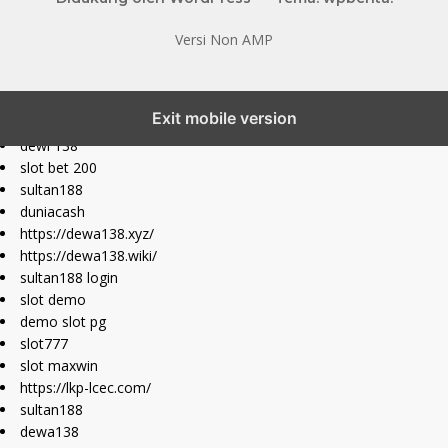
Versi Non AMP
slot777 maxwin
Exit mobile version
slot depo 10k
dewi 138
slot bet 200
sultan188
duniacash
https://dewa138.xyz/
https://dewa138.wiki/
sultan188 login
slot demo
demo slot pg
slot777
slot maxwin
https://lkp-lcec.com/
sultan188
dewa138