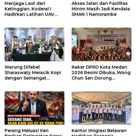
Menjaga Laut dari
Akses Jalan dan Fasilitas
Ketinggian, Koderal I
Minim Masih Jadi Kendala
Hadirkan Latihan UAV
SMAN 1 Namorambe
Berteknologi Modern
Warung Difabel
Raker DPRD Kota Medan
Sharaswaty Meracik Kopi
2026 Resmi Dibuka, Wong
dengan Semangat
Chun Sen Dorong
Inklusivitas di ICX 2026
Transformasi Digital
Medan
Perang Meluas! Iran
Kantor Imigrasi Belawan
Berikan Peringatan Keras
Hadirkan Pasporia