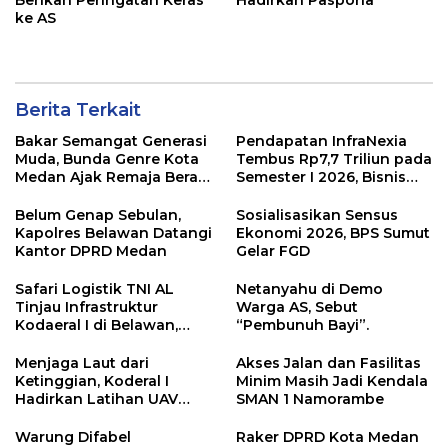
ke AS
Berita Terkait
Bakar Semangat Generasi
Pendapatan InfraNexia
Muda, Bunda Genre Kota
Tembus Rp7,7 Triliun pada
Medan Ajak Remaja Berani
Semester I 2026, Bisnis
Ambil Sikap
Eksternal Melonjak 31
Persen
Belum Genap Sebulan,
Sosialisasikan Sensus
Kapolres Belawan Datangi
Ekonomi 2026, BPS Sumut
Kantor DPRD Medan
Gelar FGD
Safari Logistik TNI AL
Netanyahu di Demo
Tinjau Infrastruktur
Warga AS, Sebut
Kodaeral I di Belawan,
“Pembunuh Bayi”.
Fokus Perkuat Dukungan
Operasional
Menjaga Laut dari
Akses Jalan dan Fasilitas
Ketinggian, Koderal I
Minim Masih Jadi Kendala
Hadirkan Latihan UAV
SMAN 1 Namorambe
Berteknologi Modern
Warung Difabel
Raker DPRD Kota Medan