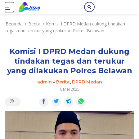
L
Beranda
Berita
Komisi I DPRD Medan dukung tindakan
a
tegas dan terukur yang dilakukan Polres Belawan
n
g
s
Komisi I DPRD Medan dukung
u
n
tindakan tegas dan terukur
g
yang dilakukan Polres Belawan
k
e
admin
-
Berita
,
DPRD Medan
k
6 Mei 2025
o
n
t
e
n