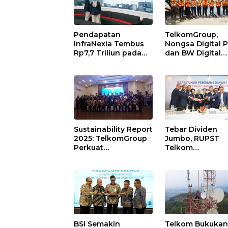
Pendapatan
TelkomGroup,
InfraNexia Tembus
Nongsa Digital P
Rp7,7 Triliun pada
dan BW Digital
Semester I 2026,
Perkuat Gerban
Bisnis Eksternal
Digital Indonesi
Melonjak 31 Persen
melalui Sistem K
Laut NCC
Sustainability Report
Tebar Dividen
2025: TelkomGroup
Jumbo, RUPST
Perkuat
Telkom
Transformasi Bisnis
Pertahankan Jaj
dan Komitmen ESG
Direksi
untuk Pertumbuhan
Berkelanjutan
BSI Semakin
Telkom Bukuka