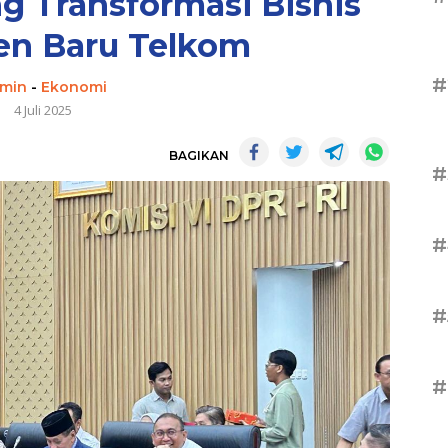
g Transformasi Bisnis
n Baru Telkom
#
min
-
Ekonomi
4 Juli 2025
BAGIKAN
#
#
#
#