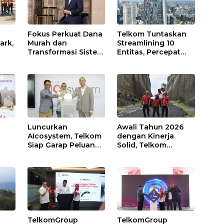
Fokus Perkuat Dana
Telkom Tuntaskan
ark,
Murah dan
Streamlining 10
Transformasi Sistem
Entitas, Percepat
g
IT, BSI Bukukan Laba
Transformasi
a
Rp3,39 Triliun
Menuju Strategic
abel
Tumbuh 16,73%
Holding
Pada Mei 2026
Luncurkan
Awali Tahun 2026
AIcosystem, Telkom
dengan Kinerja
Siap Garap Peluang
Solid, Telkom
aran
AI di Berbagai
Buktikan Komitmen
Sektor Industri
Disiplin Operasional
dan Eksekusi
Transformasi
n
TelkomGroup
TelkomGroup