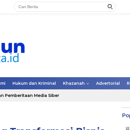
omi
Hukum dan Kriminal
Khazanah
Advertorial
R
n Pemberitaan Media Siber
Po
#