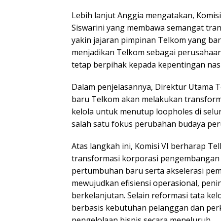
Lebih lanjut Anggia mengatakan, Komis
Siswarini yang membawa semangat tran
yakin jajaran pimpinan Telkom yang ba
menjadikan Telkom sebagai perusahaan d
tetap berpihak kepada kepentingan nasio
Dalam penjelasannya, Direktur Utama 
baru Telkom akan melakukan transforma
kelola untuk menutup loopholes di sel
salah satu fokus perubahan budaya pe
Atas langkah ini, Komisi VI berharap 
transformasi korporasi pengembangan p
pertumbuhan baru serta akselerasi pem
mewujudkan efisiensi operasional, peni
berkelanjutan. Selain reformasi tata k
berbasis kebutuhan pelanggan dan perke
pengelolaan bisnis secara meneluruh.