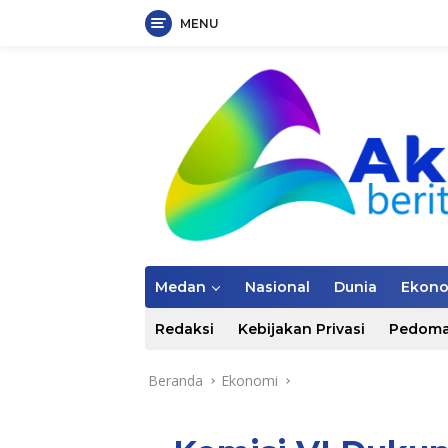
MENU
Langsung
ke
konten
Medan
Nasional
Dunia
Ekon
Redaksi
Kebijakan Privasi
Pedoma
Beranda
Ekonomi