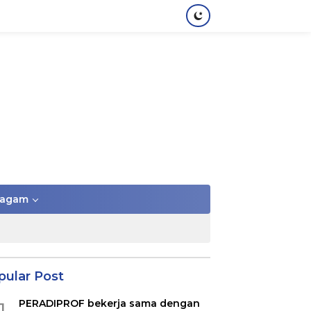
agam
pular Post
PERADIPROF bekerja sama dengan
1