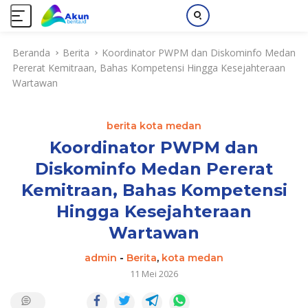
L
Beranda
Berita
Koordinator PWPM dan Diskominfo Medan
a
Pererat Kemitraan, Bahas Kompetensi Hingga Kesejahteraan
n
Wartawan
g
s
u
berita kota medan
n
g
Koordinator PWPM dan
k
Diskominfo Medan Pererat
e
Kemitraan, Bahas Kompetensi
k
o
Hingga Kesejahteraan
n
Wartawan
t
e
admin
-
Berita
,
kota medan
n
11 Mei 2026