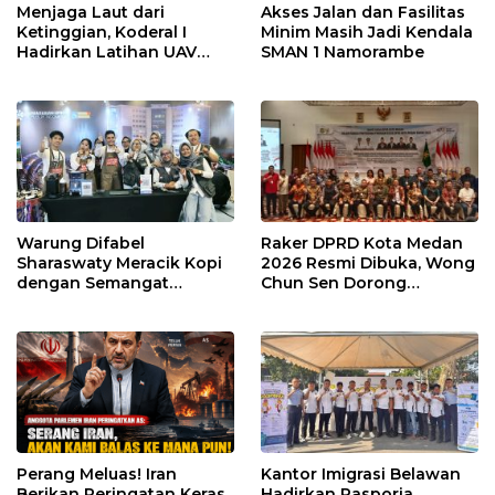
Menjaga Laut dari
Akses Jalan dan Fasilitas
Ketinggian, Koderal I
Minim Masih Jadi Kendala
Hadirkan Latihan UAV
SMAN 1 Namorambe
Berteknologi Modern
Warung Difabel
Raker DPRD Kota Medan
Sharaswaty Meracik Kopi
2026 Resmi Dibuka, Wong
dengan Semangat
Chun Sen Dorong
Inklusivitas di ICX 2026
Transformasi Digital
Medan
Perang Meluas! Iran
Kantor Imigrasi Belawan
Berikan Peringatan Keras
Hadirkan Pasporia