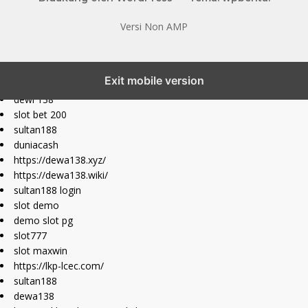
Versi Non AMP
slot777 maxwin
Exit mobile version
slot depo 10k
dewi 138
slot bet 200
sultan188
duniacash
https://dewa138.xyz/
https://dewa138.wiki/
sultan188 login
slot demo
demo slot pg
slot777
slot maxwin
https://lkp-lcec.com/
sultan188
dewa138