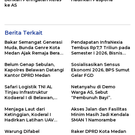
ke AS
Berita Terkait
Bakar Semangat Generasi
Pendapatan InfraNexia
Muda, Bunda Genre Kota
Tembus Rp7,7 Triliun pada
Medan Ajak Remaja Berani
Semester I 2026, Bisnis
Ambil Sikap
Eksternal Melonjak 31
Persen
Belum Genap Sebulan,
Sosialisasikan Sensus
Kapolres Belawan Datangi
Ekonomi 2026, BPS Sumut
Kantor DPRD Medan
Gelar FGD
Safari Logistik TNI AL
Netanyahu di Demo
Tinjau Infrastruktur
Warga AS, Sebut
Kodaeral I di Belawan,
“Pembunuh Bayi”.
Fokus Perkuat Dukungan
Operasional
Menjaga Laut dari
Akses Jalan dan Fasilitas
Ketinggian, Koderal I
Minim Masih Jadi Kendala
Hadirkan Latihan UAV
SMAN 1 Namorambe
Berteknologi Modern
Warung Difabel
Raker DPRD Kota Medan