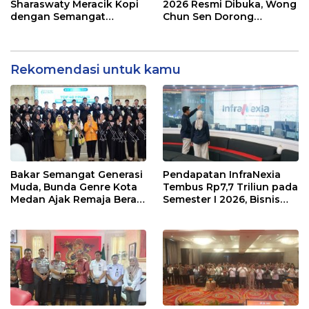
Sharaswaty Meracik Kopi
2026 Resmi Dibuka, Wong
dengan Semangat
Chun Sen Dorong
Inklusivitas di ICX 2026
Transformasi Digital
Medan
Rekomendasi untuk kamu
Bakar Semangat Generasi
Pendapatan InfraNexia
Muda, Bunda Genre Kota
Tembus Rp7,7 Triliun pada
Medan Ajak Remaja Berani
Semester I 2026, Bisnis
Ambil Sikap
Eksternal Melonjak 31
Persen