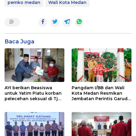
pemko medan
Wali Kota Medan
Baca Juga
AYI berikan Beasiswa
Pangdam I/BB dan Wali
untuk Yatim Piatu korban
Kota Medan Resmikan
pelecehan seksual di Tj
Jembatan Perintis Garuda,
Balai.
Hubungkan Kembali
Medan Polonia-Johor-
Maimun