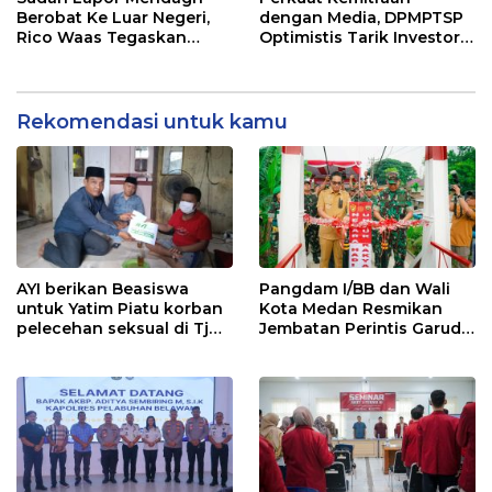
Harian
Berobat Ke Luar Negeri,
dengan Media, DPMPTSP
Rico Waas Tegaskan
Optimistis Tarik Investor
Tidak Gunakan Dana
ke Kota Medan
APBD
Rekomendasi untuk kamu
AYI berikan Beasiswa
Pangdam I/BB dan Wali
untuk Yatim Piatu korban
Kota Medan Resmikan
pelecehan seksual di Tj
Jembatan Perintis Garuda,
Balai.
Hubungkan Kembali
Medan Polonia-Johor-
Maimun