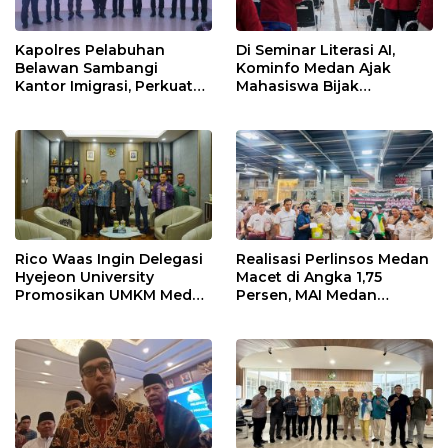
Kapolres Pelabuhan
Di Seminar Literasi AI,
Belawan Sambangi
Kominfo Medan Ajak
Kantor Imigrasi, Perkuat
Mahasiswa Bijak
Sinergi Awasi WNA di
Manfaatkan Kecerdasan
Pelabuhan Internasional
Buatan
Rico Waas Ingin Delegasi
Realisasi Perlinsos Medan
Hyejeon University
Macet di Angka 1,75
Promosikan UMKM Medan
Persen, MAI Medan
ke Dunia Internasional
Ingatkan Risiko
Merosotnya Kredibilitas
Pemko