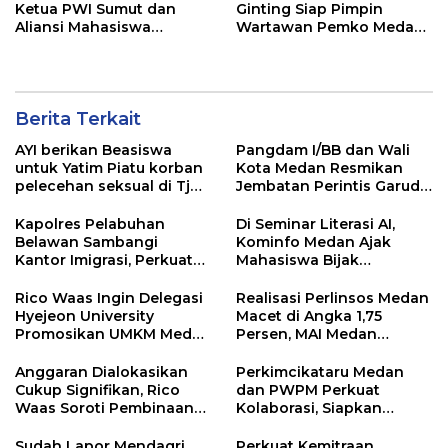
Ketua PWI Sumut dan
Ginting Siap Pimpin
Aliansi Mahasiswa
Wartawan Pemko Medan,
Sambangi Imigrasi
Bertekad Kembalikan
Belawan
Marwah Wartawan
Berita Terkait
AYI berikan Beasiswa
Pangdam I/BB dan Wali
untuk Yatim Piatu korban
Kota Medan Resmikan
pelecehan seksual di Tj
Jembatan Perintis Garuda,
Balai.
Hubungkan Kembali
Medan Polonia-Johor-
Kapolres Pelabuhan
Di Seminar Literasi AI,
Maimun
Belawan Sambangi
Kominfo Medan Ajak
Kantor Imigrasi, Perkuat
Mahasiswa Bijak
Sinergi Awasi WNA di
Manfaatkan Kecerdasan
Pelabuhan Internasional
Buatan
Rico Waas Ingin Delegasi
Realisasi Perlinsos Medan
Hyejeon University
Macet di Angka 1,75
Promosikan UMKM Medan
Persen, MAI Medan
ke Dunia Internasional
Ingatkan Risiko
Merosotnya Kredibilitas
Anggaran Dialokasikan
Perkimcikataru Medan
Pemko
Cukup Signifikan, Rico
dan PWPM Perkuat
Waas Soroti Pembinaan
Kolaborasi, Siapkan
LPTQ Medan: Isyaratkan
Saluran Informasi Publik
Evaluasi Kinerja Pengurus
Sudah Lapor Mendagri
Perkuat Kemitraan