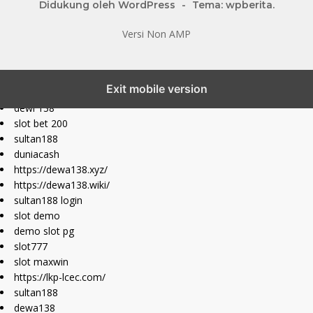
Didukung oleh WordPress
-
Tema: wpberita.
Versi Non AMP
slot777 maxwin
Exit mobile version
slot depo 10k
dewi 138
slot bet 200
sultan188
duniacash
https://dewa138.xyz/
https://dewa138.wiki/
sultan188 login
slot demo
demo slot pg
slot777
slot maxwin
https://lkp-lcec.com/
sultan188
dewa138