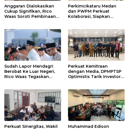
Anggaran Dialokasikan
Perkimcikataru Medan
Cukup Signifikan, Rico
dan PWPM Perkuat
Waas Soroti Pembinaan
Kolaborasi, Siapkan
LPTQ Medan: Isyaratkan
Saluran Informasi Publik
Evaluasi Kinerja Pengurus
Harian
Sudah Lapor Mendagri
Perkuat Kemitraan
Berobat Ke Luar Negeri,
dengan Media, DPMPTSP
Rico Waas Tegaskan
Optimistis Tarik Investor
Tidak Gunakan Dana
ke Kota Medan
APBD
Perkuat Sinergitas, Wakil
Muhammad Edison