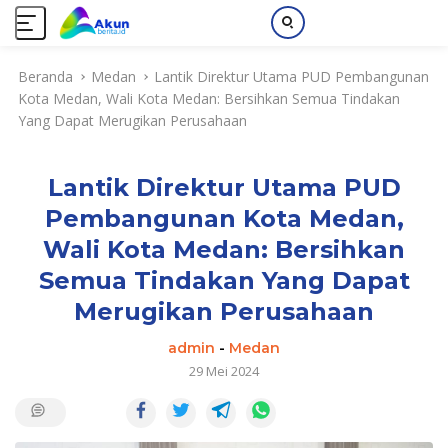
L
Beranda
Medan
Lantik Direktur Utama PUD Pembangunan
a
Kota Medan, Wali Kota Medan: Bersihkan Semua Tindakan
n
Yang Dapat Merugikan Perusahaan
g
s
u
Lantik Direktur Utama PUD
n
g
Pembangunan Kota Medan,
k
Wali Kota Medan: Bersihkan
e
k
Semua Tindakan Yang Dapat
o
Merugikan Perusahaan
n
t
admin
-
Medan
e
29 Mei 2024
n