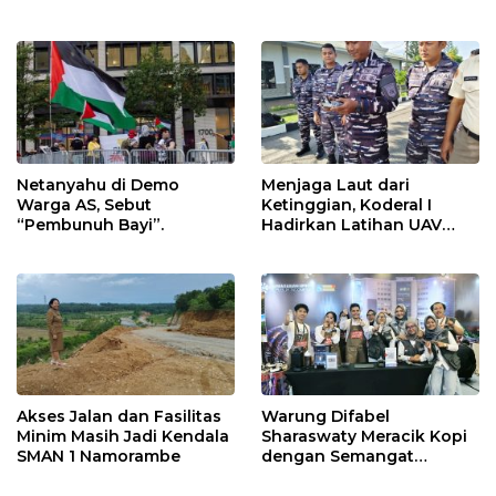
Fokus Perkuat Dukungan
Operasional
Netanyahu di Demo
Menjaga Laut dari
Warga AS, Sebut
Ketinggian, Koderal I
“Pembunuh Bayi”.
Hadirkan Latihan UAV
Berteknologi Modern
Akses Jalan dan Fasilitas
Warung Difabel
Minim Masih Jadi Kendala
Sharaswaty Meracik Kopi
SMAN 1 Namorambe
dengan Semangat
Inklusivitas di ICX 2026
Medan