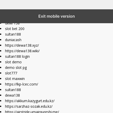
slot777 maxwin
Exit mobile version
slot depo 10k
dewi 138
slot bet 200
sultan188
duniacash
https://dewa138.xyz/
https://dewa138.wiki/
sultan188 login
slot demo
demo slot pg
slot777
slot maxwin
https://lkp-lcec.com/
sultan188
dewa138
https://akkum.kazygurt.edu.kz/
https://sarzhaz-sozak.edu.kz/
https://airstride.umairqureshi.me/