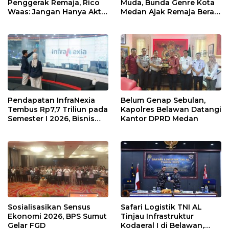
Penggerak Remaja, Rico
Muda, Bunda Genre Kota
Waas: Jangan Hanya Aktif
Medan Ajak Remaja Berani
Saat Ada Acara
Ambil Sikap
Pendapatan InfraNexia
Belum Genap Sebulan,
Tembus Rp7,7 Triliun pada
Kapolres Belawan Datangi
Semester I 2026, Bisnis
Kantor DPRD Medan
Eksternal Melonjak 31
Persen
Sosialisasikan Sensus
Safari Logistik TNI AL
Ekonomi 2026, BPS Sumut
Tinjau Infrastruktur
Gelar FGD
Kodaeral I di Belawan,