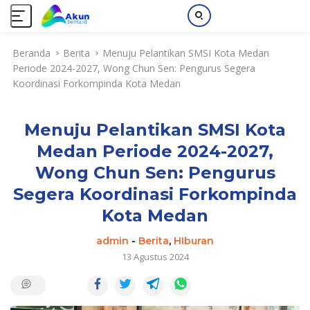
L
Beranda
Berita
Menuju Pelantikan SMSI Kota Medan
a
Periode 2024-2027, Wong Chun Sen: Pengurus Segera
n
Koordinasi Forkompinda Kota Medan
g
s
u
Menuju Pelantikan SMSI Kota
n
g
Medan Periode 2024-2027,
k
Wong Chun Sen: Pengurus
e
k
Segera Koordinasi Forkompinda
o
Kota Medan
n
t
admin
-
Berita
,
HIburan
e
13 Agustus 2024
n