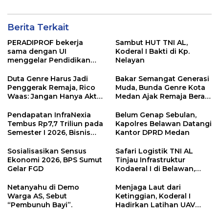
Berita Terkait
PERADIPROF bekerja
Sambut HUT TNI AL,
sama dengan UI
Koderal I Bakti di Kp.
menggelar Pendidikan
Nelayan
Khusus Profesi Advokat
(PKPA)
Duta Genre Harus Jadi
Bakar Semangat Generasi
Penggerak Remaja, Rico
Muda, Bunda Genre Kota
Waas: Jangan Hanya Aktif
Medan Ajak Remaja Berani
Saat Ada Acara
Ambil Sikap
Pendapatan InfraNexia
Belum Genap Sebulan,
Tembus Rp7,7 Triliun pada
Kapolres Belawan Datangi
Semester I 2026, Bisnis
Kantor DPRD Medan
Eksternal Melonjak 31
Persen
Sosialisasikan Sensus
Safari Logistik TNI AL
Ekonomi 2026, BPS Sumut
Tinjau Infrastruktur
Gelar FGD
Kodaeral I di Belawan,
Fokus Perkuat Dukungan
Operasional
Netanyahu di Demo
Menjaga Laut dari
Warga AS, Sebut
Ketinggian, Koderal I
“Pembunuh Bayi”.
Hadirkan Latihan UAV
Berteknologi Modern