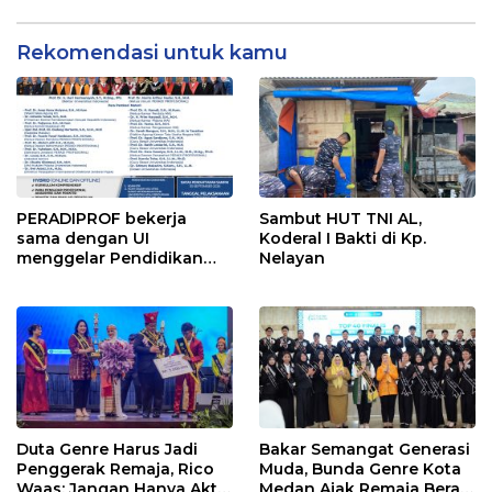
Rekomendasi untuk kamu
PERADIPROF bekerja
Sambut HUT TNI AL,
sama dengan UI
Koderal I Bakti di Kp.
menggelar Pendidikan
Nelayan
Khusus Profesi Advokat
(PKPA)
Duta Genre Harus Jadi
Bakar Semangat Generasi
Penggerak Remaja, Rico
Muda, Bunda Genre Kota
Waas: Jangan Hanya Aktif
Medan Ajak Remaja Berani