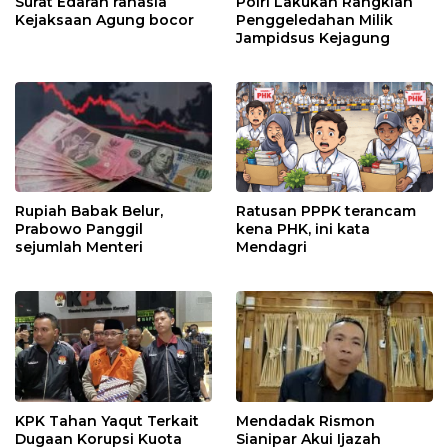
Surat Edaran rahasia
Polri Lakukan Rangkian
Kejaksaan Agung bocor
Penggeledahan Milik
Jampidsus Kejagung
Rupiah Babak Belur,
Ratusan PPPK terancam
Prabowo Panggil
kena PHK, ini kata
sejumlah Menteri
Mendagri
KPK Tahan Yaqut Terkait
Mendadak Rismon
Dugaan Korupsi Kuota
Sianipar Akui Ijazah