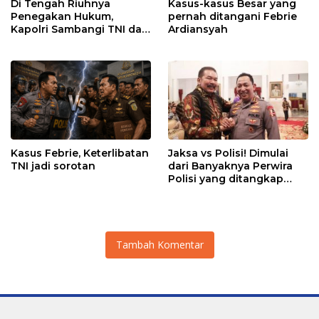
Di Tengah Riuhnya
Kasus-kasus Besar yang
Penegakan Hukum,
pernah ditangani Febrie
Kapolri Sambangi TNI dan
Ardiansyah
Kejaksaan
Kasus Febrie, Keterlibatan
Jaksa vs Polisi! Dimulai
TNI jadi sorotan
dari Banyaknya Perwira
Polisi yang ditangkap
Kejaksaan dalam kasus
MBG?
Tambah Komentar