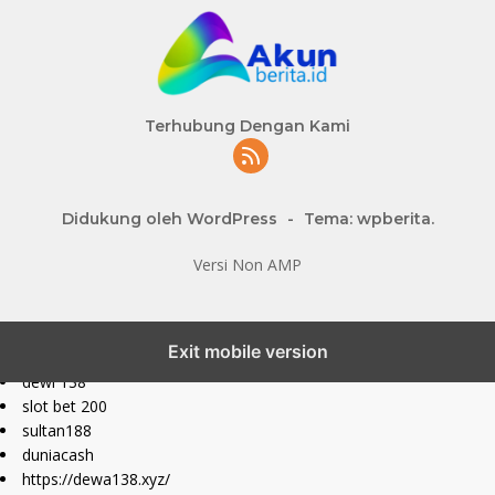
Terhubung Dengan Kami
Didukung oleh WordPress
-
Tema: wpberita.
Versi Non AMP
slot777 maxwin
Exit mobile version
slot depo 10k
dewi 138
slot bet 200
sultan188
duniacash
https://dewa138.xyz/