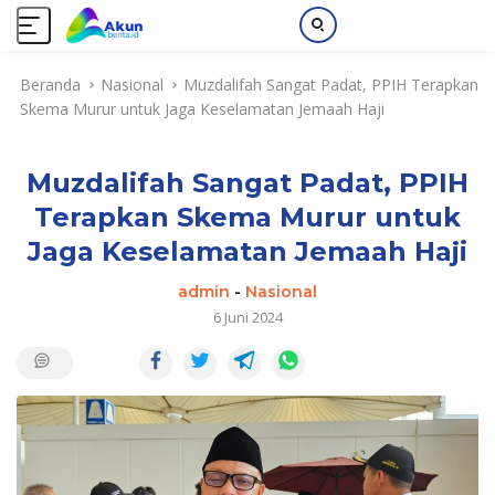
L
Beranda
Nasional
Muzdalifah Sangat Padat, PPIH Terapkan
a
Skema Murur untuk Jaga Keselamatan Jemaah Haji
n
g
s
Muzdalifah Sangat Padat, PPIH
u
n
Terapkan Skema Murur untuk
g
Jaga Keselamatan Jemaah Haji
k
e
admin
-
Nasional
k
6 Juni 2024
o
n
t
e
n