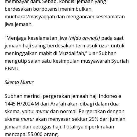
membayar dam. Sebab, kondisi jemaah yang
berdesakan borpotensi menimbulkan
mudharat/masyaqqah dan mengancam keselamatan
jiwa jemaah.
“Menjaga keselamatan jiwa
(hifdu an-nafs)
pada saat
jemaah haji saling berdesakan termasuk uzur untuk
meninggalkan mabit di Muzdalifah,” ujar Subhan
mengutip salah satu kesimpulan musyawarah Syuriah
PBNU.
Skema Murur
Subhan merinci, pergerakan jemaah haji Indonesia
1445 H/2024 M dari Arafah akan dibagi dalam dua
skema, yaitu:
murur
dan normal. Pergerakan dengan
skema
murur
akan menyasar sekitar 25% dari jumlah
jemaah dan petugas haji. Totalnya diperkirakan
mencapai 55.000 orang.