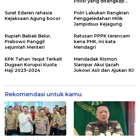
Polisi yang ditangkap
Kejaksaan dalam kasus
MBG?
Surat Edaran rahasia
Polri Lakukan Rangkian
Kejaksaan Agung bocor
Penggeledahan Milik
Jampidsus Kejagung
Rupiah Babak Belur,
Ratusan PPPK terancam
Prabowo Panggil
kena PHK, ini kata
sejumlah Menteri
Mendagri
KPK Tahan Yaqut Terkait
Mendadak Rismon
Dugaan Korupsi Kuota
Sianipar Akui Ijazah
Haji 2023–2024
Jokowi Asli dan Ajukan RJ
Rekomendasi untuk kamu