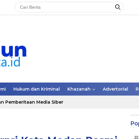
omi
Hukum dan Kriminal
Khazanah
Advertorial
R
n Pemberitaan Media Siber
Po
#