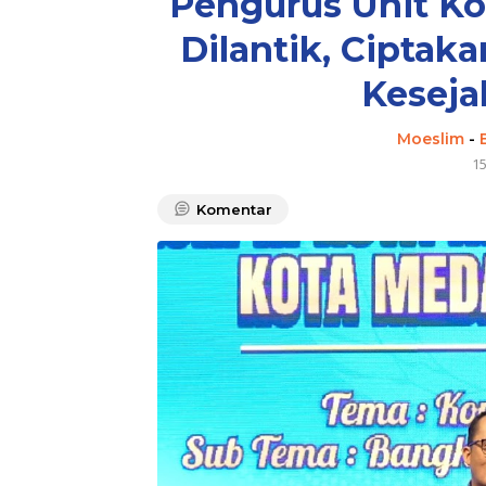
Pengurus Unit Ko
Dilantik, Ciptak
Keseja
Moeslim
-
1
Komentar