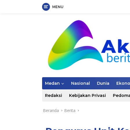
MENU
Langsung
ke
konten
Medan
Nasional
Dunia
Ekon
Redaksi
Kebijakan Privasi
Pedoma
Beranda
Berita