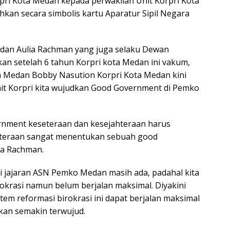
ri Kota Medan kepada perwakilan Unit Korpri Kota
hkan secara simbolis kartu Aparatur Sipil Negara
dan Aulia Rachman yang juga selaku Dewan
n setelah 6 tahun Korpri kota Medan ini vakum,
 Medan Bobby Nasution Korpri Kota Medan kini
unit Korpri kita wujudkan Good Government di Pemko
ment keseteraan dan kesejahteraan harus
jahteraan sangat menentukan sebuah good
ia Rachman.
di jajaran ASN Pemko Medan masih ada, padahal kita
krasi namun belum berjalan maksimal. Diyakini
tem reformasi birokrasi ini dapat berjalan maksimal
kan semakin terwujud.