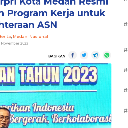
rpri Kota Medan Resmi
an Program Kerja untuk
hteraan ASN
#
Berita
,
Medan
,
Nasional
5 November 2023
#
BAGIKAN
#
#
#