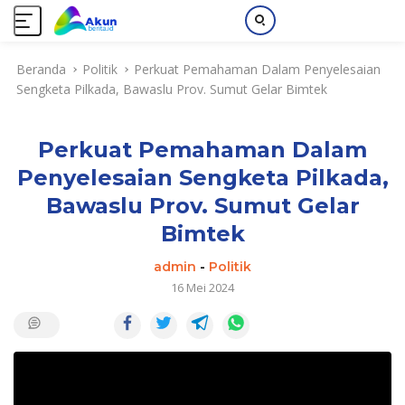
L
Beranda
Politik
Perkuat Pemahaman Dalam Penyelesaian
a
Sengketa Pilkada, Bawaslu Prov. Sumut Gelar Bimtek
n
g
s
Perkuat Pemahaman Dalam
u
n
Penyelesaian Sengketa Pilkada,
g
Bawaslu Prov. Sumut Gelar
k
e
Bimtek
k
admin
-
Politik
o
16 Mei 2024
n
t
e
n