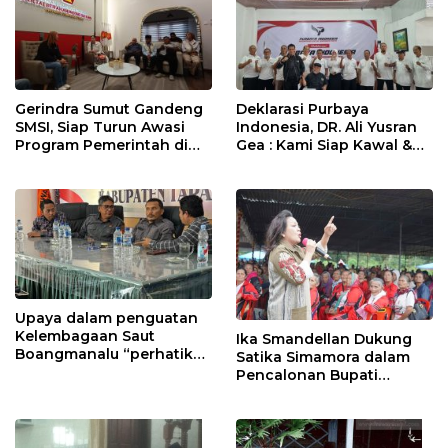
Gerindra Sumut Gandeng
Deklarasi Purbaya
SMSI, Siap Turun Awasi
Indonesia, DR. Ali Yusran
Program Pemerintah di
Gea : Kami Siap Kawal &
Lapangan
Dukung Program Presiden
Prabowo dan Menkeu
Purbaya
Upaya dalam penguatan
Kelembagaan Saut
Ika Smandellan Dukung
Boangmanalu “perhatikan
Satika Simamora dalam
4 poin penting”
Pencalonan Bupati
Tapanuli Utara