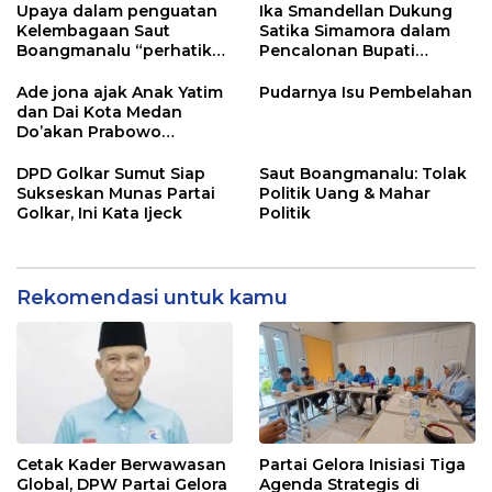
Prabowo dan Menkeu
Upaya dalam penguatan
Ika Smandellan Dukung
Purbaya
Kelembagaan Saut
Satika Simamora dalam
Boangmanalu “perhatikan
Pencalonan Bupati
4 poin penting”
Tapanuli Utara
Ade jona ajak Anak Yatim
Pudarnya Isu Pembelahan
dan Dai Kota Medan
Do’akan Prabowo
Subianto
DPD Golkar Sumut Siap
Saut Boangmanalu: Tolak
Sukseskan Munas Partai
Politik Uang & Mahar
Golkar, Ini Kata Ijeck
Politik
Rekomendasi untuk kamu
Cetak Kader Berwawasan
Partai Gelora Inisiasi Tiga
Global, DPW Partai Gelora
Agenda Strategis di