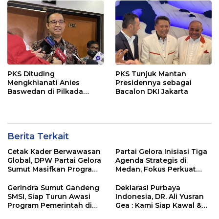
PKS Dituding
PKS Tunjuk Mantan
Mengkhianati Anies
Presidennya sebagai
Baswedan di Pilkada
Bacalon DKI Jakarta
Jakarta
Berita Terkait
Cetak Kader Berwawasan
Partai Gelora Inisiasi Tiga
Global, DPW Partai Gelora
Agenda Strategis di
Sumut Masifkan Program
Medan, Fokus Perkuat
Ideologisasi Dasar
Ideologi dan Kaderisasi
Gerindra Sumut Gandeng
Deklarasi Purbaya
SMSI, Siap Turun Awasi
Indonesia, DR. Ali Yusran
Program Pemerintah di
Gea : Kami Siap Kawal &
Lapangan
Dukung Program Presiden