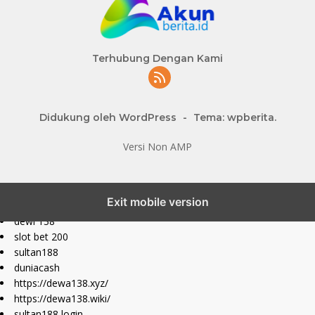
Terhubung Dengan Kami
Didukung oleh WordPress
-
Tema: wpberita.
Versi Non AMP
slot777 maxwin
Exit mobile version
slot depo 10k
dewi 138
slot bet 200
sultan188
duniacash
https://dewa138.xyz/
https://dewa138.wiki/
sultan188 login