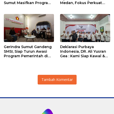
Sumut Masifkan Program
Medan, Fokus Perkuat
Ideologisasi Dasar
Ideologi dan Kaderisasi
Gerindra Sumut Gandeng
Deklarasi Purbaya
SMSI, Siap Turun Awasi
Indonesia, DR. Ali Yusran
Program Pemerintah di
Gea : Kami Siap Kawal &
Lapangan
Dukung Program Presiden
Prabowo dan Menkeu
Purbaya
Tambah Komentar