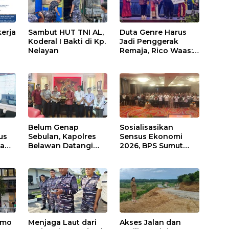
erja
Sambut HUT TNI AL,
Duta Genre Harus
Koderal I Bakti di Kp.
Jadi Penggerak
Nelayan
Remaja, Rico Waas:
sus
Jangan Hanya Aktif
Saat Ada Acara
Belum Genap
Sosialisasikan
us
Sebulan, Kapolres
Sensus Ekonomi
da
Belawan Datangi
2026, BPS Sumut
Kantor DPRD Medan
Gelar FGD
sen
emo
Menjaga Laut dari
Akses Jalan dan