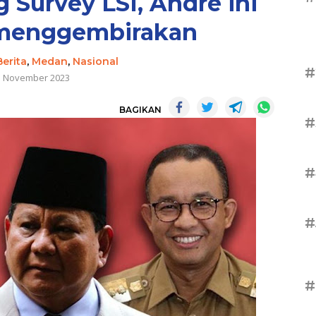
Survey LSI, Andre ini
 menggembirakan
Berita
,
Medan
,
Nasional
#
5 November 2023
BAGIKAN
#
#
#
#