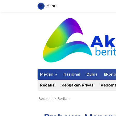
MENU
Langsung
ke
konten
Medan
Nasional
Dunia
Ekon
Redaksi
Kebijakan Privasi
Pedoma
Beranda
Berita