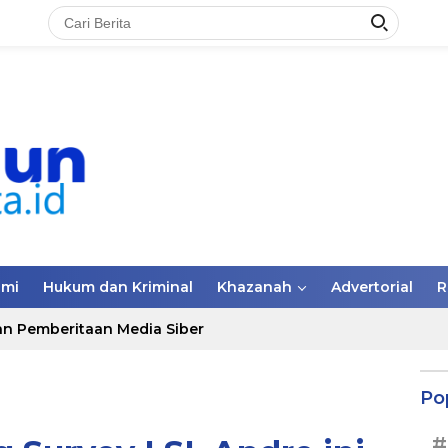
omi
Hukum dan Kriminal
Khazanah
Advertorial
R
n Pemberitaan Media Siber
Po
#