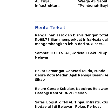
AL Tinjau
Warga AS, Sebut
Infrastruktur
“Pembunuh Bayi
Kodaeral I di
Belawan, Fokus
Perkuat Dukungan
Operasional
Berita Terkait
Pengalihan aset dan bisnis dengan total
Rp85,7 triliun memperkuat InfraNexia da
mengembangkan lebih dari 90% aset
jaringan Telkom
Sambut HUT TNI AL, Koderal I Bakti di Kp
Nelayan
Bakar Semangat Generasi Muda, Bunda
Genre Kota Medan Ajak Remaja Berani A
Sikap
Belum Genap Sebulan, Kapolres Belawa
Datangi Kantor DPRD Medan
Safari Logistik TNI AL Tinjau Infrastruktu
Kodaeral I di Belawan, Fokus Perkuat