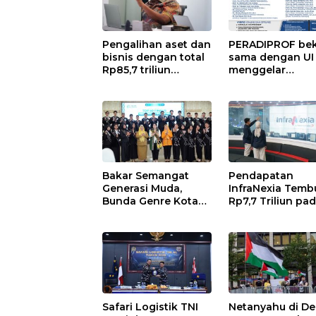
Pengalihan aset dan
PERADIPROF bek
bisnis dengan total
sama dengan UI
Rp85,7 triliun
menggelar
memperkuat
Pendidikan Khu
InfraNexia dalam
Profesi Advokat
mengembangkan
(PKPA)
lebih dari 90% aset
jaringan Telkom
Bakar Semangat
Pendapatan
Generasi Muda,
InfraNexia Temb
Bunda Genre Kota
Rp7,7 Triliun pa
Medan Ajak Remaja
Semester I 2026,
Berani Ambil Sikap
Bisnis Eksternal
Melonjak 31 Per
Safari Logistik TNI
Netanyahu di D