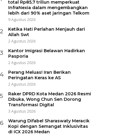
total Rp85,7 triliun memperkuat
InfraNexia dalam mengembangkan
lebih dari 90% aset jaringan Telkom
9 Agustus 2026
Ketika Hati Perlahan Menjauh dari
2
Allah Swt
2 Agustus 2026
Kantor Imigrasi Belawan Hadirkan
3
Pasporia
2 Agustus 2026
Perang Meluas! Iran Berikan
4
Peringatan Keras ke AS
2 Agustus 2026
Raker DPRD Kota Medan 2026 Resmi
5
Dibuka, Wong Chun Sen Dorong
Transformasi Digital
3 Agustus 2026
Warung Difabel Sharaswaty Meracik
6
Kopi dengan Semangat Inklusivitas
di ICX 2026 Medan