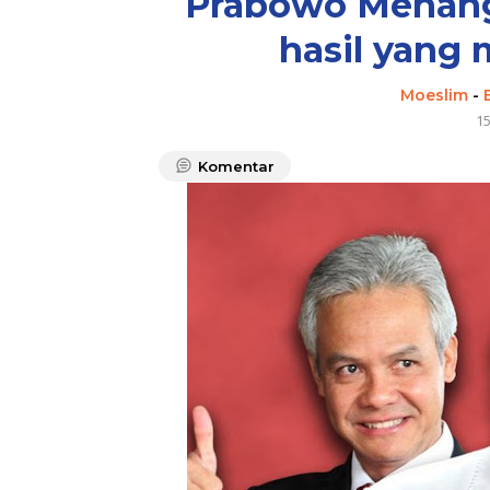
Prabowo Menang 
hasil yang
Moeslim
-
1
Komentar