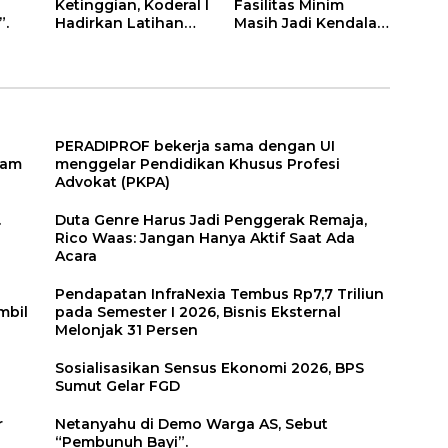
Ketinggian, Koderal I
Fasilitas Minim
”.
Hadirkan Latihan
Masih Jadi Kendala
UAV Berteknologi
SMAN 1 Namorambe
Modern
PERADIPROF bekerja sama dengan UI
lam
menggelar Pendidikan Khusus Profesi
Advokat (PKPA)
.
Duta Genre Harus Jadi Penggerak Remaja,
Rico Waas: Jangan Hanya Aktif Saat Ada
Acara
Pendapatan InfraNexia Tembus Rp7,7 Triliun
mbil
pada Semester I 2026, Bisnis Eksternal
Melonjak 31 Persen
n
Sosialisasikan Sensus Ekonomi 2026, BPS
Sumut Gelar FGD
r
Netanyahu di Demo Warga AS, Sebut
“Pembunuh Bayi”.