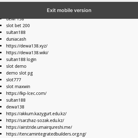
slot777 maxwin
Exit mobile version
slot depo 10k
dewi 138
slot bet 200
sultan188
duniacash
https://dewa138.xyz/
https://dewa138.wiki/
sultan188 login
slot demo
demo slot pg
slot777
slot maxwin
https://lkp-lcec.com/
sultan188
dewa138
https://akkum.kazygurt.edu.kz/
https://sarzhaz-sozak.edu.kz/
https://airstride.umairqureshi.me/
https://tencamintegratedbuilders.org.ng/