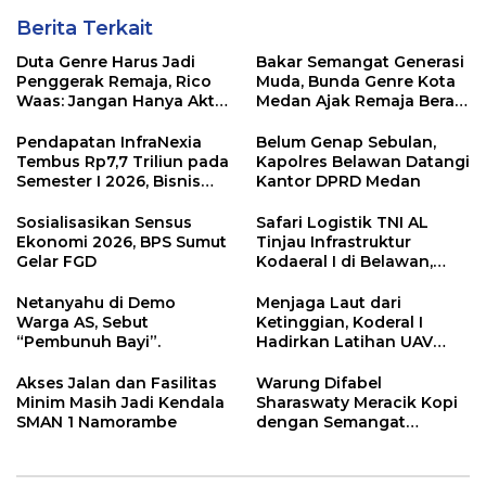
Berita Terkait
Duta Genre Harus Jadi
Bakar Semangat Generasi
Penggerak Remaja, Rico
Muda, Bunda Genre Kota
Waas: Jangan Hanya Aktif
Medan Ajak Remaja Berani
Saat Ada Acara
Ambil Sikap
Pendapatan InfraNexia
Belum Genap Sebulan,
Tembus Rp7,7 Triliun pada
Kapolres Belawan Datangi
Semester I 2026, Bisnis
Kantor DPRD Medan
Eksternal Melonjak 31
Persen
Sosialisasikan Sensus
Safari Logistik TNI AL
Ekonomi 2026, BPS Sumut
Tinjau Infrastruktur
Gelar FGD
Kodaeral I di Belawan,
Fokus Perkuat Dukungan
Operasional
Netanyahu di Demo
Menjaga Laut dari
Warga AS, Sebut
Ketinggian, Koderal I
“Pembunuh Bayi”.
Hadirkan Latihan UAV
Berteknologi Modern
Akses Jalan dan Fasilitas
Warung Difabel
Minim Masih Jadi Kendala
Sharaswaty Meracik Kopi
SMAN 1 Namorambe
dengan Semangat
Inklusivitas di ICX 2026
Medan