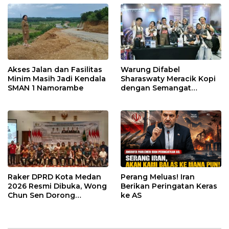
Akses Jalan dan Fasilitas
Warung Difabel
Minim Masih Jadi Kendala
Sharaswaty Meracik Kopi
SMAN 1 Namorambe
dengan Semangat
Inklusivitas di ICX 2026
Medan
Raker DPRD Kota Medan
Perang Meluas! Iran
2026 Resmi Dibuka, Wong
Berikan Peringatan Keras
Chun Sen Dorong
ke AS
Transformasi Digital