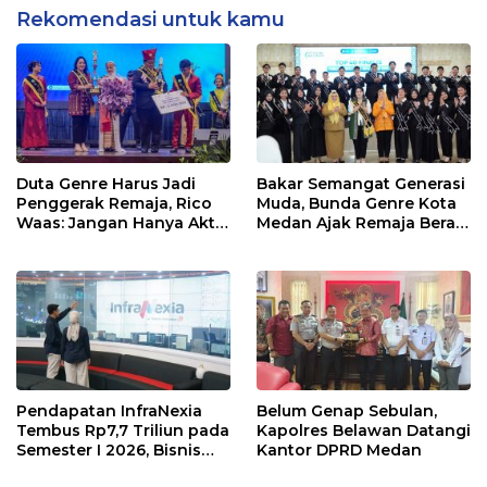
Rekomendasi untuk kamu
Duta Genre Harus Jadi
Bakar Semangat Generasi
Penggerak Remaja, Rico
Muda, Bunda Genre Kota
Waas: Jangan Hanya Aktif
Medan Ajak Remaja Berani
Saat Ada Acara
Ambil Sikap
Pendapatan InfraNexia
Belum Genap Sebulan,
Tembus Rp7,7 Triliun pada
Kapolres Belawan Datangi
Semester I 2026, Bisnis
Kantor DPRD Medan
Eksternal Melonjak 31