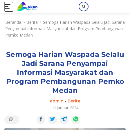
L
Beranda
Berita
Semoga Harian Waspada Selalu Jadi Sarana
a
Penyampai Informasi Masyarakat dan Program Pembangunan
n
Pemko Medan
g
s
u
Semoga Harian Waspada Selalu
n
g
Jadi Sarana Penyampai
k
Informasi Masyarakat dan
e
k
Program Pembangunan Pemko
o
Medan
n
t
admin
-
Berita
e
11 Januari 2024
n