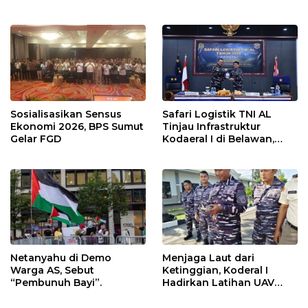
Eksternal Melonjak 31
Persen
Sosialisasikan Sensus
Safari Logistik TNI AL
Ekonomi 2026, BPS Sumut
Tinjau Infrastruktur
Gelar FGD
Kodaeral I di Belawan,
Fokus Perkuat Dukungan
Operasional
Netanyahu di Demo
Menjaga Laut dari
Warga AS, Sebut
Ketinggian, Koderal I
“Pembunuh Bayi”.
Hadirkan Latihan UAV
Berteknologi Modern