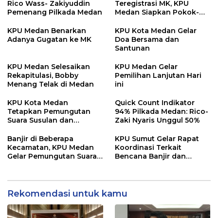
Rico Wass- Zakiyuddin
Teregistrasi MK, KPU
Pemenang Pilkada Medan
Medan Siapkan Pokok-
Pokok Materi Gugatan
KPU Medan Benarkan
KPU Kota Medan Gelar
Adanya Gugatan ke MK
Doa Bersama dan
Santunan
KPU Medan Selesaikan
KPU Medan Gelar
Rekapitulasi, Bobby
Pemilihan Lanjutan Hari
Menang Telak di Medan
ini
KPU Kota Medan
Quick Count Indikator
Tetapkan Pemungutan
94% Pilkada Medan: Rico-
Suara Susulan dan
Zaki Nyaris Unggul 50%
Lanjutan pada 1
Desember 2024
Banjir di Beberapa
KPU Sumut Gelar Rapat
Kecamatan, KPU Medan
Koordinasi Terkait
Gelar Pemungutan Suara
Bencana Banjir dan
Susulan dan Lanjutan
Pemilu Susulan
Rekomendasi untuk kamu