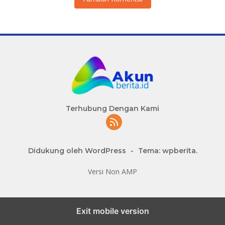
Terhubung Dengan Kami
Didukung oleh WordPress
-
Tema: wpberita.
Versi Non AMP
slot777 maxwin
Exit mobile version
slot depo 10k
dewi 138