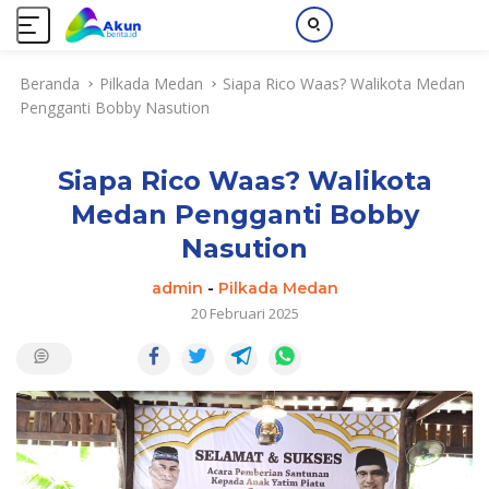
L
Beranda
Pilkada Medan
Siapa Rico Waas? Walikota Medan
a
Pengganti Bobby Nasution
n
g
s
Siapa Rico Waas? Walikota
u
n
Medan Pengganti Bobby
g
Nasution
k
e
admin
-
Pilkada Medan
k
20 Februari 2025
o
n
t
e
n