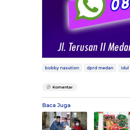
bobby nasution
dprd medan
idul
Komentar
Baca Juga