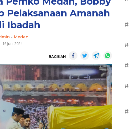
ha Pemko Medan, Bobby
ap Pelaksanaan Amanah
i Ibadah
#
dmin
-
Medan
16 Juni 2024
#
BAGIKAN
#
#
#