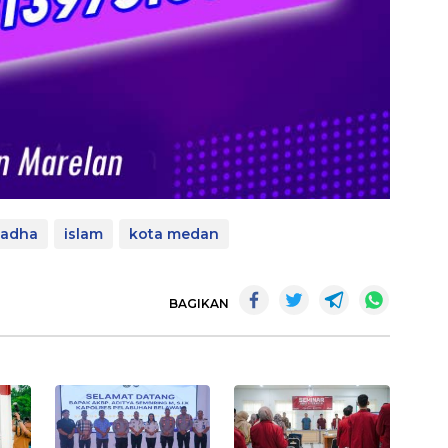
 adha
islam
kota medan
BAGIKAN