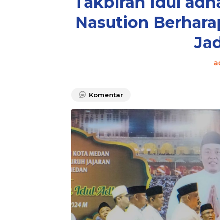
Takbiran Idul ad
Nasution Berhar
Jad
a
Komentar