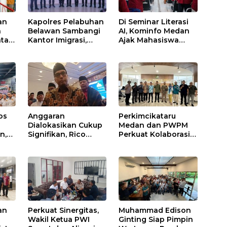
an
Kapolres Pelabuhan
Di Seminar Literasi
n
Belawan Sambangi
AI, Kominfo Medan
atan
Kantor Imigrasi,
Ajak Mahasiswa
Perkuat Sinergi
Bijak Manfaatkan
bali
Awasi WNA di
Kecerdasan Buatan
Pelabuhan
Internasional
os
Anggaran
Perkimcikataru
Dialokasikan Cukup
Medan dan PWPM
n,
Signifikan, Rico
Perkuat Kolaborasi,
tkan
Waas Soroti
Siapkan Saluran
ya
Pembinaan LPTQ
Informasi Publik
mko
Medan: Isyaratkan
Evaluasi Kinerja
Pengurus Harian
an
Perkuat Sinergitas,
Muhammad Edison
Wakil Ketua PWI
Ginting Siap Pimpin