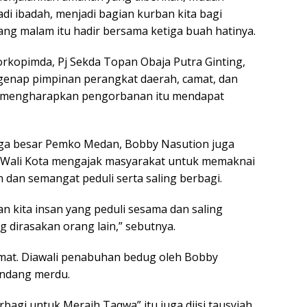
i ibadah, menjadi bagian kurban kita bagi
ng malam itu hadir bersama ketiga buah hatinya.
orkopimda, Pj Sekda Topan Obaja Putra Ginting,
enap pimpinan perangkat daerah, camat, dan
ga mengharapkan pengorbanan itu mendapat
arga besar Pemko Medan, Bobby Nasution juga
 Wali Kota mengajak masyarakat untuk memaknai
 dan semangat peduli serta saling berbagi.
 kita insan yang peduli sesama dan saling
 dirasakan orang lain,” sebutnya.
mat. Diawali penabuhan bedug oleh Bobby
andang merdu.
bagi untuk Meraih Taqwa” itu juga diisi tausyiah