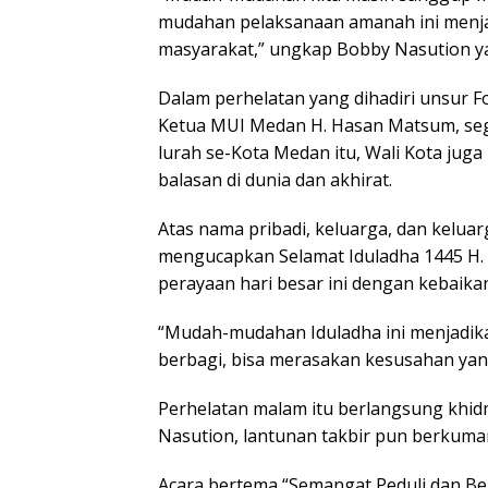
mudahan pelaksanaan amanah ini menjad
masyarakat,” ungkap Bobby Nasution ya
Dalam perhelatan yang dihadiri unsur F
Ketua MUI Medan H. Hasan Matsum, seg
lurah se-Kota Medan itu, Wali Kota ju
balasan di dunia dan akhirat.
Atas nama pribadi, keluarga, dan kelu
mengucapkan Selamat Iduladha 1445 H.
perayaan hari besar ini dengan kebaikan
“Mudah-mudahan Iduladha ini menjadikan
berbagi, bisa merasakan kesusahan yang
Perhelatan malam itu berlangsung khid
Nasution, lantunan takbir pun berkum
Acara bertema “Semangat Peduli dan Ber