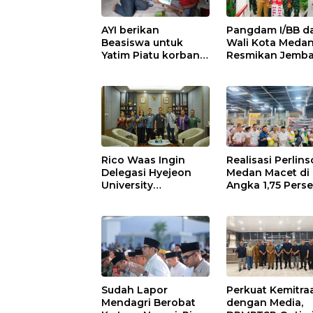
AYI berikan
Pangdam I/BB d
Beasiswa untuk
Wali Kota Meda
Yatim Piatu korban
Resmikan Jemb
pelecehan seksual
Perintis Garuda,
di Tj Balai.
Hubungkan Kem
Medan Polonia-
Johor-Maimun
Rico Waas Ingin
Realisasi Perlins
Delegasi Hyejeon
Medan Macet di
University
Angka 1,75 Perse
Promosikan UMKM
MAI Medan Inga
Medan ke Dunia
Risiko Merosotn
Internasional
Kredibilitas Pe
Sudah Lapor
Perkuat Kemitra
Mendagri Berobat
dengan Media,