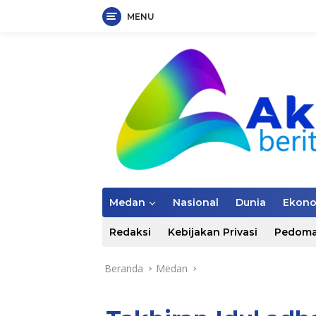
MENU
Langsung
ke
konten
Medan
Nasional
Dunia
Ekon
Redaksi
Kebijakan Privasi
Pedoma
Beranda
Medan