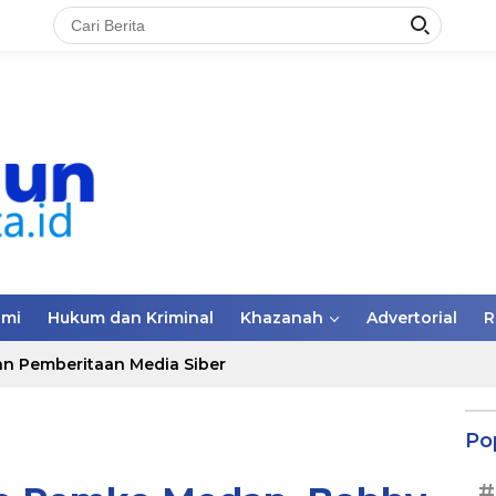
omi
Hukum dan Kriminal
Khazanah
Advertorial
R
n Pemberitaan Media Siber
Po
#