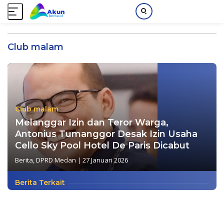
L
a
Club malam
n
g
s
u
n
g
Club malam
k
Melanggar Izin dan Teror Warga,
e
Antonius Tumanggor Desak Izin Usaha
k
Cello Sky Pool Hotel De Paris Dicabut
o
n
Berita
,
DPRD Medan
|
27 Januari 2026
t
e
Berita Terkait
n